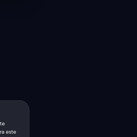
te
ara este