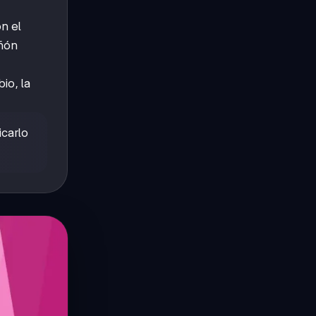
n el
iñón
io, la
icarlo