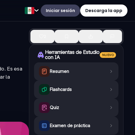
Iniciar sesión
Descarga la app
2
Herramientas de Estudio
NUEVO
con IA
do. Es esa
Resumen
ar la
Flashcards
Quiz
Examen de práctica