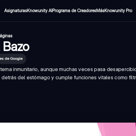
Asignaturas
Knowunity AI
Programa de Creadores
Más
Knowunity Pro
páginas
l Bazo
tes de Google
istema inmunitario, aunque muchas veces pasa desapercibi
etrás del estómago y cumple funciones vitales como filtr