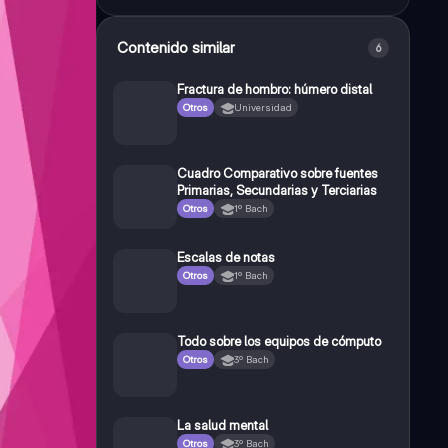
Contenido similar
6
Fractura de hombro: húmero distal
Otros
Universidad
Cuadro Comparativo sobre fuentes
Primarias, Secundarias y Terciarias
Otros
1º Bach
Escalas de notas
Otros
1º Bach
Todo sobre los equipos de cómputo
Otros
3º Bach
La salud mental
Otros
3º Bach