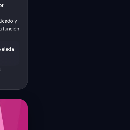
or
.
licado y
a función
valada
l