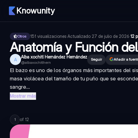
Knowunity
151
visualizaciones
·
Actualizado
27 de julio de 2026
·
12 
Otros
Anatomía y Función de
Alba xochitl Hernández Hernández
A
Seguir
Añadir a fuen
@
albaxochitlhern
El bazo es uno de los órganos más importantes del s
masa violácea del tamaño de tu puño que se esconde d
sangre...
Mostrar más
of
12
1