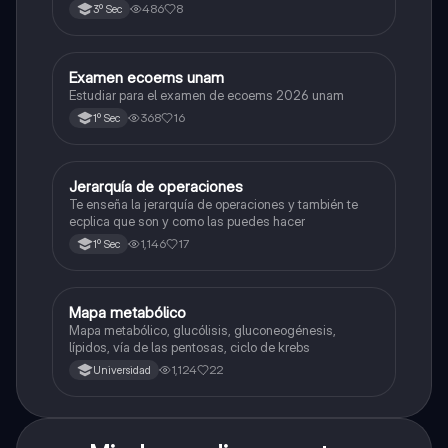
486
8
3º Sec
Examen ecoems unam
Español
Estudiar para el examen de ecoems 2026 unam
368
16
1º Sec
Jerarquía de operaciones
Matemáticas
Te enseña la jerarquía de operaciones y también te
ecplica que son y como las puedes hacer
1,146
17
1º Sec
Mapa metabólico
Biología
Mapa metabólico, glucólisis, gluconeogénesis,
lípidos, vía de las pentosas, ciclo de krebs
1,124
22
Universidad