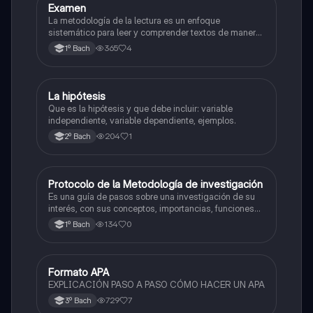
Examen
Literatura
La metodología de la lectura es un enfoque
sistemático para leer y comprender textos de manera
efectiva. A continuación, te presento una descripción
365
4
1º Bach
detallada de la metodología de la lectura
La hipótesis
Química
Que es la hipótesis y que debe incluir: variable
independiente, variable dependiente, ejemplos.
204
1
2º Bach
Protocolo de la Metodología de investigación
Metodología de la investigación
Es una guía de pasos sobre una investigación de su
interés, con sus conceptos, importancias, funciones
entre otras cosas.
134
0
1º Bach
Formato APA
Metodología de la investigación
EXPLICACIÓN PASO A PASO CÓMO HACER UN APA
729
7
3º Bach