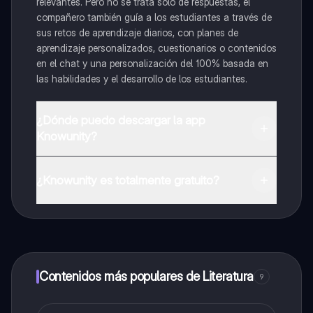
relevantes. Pero no se trata solo de respuestas, el
compañero también guía a los estudiantes a través de
sus retos de aprendizaje diarios, con planes de
aprendizaje personalizados, cuestionarios o contenidos
en el chat y una personalización del 100% basada en
las habilidades y el desarrollo de los estudiantes.
¿Dónde puedo descargar la app
Knowunity?
Puedes descargar la app en Google Play Store y Apple
App Store.
¿Knowunity es totalmente gratuito?
¡Sí lo es! Tienes acceso totalmente gratuito a todo el
contenido de la app, puedes chatear con otros
alumnos y recibir ayuda inmeditamente. Puedes ganar
dinero utilizando la aplicación, que te permitirá acceder
a determinadas funciones.
Contenidos más populares de Literatura
9