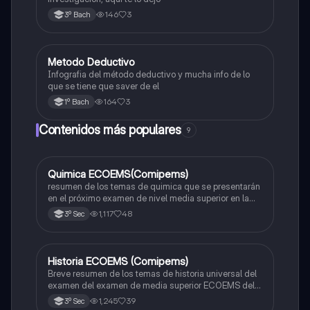
146
3
3º Bach
Metodo Deductivo
Metodología de la investigación
Infografia del método deductivo y mucha info de lo
que se tiene que saver de el
164
3
1º Bach
Contenidos más populares
9
Quimica ECOEMS(Comipems)
Química
resumen de los temas de quimica que se presentarán
en el próximo examen de nivel media superior en la
zona metropolitana de el valle de México
1,117
48
3º Sec
Historia ECOEMS (Comipems)
Historia
Breve resumen de los temas de historia universal del
examen del examen de media superior ECOEMS del
valle de México
1,245
39
3º Sec