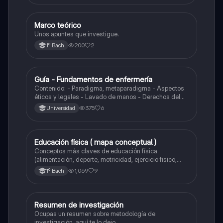
Marco teórico
Metodología de la investigación
Unos apuntes que investigue.
200
2
1º Bach
Guía - Fundamentos de enfermería
Biología
Contenido: - Paradigma, metaparadigma - Aspectos
éticos y legales - Lavado de manos - Derechos del
paciente y de la enfermera - Calzado de guantes -
375
6
Universidad
Asepsia y Antisepsia
Educación física ( mapa conceptual )
Metodología de la investigación
Conceptos más claves de educación física
(alimentación, deporte, motricidad, ejercicio fisico,
actividad física, educación física).
1,069
9
1º Bach
Resumen de investigación
Metodología de la investigación
Ocupas un resumen sobre metodología de
investigación, aquí te lo dejo