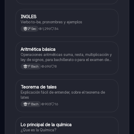
INGLES
Inglés
Verbo to-be, pronombres y ejemplos
1,296
34
2º Sec
Aritmética básica
Matemáticas
Operaciones aritméticas suma, resta, multiplicación y
ley de signos, para bachillerato o para el examen de
admisión a la universidad
696
8
1º Bach
Teorema de tales
Matemáticas
Explicación fácil de entender, sobre el teorema de
lates
903
16
1º Bach
Lo principal de la química
Química
¿Que es la Química?