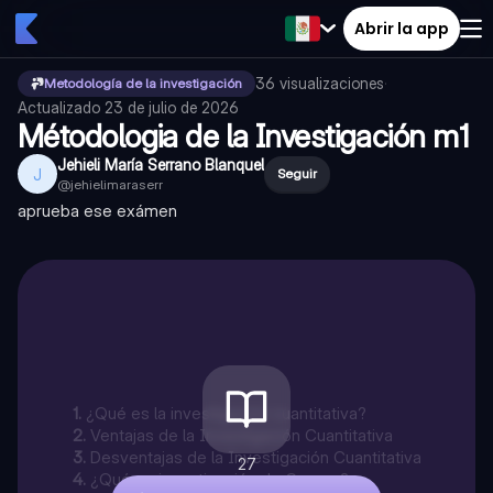
Abrir la app
36
visualizaciones
·
Metodología de la investigación
Actualizado
23 de julio de 2026
Métodologia de la Investigación m1
Jehieli María Serrano Blanquel
J
Seguir
@
jehielimaraserr
aprueba ese exámen
1
.
¿Qué es la investigación cuantitativa?
2
.
Ventajas de la Investigación Cuantitativa
3
.
Desventajas de la Investigación Cuantitativa
27
4
.
¿Qué es investigación de Campo?