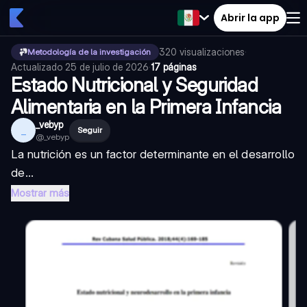
Abrir la app
320
visualizaciones
·
Metodología de la investigación
Actualizado
25 de julio de 2026
·
17 páginas
Estado Nutricional y Seguridad
Alimentaria en la Primera Infancia
_vebyp
_
Seguir
@
_vebyp
La nutrición es un factor determinante en el desarrollo
de...
Mostrar más