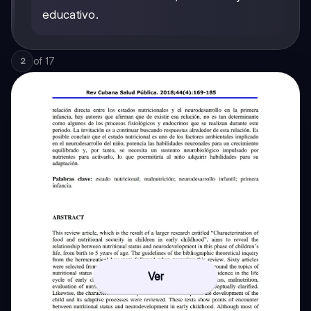
educativo.
of
17
2
Ver