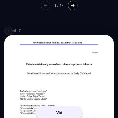
1
/
17
of
17
1
Ver