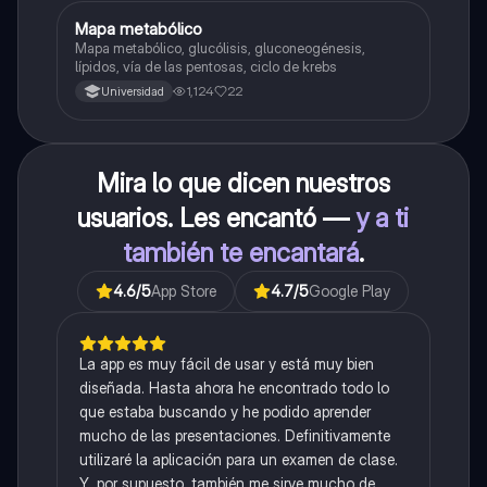
Mapa metabólico
Biología
Mapa metabólico, glucólisis, gluconeogénesis,
lípidos, vía de las pentosas, ciclo de krebs
1,124
22
Universidad
Mira lo que dicen nuestros
usuarios. Les encantó —
y a ti
también te encantará
.
4.6
/5
App Store
4.7
/5
Google Play
La app es muy fácil de usar y está muy bien
diseñada. Hasta ahora he encontrado todo lo
que estaba buscando y he podido aprender
mucho de las presentaciones. Definitivamente
utilizaré la aplicación para un examen de clase.
Y, por supuesto, también me sirve mucho de