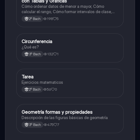
con Tablas y Gráficas
Cómo ordenar datos de menor a mayor, Cómo
calcular el rango, Cómo formar intervalos de clase,
Cómo construir una tabla con: Punto medio,
198
5
2º Bach
Frecuencia absoluta, acumulada y relativa + Ejemplos
numéricos paso a paso + Incluye tres gráficas hechas
a mano
Circunferencia
Geometría y trigonometría
¿Qué es?
132
1
3º Bach
Tarea
Matemáticas
Ejercicios matematicos
56
0
2º Bach
Geometría formas y propiedades
Geometría y trigonometría
Descripción de las figuras básicas de geometría
475
7
3º Bach