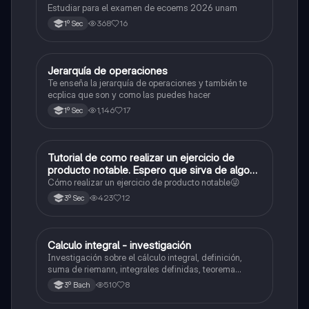
Estudiar para el examen de ecoems 2026 unam
368
16
1º Sec
Jerarquía de operaciones
Matemáticas
Te enseña la jerarquía de operaciones y también te
ecplica que son y como las puedes hacer
1,146
17
1º Sec
Tutorial de como realizar un ejercicio de
Matemáticas
producto notable. Espero que sirva de algo💕
😜
Cómo realizar un ejercicio de producto notable😜
423
12
3º Sec
Calculo integral - investigación
Matemáticas
Investigación sobre el cálculo integral, definición,
suma de riemann, integrales definidas, teorema
fundamental del cálculo, antiderivadas, integrales
510
8
3º Bach
indefinidas y ejemplos.