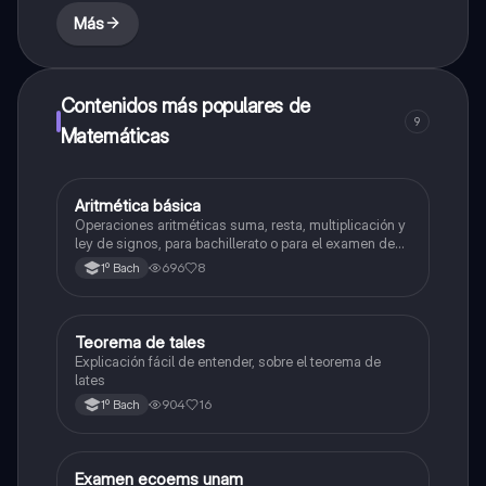
Más
Contenidos más populares de
9
Matemáticas
Aritmética básica
Matemáticas
Operaciones aritméticas suma, resta, multiplicación y
ley de signos, para bachillerato o para el examen de
admisión a la universidad
696
8
1º Bach
Teorema de tales
Matemáticas
Explicación fácil de entender, sobre el teorema de
lates
904
16
1º Bach
Examen ecoems unam
Español