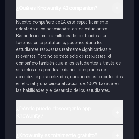
¿Qué es Knowunity AI companion?
Nuestro compañero de IA está específicamente
adaptado a las necesidades de los estudiantes.
Basándonos en los millones de contenidos que
tenemos en la plataforma, podemos dar a los
estudiantes respuestas realmente significativas y
relevantes. Pero no se trata solo de respuestas, el
compañero también guía a los estudiantes a través de
sus retos de aprendizaje diarios, con planes de
aprendizaje personalizados, cuestionarios o contenidos
en el chat y una personalización del 100% basada en
las habilidades y el desarrollo de los estudiantes.
¿Dónde puedo descargar la app
Knowunity?
Puedes descargar la app en Google Play Store y Apple
App Store.
¿Knowunity es totalmente gratuito?