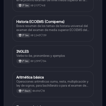
en el próximo examen de nivel media superior en la
zona metropolitana de el valle de México
1,117
48
3º Sec
Historia ECOEMS (Comipems)
Historia
Breve resumen de los temas de historia universal del
examen del examen de media superior ECOEMS del
valle de México
1,245
39
3º Sec
INGLES
Inglés
Verbo to-be, pronombres y ejemplos
1,299
34
2º Sec
Aritmética básica
Matemáticas
Operaciones aritméticas suma, resta, multiplicación y
ley de signos, para bachillerato o para el examen de
admisión a la universidad
696
8
1º Bach