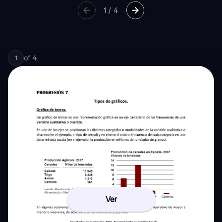
1
/
4
of
4
1
Ver