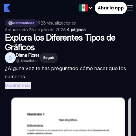
Abrir la app
923
visualizaciones
·
Matemáticas
Actualizado
28 de julio de 2026
·
4 páginas
Explora los Diferentes Tipos de
Gráficos
Diana Flores
D
Seguir
@
dianaflores
¿Alguna vez te has preguntado cómo hacer que los
números...
Mostrar más