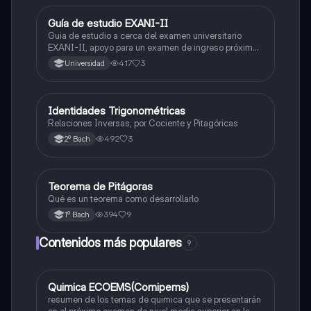
Guía de estudio EXANI-II
Historia
Guia de estudio a cerca del examen universitario
EXANI-II, apoyo para un examen de ingreso próximo
2026.
417
3
Universidad
Identidades Trigonométricas
Matemáticas
Relaciones Inversas, por Cociente y Pitagóricas
492
3
2º Bach
Teorema de Pitágoras
Matemáticas
Qué es un teorema como desarrollarlo
394
9
1º Bach
Contenidos más populares
9
Quimica ECOEMS(Comipems)
Química
resumen de los temas de quimica que se presentarán