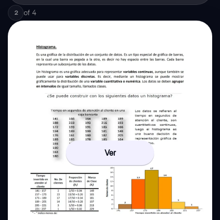
of
4
2
Ver