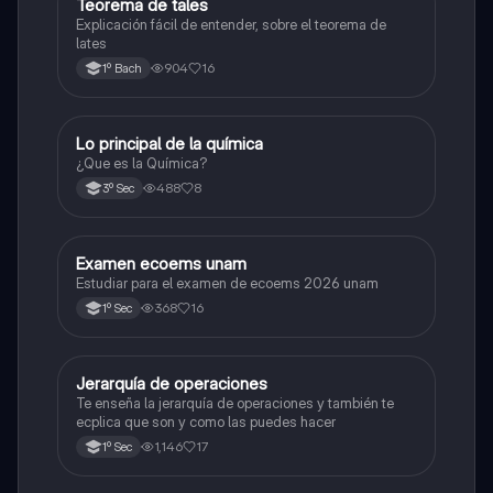
Teorema de tales
Matemáticas
Explicación fácil de entender, sobre el teorema de
lates
904
16
1º Bach
Lo principal de la química
Química
¿Que es la Química?
488
8
3º Sec
Examen ecoems unam
Español
Estudiar para el examen de ecoems 2026 unam
368
16
1º Sec
Jerarquía de operaciones
Matemáticas
Te enseña la jerarquía de operaciones y también te
ecplica que son y como las puedes hacer
1,146
17
1º Sec