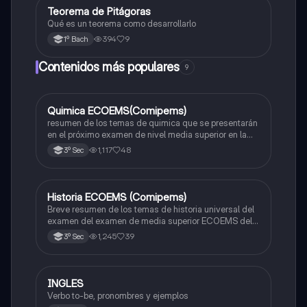
Teorema de Pitágoras
Matemáticas
Qué es un teorema como desarrollarlo
394
9
1º Bach
Contenidos más populares
9
Quimica ECOEMS(Comipems)
Química
resumen de los temas de quimica que se presentarán
en el próximo examen de nivel media superior en la
zona metropolitana de el valle de México
1,117
48
3º Sec
Historia ECOEMS (Comipems)
Historia
Breve resumen de los temas de historia universal del
examen del examen de media superior ECOEMS del
valle de México
1,245
39
3º Sec
INGLES
Inglés
Verbo to-be, pronombres y ejemplos