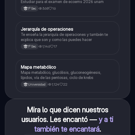
Estudiar para el examen de ecoems 2026 unam
368
16
1º Sec
Jerarquía de operaciones
Matemáticas
Te enseña la jerarquía de operaciones y también te
ecplica que son y como las puedes hacer
1,146
17
1º Sec
Mapa metabólico
Biología
Mapa metabólico, glucólisis, gluconeogénesis,
lípidos, vía de las pentosas, ciclo de krebs
1,124
22
Universidad
Mira lo que dicen nuestros
usuarios. Les encantó —
y a ti
también te encantará
.