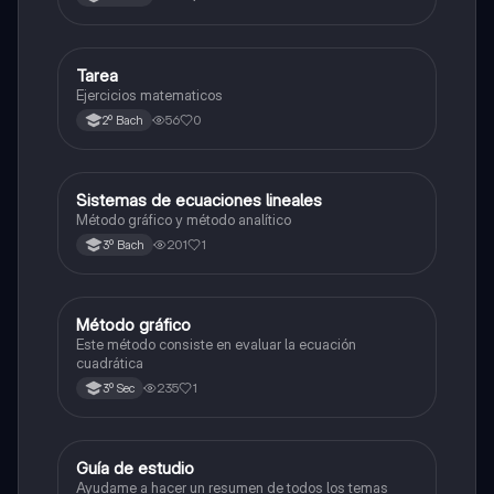
Tarea
Matemáticas
Ejercicios matematicos
56
0
2º Bach
Sistemas de ecuaciones lineales
Matemáticas
Método gráfico y método analítico
201
1
3º Bach
Método gráfico
Matemáticas
Este método consiste en evaluar la ecuación
cuadrática
235
1
3º Sec
Guía de estudio
Historia
Ayudame a hacer un resumen de todos los temas