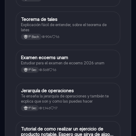
Teorema de tales
Matemáticas
Explicación fácil de entender, sobre el teorema de
lates
904
16
1º Bach
Examen ecoems unam
Español
Estudiar para el examen de ecoems 2026 unam
368
16
1º Sec
Jerarquía de operaciones
Matemáticas
Te enseña la jerarquía de operaciones y también te
ecplica que son y como las puedes hacer
1,146
17
1º Sec
Tutorial de como realizar un ejercicio de
Matemáticas
producto notable. Espero que sirva de algo💕