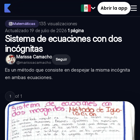
Abrir la app
135
visualizaciones
·
Matemáticas
Actualizado
19 de julio de 2026
·
1 página
Sistema de ecuaciones con dos
incógnitas
Marissa Camacho
Seguir
@
marissacamacho
Es un método que consiste en despejar la misma incógnita
en ambas ecuaciones.
of
1
1