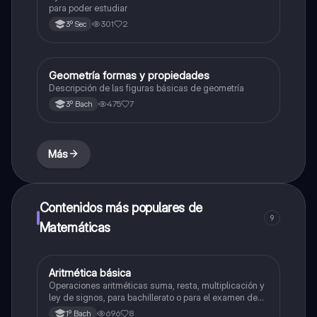
para poder estudiar
301
2
3º Sec
Geometría formas y propiedades
Geometría y trigonometría
Descripción de las figuras básicas de geometría
475
7
3º Bach
Más
Contenidos más populares de
9
Matemáticas
Aritmética básica
Matemáticas
Operaciones aritméticas suma, resta, multiplicación y
ley de signos, para bachillerato o para el examen de
admisión a la universidad
696
8
1º Bach