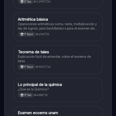
1,299
34
2º Sec
Aritmética básica
Matemáticas
Operaciones aritméticas suma, resta, multiplicación y
ley de signos, para bachillerato o para el examen de
admisión a la universidad
696
8
1º Bach
Teorema de tales
Matemáticas
Explicación fácil de entender, sobre el teorema de
lates
904
16
1º Bach
Lo principal de la química
Química
¿Que es la Química?
488
8
3º Sec
Examen ecoems unam
Español