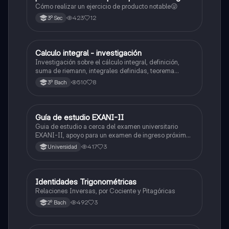
😜
Cómo realizar un ejercicio de producto notable😜
423
12
3º Sec
Calculo integral - investigación
Matemáticas
Investigación sobre el cálculo integral, definición,
suma de riemann, integrales definidas, teorema
fundamental del cálculo, antiderivadas, integrales
510
8
3º Bach
indefinidas y ejemplos.
Guía de estudio EXANI-II
Historia
Guia de estudio a cerca del examen universitario
EXANI-II, apoyo para un examen de ingreso próximo
2026.
417
3
Universidad
Identidades Trigonométricas
Matemáticas
Relaciones Inversas, por Cociente y Pitagóricas
492
3
2º Bach