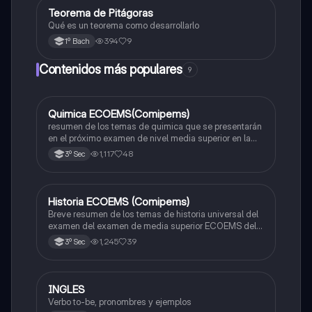
Teorema de Pitágoras
Matemáticas
Qué es un teorema como desarrollarlo
394
9
1º Bach
Contenidos más populares
9
Quimica ECOEMS(Comipems)
Química
resumen de los temas de quimica que se presentarán
en el próximo examen de nivel media superior en la
zona metropolitana de el valle de México
1,117
48
3º Sec
Historia ECOEMS (Comipems)
Historia
Breve resumen de los temas de historia universal del
examen del examen de media superior ECOEMS del
valle de México
1,245
39
3º Sec
INGLES
Inglés
Verbo to-be, pronombres y ejemplos