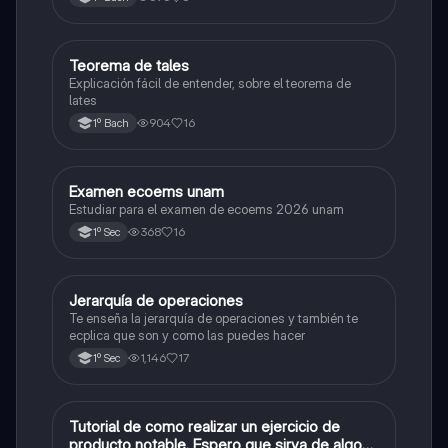
Teorema de tales
Matemáticas
Explicación fácil de entender, sobre el teorema de
lates
904
16
1º Bach
Examen ecoems unam
Español
Estudiar para el examen de ecoems 2026 unam
368
16
1º Sec
Jerarquía de operaciones
Matemáticas
Te enseña la jerarquía de operaciones y también te
ecplica que son y como las puedes hacer
1,146
17
1º Sec
Tutorial de como realizar un ejercicio de
Matemáticas
producto notable. Espero que sirva de algo💕