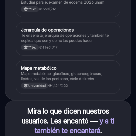
Estudiar para el examen de ecoems 2026 unam
368
16
1º Sec
Jerarquía de operaciones
Matemáticas
Te enseña la jerarquía de operaciones y también te
ecplica que son y como las puedes hacer
1,146
17
1º Sec
Mapa metabólico
Biología
Mapa metabólico, glucólisis, gluconeogénesis,
lípidos, vía de las pentosas, ciclo de krebs
1,124
22
Universidad
Mira lo que dicen nuestros
usuarios. Les encantó —
y a ti
también te encantará
.