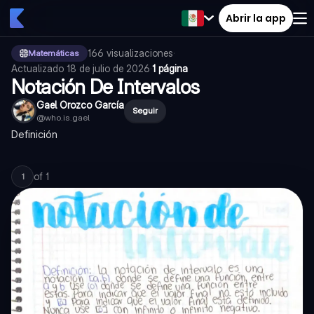
Abrir la app
166
visualizaciones
·
Matemáticas
Actualizado
18 de julio de 2026
·
1 página
Notación De Intervalos
Gael Orozco García
Seguir
@
who.is.gael
Definición
of
1
1