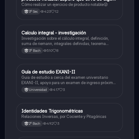
😜
Cómo realizar un ejercicio de producto notable😜
423
12
3º Sec
Calculo integral - investigación
Matemáticas
Investigación sobre el cálculo integral, definición,
suma de riemann, integrales definidas, teorema
fundamental del cálculo, antiderivadas, integrales
510
8
3º Bach
indefinidas y ejemplos.
Guía de estudio EXANI-II
Historia
Guia de estudio a cerca del examen universitario
EXANI-II, apoyo para un examen de ingreso próximo
2026.
417
3
Universidad
Identidades Trigonométricas
Matemáticas
Relaciones Inversas, por Cociente y Pitagóricas
492
3
2º Bach