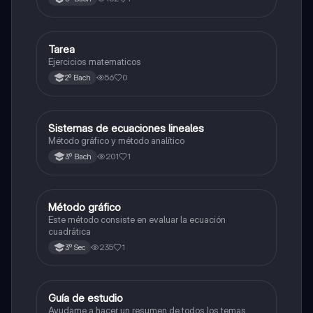
Tarea
Matemáticas
Ejercicios matematicos
56
0
2º Bach
Sistemas de ecuaciones lineales
Matemáticas
Método gráfico y método analítico
201
1
3º Bach
Método gráfico
Matemáticas
Este método consiste en evaluar la ecuación
cuadrática
235
1
3º Sec
Guía de estudio
Historia
Ayudame a hacer un resumen de todos los temas