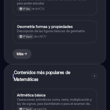
para poder estudiar
301
2
3º Sec
Geometría formas y propiedades
Geometría y trigonometría
Descripción de las figuras básicas de geometría
475
7
3º Bach
Más
Contenidos más populares de
9
Matemáticas
Aritmética básica
Matemáticas
Operaciones aritméticas suma, resta, multiplicación y
ley de signos, para bachillerato o para el examen de
admisión a la universidad
696
8
1º Bach