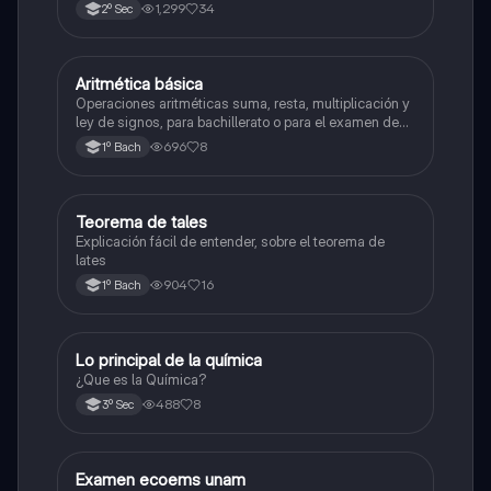
1,299
34
2º Sec
Aritmética básica
Matemáticas
Operaciones aritméticas suma, resta, multiplicación y
ley de signos, para bachillerato o para el examen de
admisión a la universidad
696
8
1º Bach
Teorema de tales
Matemáticas
Explicación fácil de entender, sobre el teorema de
lates
904
16
1º Bach
Lo principal de la química
Química
¿Que es la Química?
488
8
3º Sec
Examen ecoems unam
Español