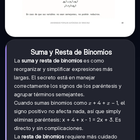
Suma y Resta de Binomios
La
suma y resta de binomios
es como
reorganizar y simplificar expresiones más
largas. El secreto está en manejar
correctamente los signos de los paréntesis y
agrupar términos semejantes.
x
+
4
x
−
1
Cuando sumas binomios como
+
, el
x
x
+
-
signo positivo no afecta nada, así que simply
4
1
eliminas paréntesis: x + 4 + x - 1 = 2x + 3. Es
directo y sin complicaciones.
La
resta de binomios
requiere más cuidado