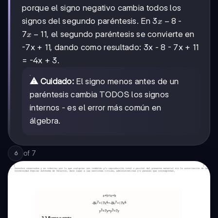
porque el signo negativo cambia todos los
3x
3
−
8
signos del segundo paréntesis. En
-
x
-
7x
7
−
11
, el segundo paréntesis se convierte en
x
8
-
-7x + 11, dando como resultado: 3x - 8 - 7x + 11
11
= -4x + 3.
⚠️ Cuidado:
El signo menos antes de un
paréntesis cambia TODOS los signos
internos - es el error más común en
álgebra.
of
7
6