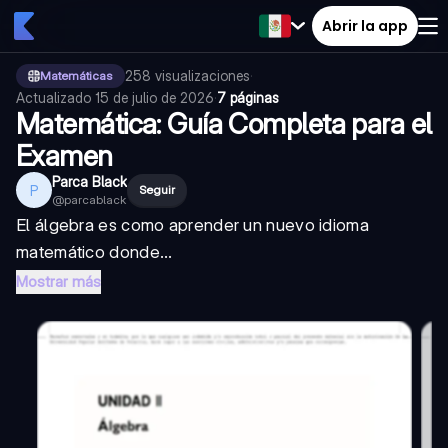
Abrir la app
258
visualizaciones
·
Matemáticas
Actualizado
15 de julio de 2026
·
7 páginas
Matemática: Guía Completa para el
Examen
Parca Black
P
Seguir
@
parcablack
El álgebra es como aprender un nuevo idioma
matemático donde...
Mostrar más