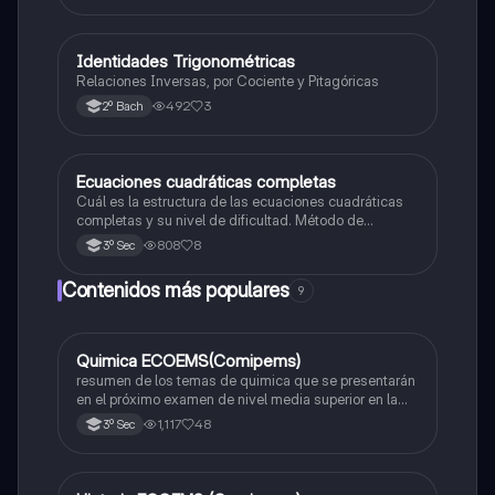
Identidades Trigonométricas
Matemáticas
Relaciones Inversas, por Cociente y Pitagóricas
492
3
2º Bach
Ecuaciones cuadráticas completas
Matemáticas
Cuál es la estructura de las ecuaciones cuadráticas
completas y su nivel de dificultad. Método de
solucion
808
8
3º Sec
Contenidos más populares
9
Quimica ECOEMS(Comipems)
Química
resumen de los temas de quimica que se presentarán
en el próximo examen de nivel media superior en la
zona metropolitana de el valle de México
1,117
48
3º Sec