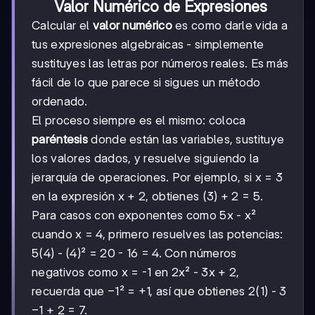
Valor Numérico de Expresiones
Calcular el
valor numérico
es como darle vida a
tus expresiones algebraicas - simplemente
sustituyes las letras por números reales. Es más
fácil de lo que parece si sigues un método
ordenado.
El proceso siempre es el mismo: coloca
paréntesis
donde están las variables, sustituye
los valores dados, y resuelve siguiendo la
jerarquía de operaciones. Por ejemplo, si x = 3
en la expresión x + 2, obtienes (3) + 2 = 5.
Para casos con exponentes como 5x - x²
cuando x = 4, primero resuelves las potencias:
5(4) - (4)² = 20 - 16 = 4. Con números
negativos como x = -1 en 2x² - 3x + 2,
-1
−
1
recuerda que
² = +1, así que obtienes 2(1) - 3
-1
−
1
+ 2 = 7.