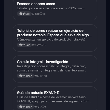
Examen ecoems unam
Español
Estudiar para el examen de ecoems 2026 unam
366
16
1º Sec
Tutorial de como realizar un ejercicio de
Matemáticas
producto notable. Espero que sirva de algo💕
😜
Cómo realizar un ejercicio de producto notable😜
423
12
3º Sec
Calculo integral - investigación
Matemáticas
Investigación sobre el cálculo integral, definición,
suma de riemann, integrales definidas, teorema
fundamental del cálculo, antiderivadas, integrales
508
8
3º Bach
indefinidas y ejemplos.
Guía de estudio EXANI-II
Historia
Guia de estudio a cerca del examen universitario
EXANI-II, apoyo para un examen de ingreso próximo
2026.
417
3
3º Bach