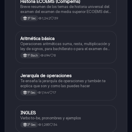
Historia ECOEMS (Comipems)
Historia
Breve resumen de los temas de historia universal del
examen del examen de media superior ECOEMS del
valle de México
1,242
39
3º Sec
Aritmética básica
Matemáticas
Operaciones aritméticas suma, resta, multiplicación y
ley de signos, para bachillerato o para el examen de
admisión a la universidad
694
8
1º Bach
Jerarquía de operaciones
Matemáticas
Te enseña la jerarquía de operaciones y también te
ecplica que son y como las puedes hacer
1,144
17
1º Sec
INGLES
Inglés
Verbo to-be, pronombres y ejemplos
1,285
34
2º Sec