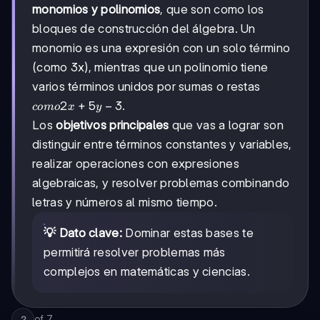
monomios y polinomios
, que son como los
bloques de construcción del álgebra. Un
monomio es una expresión con un solo término
(como 3x), mientras que un polinomio tiene
varios términos unidos por sumas o restas
como
2
+
5
−
3
.
co
m
o
x
y
2x +
Los
objetivos principales
que vas a lograr son
5y -
distinguir entre términos constantes y variables,
3
realizar operaciones con expresiones
algebraicas, y resolver problemas combinando
letras y números al mismo tiempo.
💡 Dato clave:
Dominar estas bases te
permitirá resolver problemas más
complejos en matemáticas y ciencias.
of
7
2