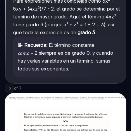
Para expresiones más complejas como 3x² -
5xy + (4xz²)/7 - 2, el grado se determina por el
término de mayor grado. Aquí, el término 4xz²
tiene grado 3 (porque x¹ + z² = 1 + 2 = 3), así
que toda la expresión es de
grado 3
.
📝 Recuerda:
El término constante
como
−
2
siempre es de grado 0, y cuando
co
m
o
-2
hay varias variables en un término, sumas
todos sus exponentes.
of
7
3