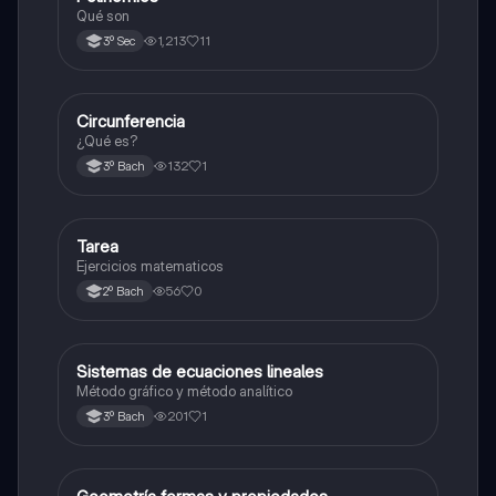
Qué son
1,213
11
3º Sec
Circunferencia
Geometría y trigonometría
¿Qué es?
132
1
3º Bach
Tarea
Matemáticas
Ejercicios matematicos
56
0
2º Bach
Sistemas de ecuaciones lineales
Matemáticas
Método gráfico y método analítico
201
1
3º Bach
Geometría y trigonometría