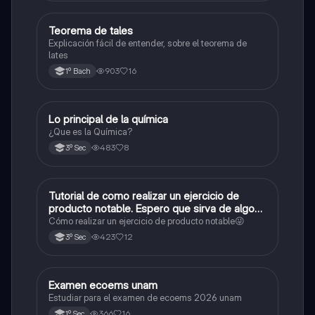
Teorema de tales
Matemáticas
Explicación fácil de entender, sobre el teorema de
lates
903
16
1º Bach
Lo principal de la química
Química
¿Que es la Química?
483
8
3º Sec
Tutorial de como realizar un ejercicio de
Matemáticas
producto notable. Espero que sirva de algo💕
😜
Cómo realizar un ejercicio de producto notable😜
423
12
3º Sec
Examen ecoems unam
Español
Estudiar para el examen de ecoems 2026 unam
366
16
1º Sec