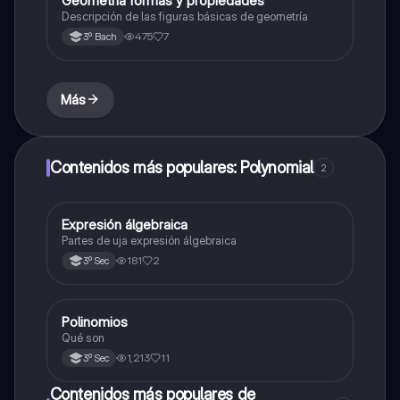
Geometría formas y propiedades
Descripción de las figuras básicas de geometría
475
7
3º Bach
Más
Contenidos más populares: Polynomial
2
Expresión álgebraica
Matemáticas
Partes de uja expresión álgebraica
181
2
3º Sec
Polinomios
Matemáticas
Qué son
1,213
11
3º Sec
Contenidos más populares de