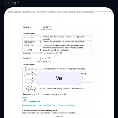
of
7
5
Ver