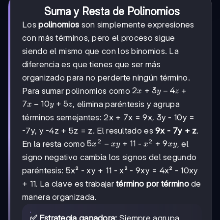
Suma y Resta de Polinomios
Los
polinomios
son simplemente expresiones
con más términos, pero el proceso sigue
siendo el mismo que con los binomios. La
diferencia es que tienes que ser más
organizado para no perderte ningún término.
2x
2
+
3
−
4
Para sumar polinomios como
+
x
y
z
+
7x
7
−
10
+
5
, elimina paréntesis y agrupa
x
y
z
3y
-
términos semejantes: 2x + 7x = 9x, 3y - 10y =
-
10y
4z
-7y, y -4z + 5z = z. El resultado es
9x - 7y + z
.
+
2
2
5z
5x²
5
−
+
11
x²
+
9
En la resta como
-
, el
x
x
y
x
x
y
-
+
signo negativo cambia los signos del segundo
xy
9xy
paréntesis: 5x² - xy + 11 - x² - 9xy = 4x² - 10xy
+
11
+ 11. La clave es trabajar
término por término
de
manera organizada.
✅ Estrategia ganadora:
Siempre agrupa