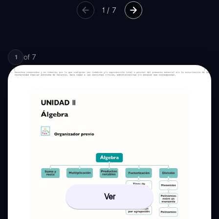
1
/
7
of
7
1
Ver