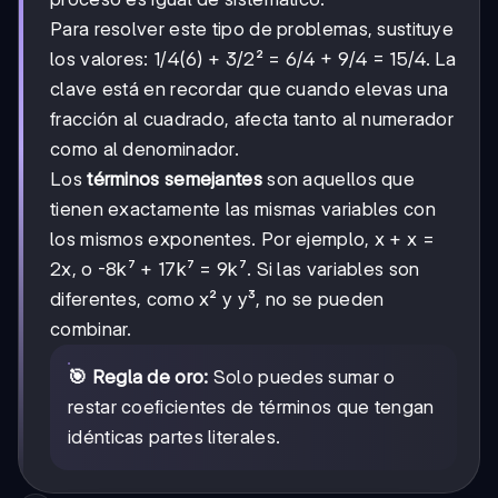
Para resolver este tipo de problemas, sustituye
1/4
1/4
3/2
3/2
los valores:
(6) +
² = 6/4 + 9/4 = 15/4. La
clave está en recordar que cuando elevas una
fracción al cuadrado, afecta tanto al numerador
como al denominador.
Los
términos semejantes
son aquellos que
tienen exactamente las mismas variables con
los mismos exponentes. Por ejemplo, x + x =
2x, o -8k⁷ + 17k⁷ = 9k⁷. Si las variables son
diferentes, como x² y y³, no se pueden
combinar.
🎯 Regla de oro:
Solo puedes sumar o
restar coeficientes de términos que tengan
idénticas partes literales.