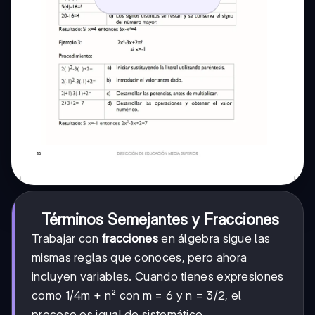
Términos Semejantes y Fracciones
Trabajar con
fracciones
en álgebra sigue las
mismas reglas que conoces, pero ahora
incluyen variables. Cuando tienes expresiones
1/4
1/4
como
m + n² con m = 6 y n = 3/2, el
proceso es igual de sistemático.