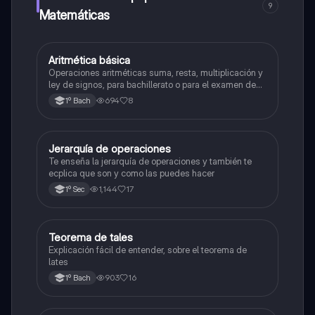
9
Matemáticas
Aritmética básica
Matemáticas
Operaciones aritméticas suma, resta, multiplicación y
ley de signos, para bachillerato o para el examen de
admisión a la universidad
694
8
1º Bach
Jerarquía de operaciones
Matemáticas
Te enseña la jerarquía de operaciones y también te
ecplica que son y como las puedes hacer
1,144
17
1º Sec
Teorema de tales
Matemáticas
Explicación fácil de entender, sobre el teorema de
lates
903
16
1º Bach