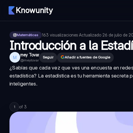
Knowunity
163
visualizaciones
·
Actualizado
26 de julio de 2
Matemáticas
Introducción a la Estadí
mey Tovar
M
Seguir
Añadir a fuentes de Google
@
meytovar
¿Sabías que cada vez que ves una encuesta en redes 
estadística? La estadística es tu herramienta secreta
inteligentes.
of
3
1