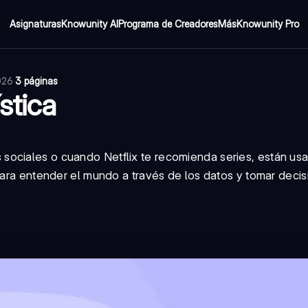
Asignaturas
Knowunity AI
Programa de Creadores
Más
Knowunity Pro
026
·
3 páginas
stica
sociales o cuando Netflix te recomienda series, están us
 para entender el mundo a través de los datos y tomar deci