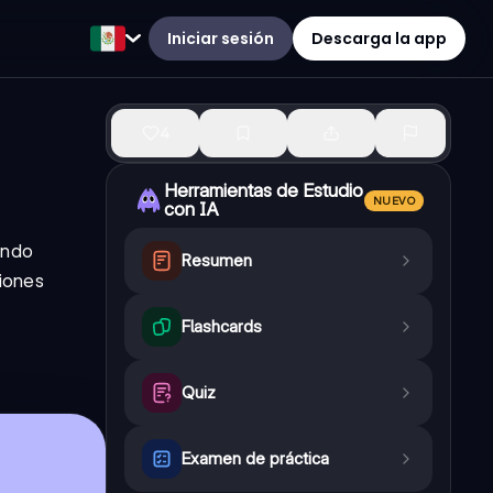
Iniciar sesión
Descarga la app
4
Herramientas de Estudio
NUEVO
con IA
ando
Resumen
siones
Flashcards
Quiz
Examen de práctica