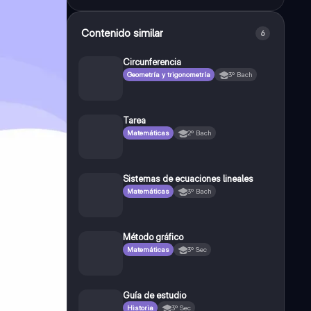
Contenido similar
6
Circunferencia
Geometría y trigonometría
3º Bach
Tarea
Matemáticas
2º Bach
Sistemas de ecuaciones lineales
Matemáticas
3º Bach
Método gráfico
Matemáticas
3º Sec
Guía de estudio
Historia
3º Sec