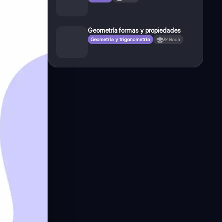
Geometría formas y propiedades
Geometría y trigonometría
3º Bach