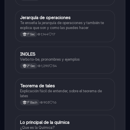
Jerarquía de operaciones
Matemáticas
Te enseña la jerarquía de operaciones y también te
ecplica que son y como las puedes hacer
1,144
17
1º Sec
INGLES
Inglés
Verbo to-be, pronombres y ejemplos
1,290
34
2º Sec
Teorema de tales
Matemáticas
Explicación fácil de entender, sobre el teorema de
lates
903
16
1º Bach
Lo principal de la química
Química
¿Que es la Química?