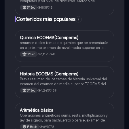
completas y su nivel de dificultad. Método de
solucion
808
8
3º Sec
Contenidos más populares
9
Quimica ECOEMS(Comipems)
Química
resumen de los temas de quimica que se presentarán
en el próximo examen de nivel media superior en la
zona metropolitana de el valle de México
1,117
48
3º Sec
Historia ECOEMS (Comipems)
Historia
Breve resumen de los temas de historia universal del
examen del examen de media superior ECOEMS del
valle de México
1,245
39
3º Sec
Aritmética básica
Matemáticas
Operaciones aritméticas suma, resta, multiplicación y
ley de signos, para bachillerato o para el examen de
admisión a la universidad
695
8
1º Bach