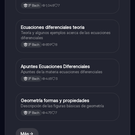
1,048
7
3º Bach
E
Ecuaciones diferenciales teoria
Cálculo diferencial
Teoría y algunos ejemplos acerca de las ecuaciones
diferenciales
859
8
3º Bach
A
Apuntes Ecuaciones Diferenciales
Matemáticas
Apuntes de la materia ecuaciones diferenciales
465
3
3º Bach
Geometría formas y propiedades
Geometría y trigonometría
Descripción de las figuras básicas de geometría
475
7
3º Bach
Más