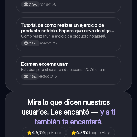
484
8
3º Sec
Tutorial de como realizar un ejercicio de
Matemáticas
producto notable. Espero que sirva de algo💕
😜
Cómo realizar un ejercicio de producto notable😜
423
12
3º Sec
Examen ecoems unam
Español
Estudiar para el examen de ecoems 2026 unam
366
16
1º Sec
Mira lo que dicen nuestros
usuarios. Les encantó —
y a ti
también te encantará
.
4.6
/5
App Store
4.7
/5
Google Play