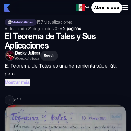
Abrir la app
157
visualizaciones
·
Matemáticas
Actualizado
21 de julio de 2026
·
2 páginas
El Teorema de Tales y Sus
Aplicaciones
Becky Julissa
Seguir
@
beckyjulissa
El Teorema de Tales es una herramienta súper útil
para...
Mostrar más
of
2
1