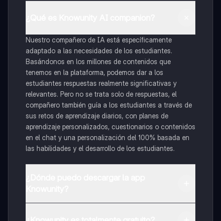
¿Qué es Knowunity AI companion?
Nuestro compañero de IA está específicamente
adaptado a las necesidades de los estudiantes.
Basándonos en los millones de contenidos que
tenemos en la plataforma, podemos dar a los
estudiantes respuestas realmente significativas y
relevantes. Pero no se trata solo de respuestas, el
compañero también guía a los estudiantes a través de
sus retos de aprendizaje diarios, con planes de
aprendizaje personalizados, cuestionarios o contenidos
en el chat y una personalización del 100% basada en
las habilidades y el desarrollo de los estudiantes.
¿Dónde puedo descargar la app
Knowunity?
Puedes descargar la app en Google Play Store y Apple
App Store.
¿Knowunity es totalmente gratuito?