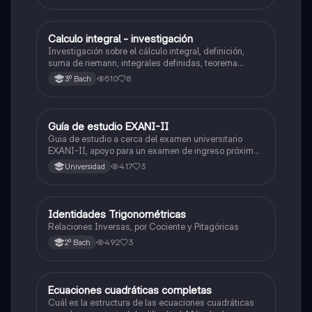
Calculo integral - investigación
Matemáticas
Investigación sobre el cálculo integral, definición,
suma de riemann, integrales definidas, teorema
fundamental del cálculo, antiderivadas, integrales
510
8
3º Bach
indefinidas y ejemplos.
Guía de estudio EXANI-II
Historia
Guia de estudio a cerca del examen universitario
EXANI-II, apoyo para un examen de ingreso próximo
2026.
417
3
Universidad
Identidades Trigonométricas
Matemáticas
Relaciones Inversas, por Cociente y Pitagóricas
492
3
2º Bach
Ecuaciones cuadráticas completas
Matemáticas
Cuál es la estructura de las ecuaciones cuadráticas