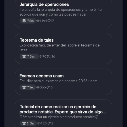
Jerarquía de operaciones
Matemáticas
Te enseña la jerarquía de operaciones y también te
ecplica que son y como las puedes hacer
1,144
17
1º Sec
Teorema de tales
Matemáticas
Explicación fácil de entender, sobre el teorema de
lates
903
16
1º Bach
Examen ecoems unam
Español
Estudiar para el examen de ecoems 2026 unam
366
16
1º Sec
Tutorial de como realizar un ejercicio de
Matemáticas
producto notable. Espero que sirva de algo💕
😜
Cómo realizar un ejercicio de producto notable😜
423
12
3º Sec