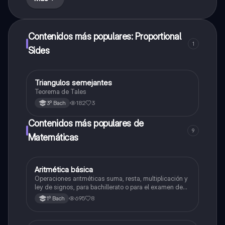
Contenidos más populares: Proportional
1
Sides
T
Triangulos semejantes
Geometría y trigonometría
Teorema de Tales
182
3
3º Bach
Contenidos más populares de
9
Matemáticas
Aritmética básica
Matemáticas
Operaciones aritméticas suma, resta, multiplicación y
ley de signos, para bachillerato o para el examen de
admisión a la universidad
695
8
1º Bach