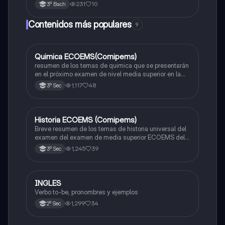
copulativos intensos y disyuntivos.
231
10
3º Bach
Contenidos más populares
9
Quimica ECOEMS(Comipems)
Química
resumen de los temas de quimica que se presentarán
en el próximo examen de nivel media superior en la
zona metropolitana de el valle de México
1,117
48
3º Sec
Historia ECOEMS (Comipems)
Historia
Breve resumen de los temas de historia universal del
examen del examen de media superior ECOEMS del
valle de México
1,245
39
3º Sec
INGLES
Inglés
Verbo to-be, pronombres y ejemplos
1,299
34
2º Sec