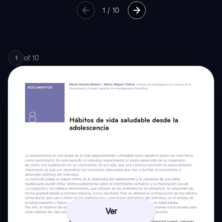
1
/
10
of
10
1
Ver