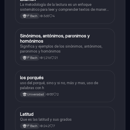
La metodología de la lectura es un enfoque
sistemático para leer y comprender textos de manera
efectiva. A continuación, te presento una descripción
365
4
1º Bach
detallada de la metodología de la lectura
Sinónimos, antónimos, paronimos y
Taller de lectura y redacción
homónimos
Significa y ejemplos de los sinónimos, antónimos,
paronimos y homónimos
1,216
21
1º Bach
los porqués
Taller de lectura y redacción
uso del porqué, sino y si no, más y mas, uso de
palabras con h
55
2
Universidad
Latitud
Literatura
Que es las latitud y sus grados
242
7
1º Bach