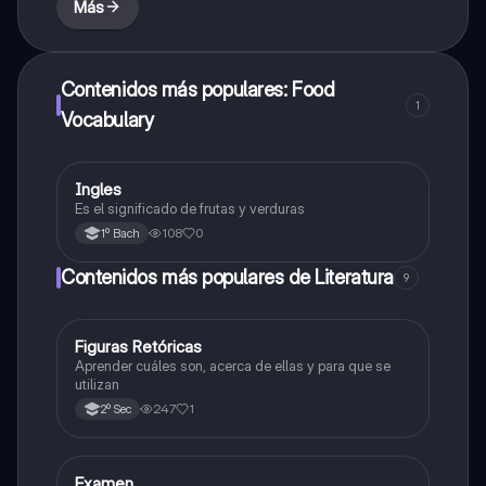
Más
Contenidos más populares: Food
1
Vocabulary
Ingles
Inglés
Es el significado de frutas y verduras
108
0
1º Bach
Contenidos más populares de Literatura
9
Figuras Retóricas
Literatura
Aprender cuáles son, acerca de ellas y para que se
utilizan
247
1
2º Sec
Examen
Literatura