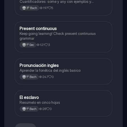
Cuantificadores: some y any con ejemplos y
particularidades. Adjetivos: posición en la oración y
197
5
3º Bach
ejemplos reales. Preposiciones de tiempo y lugar (in,
on, at, under, next to, etc.). Ejercicios con oraciones
Present continuous
Inglés
Keep going learning! Check present continuous
grammar
121
3
1º Sec
Pronunciación ingles
Inglés
Aprender la fonética del inglés basico
247
0
1º Bach
El esclavo
Literatura
Resumelo en cinco hojas
28
0
1º Bach