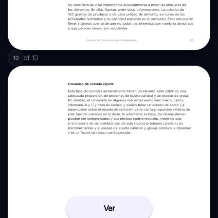
of
10
10
Ver