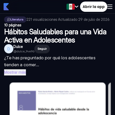
Abrir la app
221
visualizaciones
·
Actualizado
29 de julio de 2026
·
Literatura
10 páginas
Hábitos Saludables para una Vida
Activa en Adolescentes
Dulce
D
Seguir
@
dulce_9ve96
¿Te has preguntado por qué los adolescentes
tienden a comer...
Mostrar más