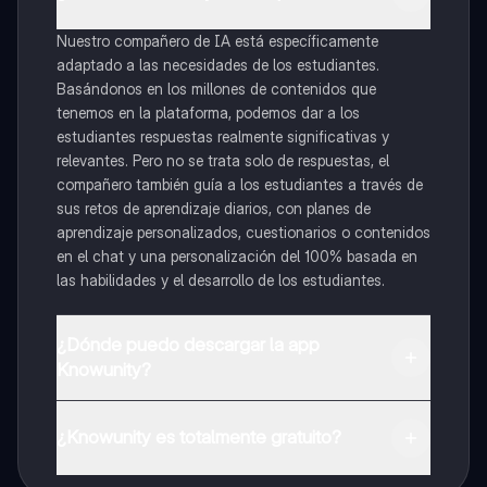
Nuestro compañero de IA está específicamente
adaptado a las necesidades de los estudiantes.
Basándonos en los millones de contenidos que
tenemos en la plataforma, podemos dar a los
estudiantes respuestas realmente significativas y
relevantes. Pero no se trata solo de respuestas, el
compañero también guía a los estudiantes a través de
sus retos de aprendizaje diarios, con planes de
aprendizaje personalizados, cuestionarios o contenidos
en el chat y una personalización del 100% basada en
las habilidades y el desarrollo de los estudiantes.
¿Dónde puedo descargar la app
Knowunity?
Puedes descargar la app en Google Play Store y Apple
App Store.
¿Knowunity es totalmente gratuito?
¡Sí lo es! Tienes acceso totalmente gratuito a todo el