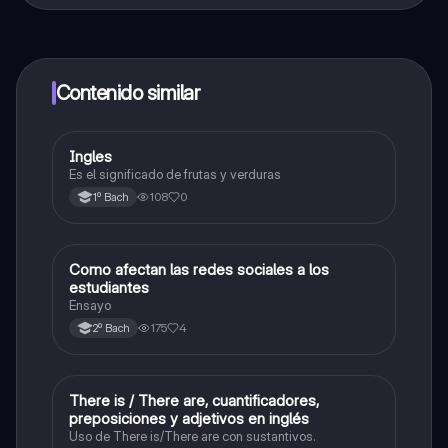
contenido de la app, puedes chatear con otros
alumnos y recibir ayuda inmeditamente. Puedes ganar
dinero utilizando la aplicación, que te permitirá acceder
a determinadas funciones.
Contenido similar
Ingles
Inglés
Es el significado de frutas y verduras
108
0
1º Bach
Como afectan las redes sociales a los
Taller de lectura y redacción
estudiantes
Ensayo
175
4
2º Bach
There is / There are, cuantificadores,
Inglés
preposiciones y adjetivos en inglés
Uso de There is/There are con sustantivos.