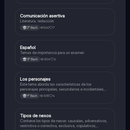
Comunicación asertiva
Literatura
Literatura, redacción
560
7
2º Bach
Español
Inglés
Temas de importancia para un examen
304
6
3º Bach
Los personajes
Taller de lectura y redacción
Este tema aborda las características de los
personajes principales, secundarios e incidentales,
además de el protagonista y antagonista, más la
305
4
1º Bach
psicología del personaje, todo esto resumido
Tipos de nexos
Literatura
Contiene los tipos de nexos: causales, adversativos,
restrictiva o correctiva, exclusiva, copulativos,