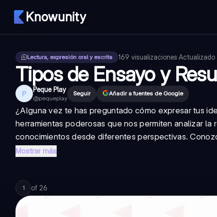
Knowunity
169
visualizaciones
·
Actualizado
Lectura, expresión oral y escrita
Tipos de Ensayo y Re
Peque Play
P
Seguir
Añadir a fuentes de Google
@
pequeplay
¿Alguna vez te has preguntado cómo expresar tus id
herramientas poderosas que nos permiten analizar la 
conocimientos desde diferentes perspectivas. Conozc
Mostrar más
of
26
1