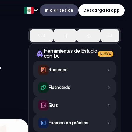
Iniciar sesión
Descarga la app
3
Herramientas de Estudio
NUEVO
con IA
n
Resumen
Flashcards
Quiz
Examen de práctica