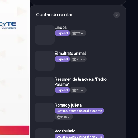
Contenido similar
6
Lindos
Español
1º Sec
El maltrato animal
Español
3º Sec
Resumen de la novela "Pedro
Páramo"
Español
2º Sec
Romeo y julieta
Lectura, expresión oral y escrita
1º Bach
Vocabulario
Lectura, expresión oral y escrita