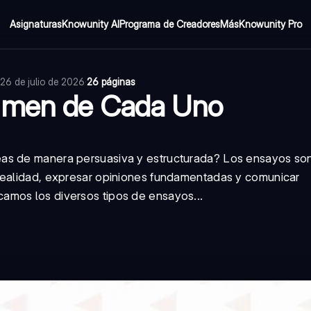
Asignaturas
Knowunity AI
Programa de Creadores
Más
Knowunity Pro
26 de julio de 2026
·
26 páginas
sumen de Cada Uno
eas de manera persuasiva y estructurada? Los ensayos so
realidad, expresar opiniones fundamentadas y comunicar
amos los diversos tipos de ensayos...