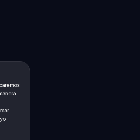
ocaremos
 manera
omar
ayo