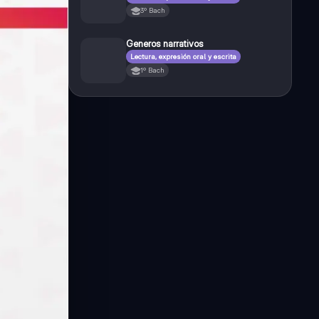
3º Bach
Generos narrativos
Lectura, expresión oral y escrita
1º Bach