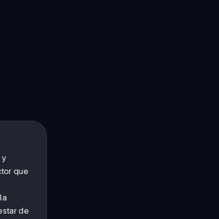
 y
ctor que
la
estar de