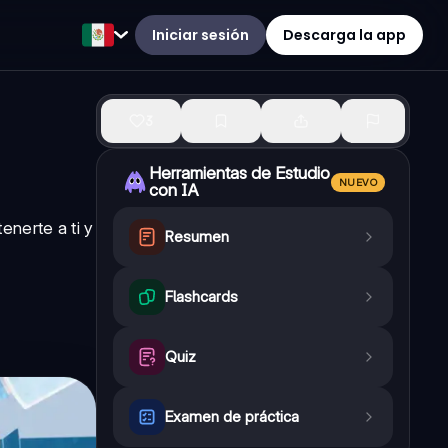
Iniciar sesión
Descarga la app
3
Herramientas de Estudio
NUEVO
con IA
nerte a ti y
Resumen
Flashcards
Quiz
Examen de práctica