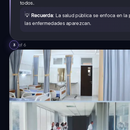
todos.
💡
Recuerda
: La salud pública se enfoca en la 
las enfermedades aparezcan.
of
6
3