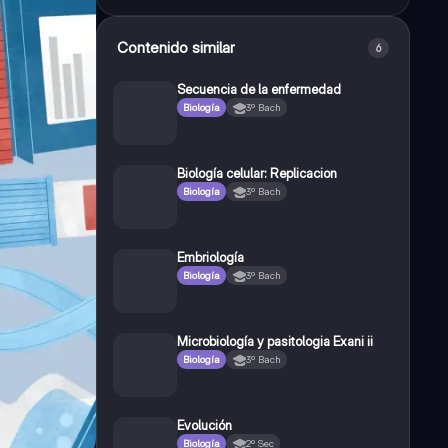
Contenido similar
6
Secuencia de la enfermedad
Biología
3º Bach
Biología celular: Replicacion
Biología
3º Bach
Embriología
Biología
3º Bach
Microbiología y pasitologia Exani ii
Biología
3º Bach
Evolución
Biología
2º Sec