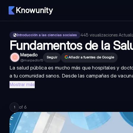
Knowunity
445
visualizaciones
·
Actual
Introducción a las ciencias sociales
Fundamentos de la Sal
Marpadlo
Seguir
Añadir a fuentes de Google
@
marpadlo15
La salud pública es mucho más que hospitales y docto
a tu comunidad sanos. Desde las campañas de vacunaci
Mostrar más
of
6
1