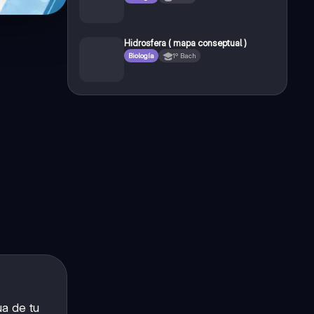
Hidrosfera ( mapa conseptual )
Biología
1º Bach
a de tu