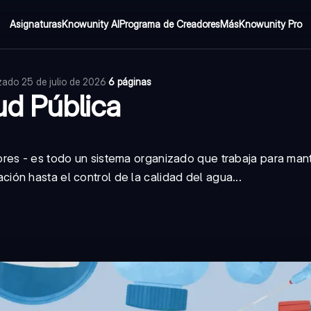
Asignaturas
Knowunity AI
Programa de Creadores
Más
Knowunity Pro
izado
25 de julio de 2026
·
6 páginas
ud Pública
res - es todo un sistema organizado que trabaja para mante
ón hasta el control de la calidad del agua...