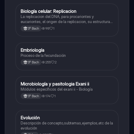
Biología celular: Replicacion
Biología
La replicacion del DNA, para procariontes y
eucariontes, el origen de la replicacion, su estructura y
las enzimas que participan en la síntesis, etc.
98
1
3º Bach
Embriología
Biología
Proceso de la fecundación
255
2
3º Bach
Microbiología y pasitologia Exani ii
Biología
Módulos específicos del exani ii - Biología
174
1
3º Bach
Evolución
Biología
Descripción de concepto,subtemas,ejemplos,etc de la
evolución