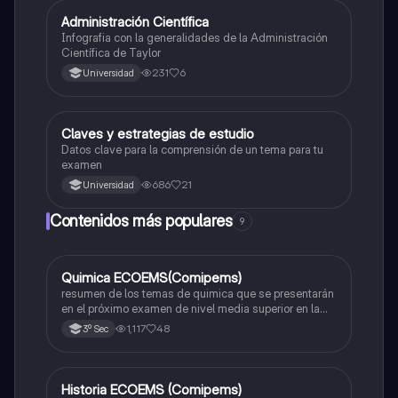
Administración Científica
Introducción a las ciencias sociales
Infografia con la generalidades de la Administración
Científica de Taylor
231
6
Universidad
Claves y estrategias de estudio
Introducción a las ciencias sociales
Datos clave para la comprensión de un tema para tu
examen
686
21
Universidad
Contenidos más populares
9
Quimica ECOEMS(Comipems)
Química
resumen de los temas de quimica que se presentarán
en el próximo examen de nivel media superior en la
zona metropolitana de el valle de México
1,117
48
3º Sec
Historia ECOEMS (Comipems)
Historia