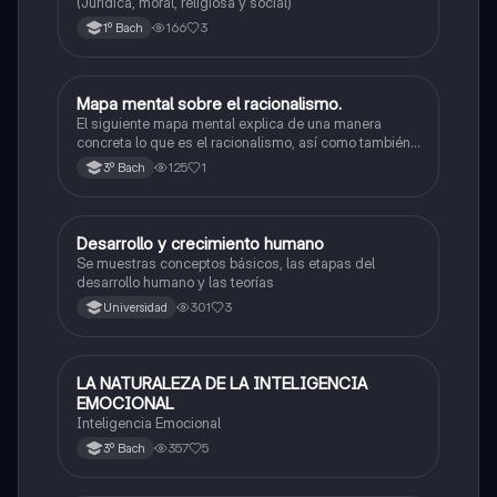
(Jurídica, moral, religiosa y social)
166
3
1º Bach
Mapa mental sobre el racionalismo.
Introducción a las ciencias sociales
El siguiente mapa mental explica de una manera
concreta lo que es el racionalismo, así como también
los silogismos inductivos y deductivos.
125
1
3º Bach
Desarrollo y crecimiento humano
Introducción a las ciencias sociales
Se muestras conceptos básicos, las etapas del
desarrollo humano y las teorías
301
3
Universidad
LA NATURALEZA DE LA INTELIGENCIA
Ética y valores
EMOCIONAL
Inteligencia Emocional
357
5
3º Bach