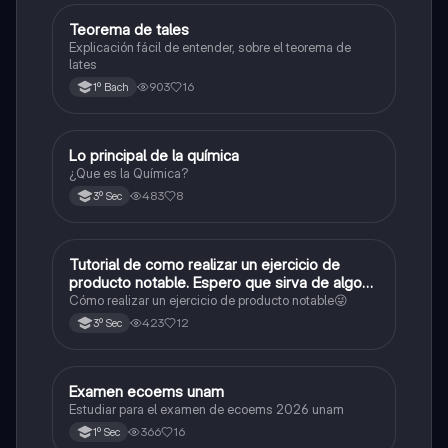
Teorema de tales
Matemáticas
Explicación fácil de entender, sobre el teorema de
lates
903
16
1º Bach
Lo principal de la química
Química
¿Que es la Química?
483
8
3º Sec
Tutorial de como realizar un ejercicio de
Matemáticas
producto notable. Espero que sirva de algo💕
😜
Cómo realizar un ejercicio de producto notable😜
423
12
3º Sec
Examen ecoems unam
Español
Estudiar para el examen de ecoems 2026 unam
366
16
1º Sec