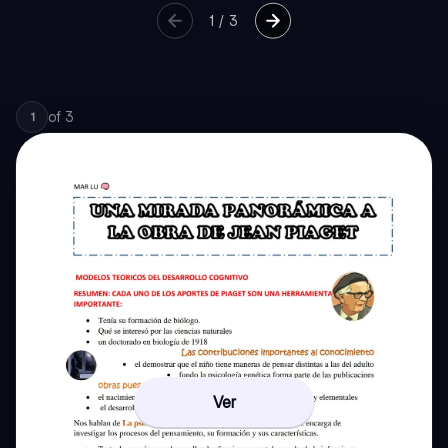
1
/
3
of
3
1
Ver