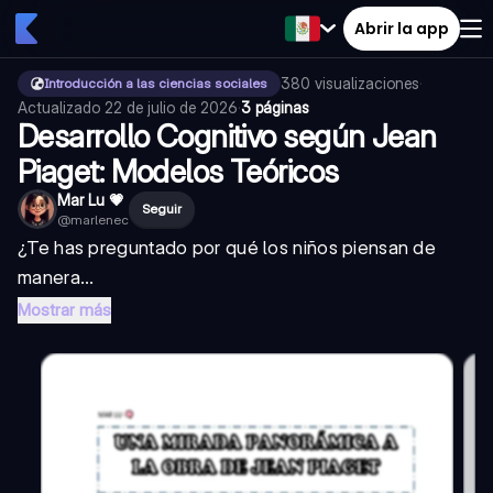
Abrir la app
380
visualizaciones
·
Introducción a las ciencias sociales
Actualizado
22 de julio de 2026
·
3 páginas
Desarrollo Cognitivo según Jean
Piaget: Modelos Teóricos
Mar Lu 💗
Seguir
@
marlenec
¿Te has preguntado por qué los niños piensan de
manera...
Mostrar más