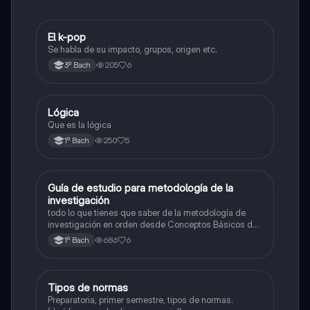
El k-pop
Historia universal contemporánea
Se habla de su impacto, grupos, origen etc.
205
6
3º Bach
Lógica
Introducción a las ciencias sociales
Que es la lógica
250
5
1º Bach
Guía de estudio para metodología de la
Introducción a las ciencias sociales
investigación
todo lo que tienes que saber de la metodología de
investigación en orden desde Conceptos Básicos de
metodología de la investigación hasta resultados de
686
6
1º Bach
un proyecto y estilos de referencias
Tipos de normas
Ética y valores
Preparatoria, primer semestre, tipos de normas.