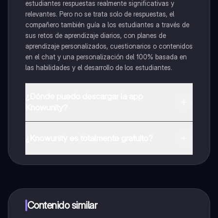
estudiantes respuestas realmente significativas y
relevantes. Pero no se trata solo de respuestas, el
compañero también guía a los estudiantes a través de
sus retos de aprendizaje diarios, con planes de
aprendizaje personalizados, cuestionarios o contenidos
en el chat y una personalización del 100% basada en
las habilidades y el desarrollo de los estudiantes.
¿Dónde puedo descargar la app
Knowunity?
Puedes descargar la app en Google Play Store y Apple
App Store.
¿Knowunity es totalmente gratuito?
¡Sí lo es! Tienes acceso totalmente gratuito a todo el
contenido de la app, puedes chatear con otros
alumnos y recibir ayuda inmeditamente. Puedes ganar
dinero utilizando la aplicación, que te permitirá acceder
a determinadas funciones.
Contenido similar