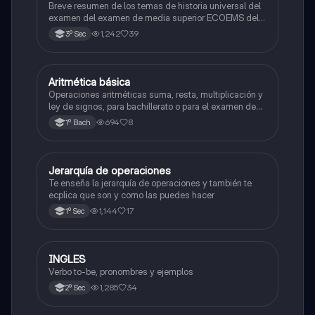
Breve resumen de los temas de historia universal del
examen del examen de media superior ECOEMS del
valle de México
1,242
39
3º Sec
Aritmética básica
Matemáticas
Operaciones aritméticas suma, resta, multiplicación y
ley de signos, para bachillerato o para el examen de
admisión a la universidad
694
8
1º Bach
Jerarquía de operaciones
Matemáticas
Te enseña la jerarquía de operaciones y también te
ecplica que son y como las puedes hacer
1,144
17
1º Sec
INGLES
Inglés
Verbo to-be, pronombres y ejemplos
1,285
34
2º Sec