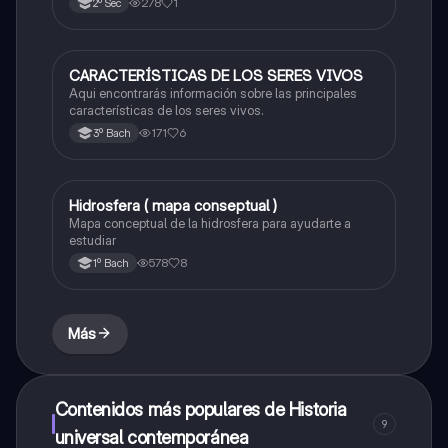
278
1
2º Sec
CARACTERÍSTICAS DE LOS SERES VIVOS
Biología
Aqui encontrarás información sobre las principales
características de los seres vivos.
171
6
3º Bach
Hidrosfera ( mapa conseptual )
Biología
Mapa conceptual de la hidrosfera para ayudarte a
estudiar
578
8
1º Bach
Más
Contenidos más populares de Historia
9
universal contemporánea