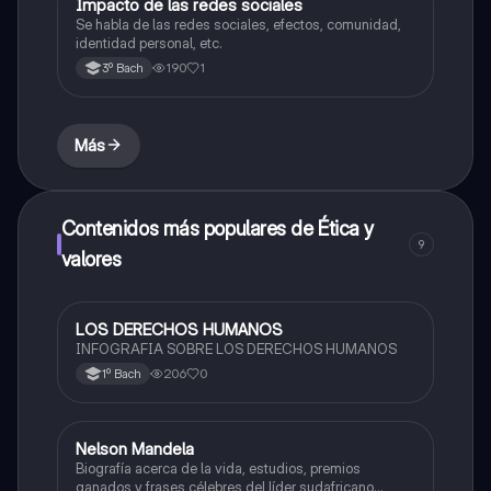
Impacto de las redes sociales
Ética y valores
Se habla de las redes sociales, efectos, comunidad,
identidad personal, etc.
190
1
3º Bach
Más
Contenidos más populares de Ética y
9
valores
LOS DERECHOS HUMANOS
Ética y valores
INFOGRAFIA SOBRE LOS DERECHOS HUMANOS
206
0
1º Bach
Nelson Mandela
Historia
Biografía acerca de la vida, estudios, premios
ganados y frases célebres del líder sudafricano