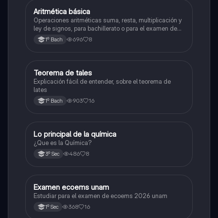
Aritmética básica
Matemáticas
Operaciones aritméticas suma, resta, multiplicación y
ley de signos, para bachillerato o para el examen de
admisión a la universidad
696
8
1º Bach
Teorema de tales
Matemáticas
Explicación fácil de entender, sobre el teorema de
lates
903
16
1º Bach
Lo principal de la química
Química
¿Que es la Química?
486
8
3º Sec
Examen ecoems unam
Español
Estudiar para el examen de ecoems 2026 unam
368
16
1º Sec