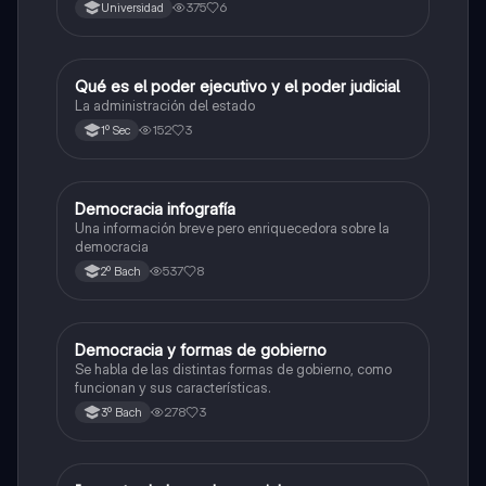
paciente y de la enfermera - Calzado de guantes -
375
6
Universidad
Asepsia y Antisepsia
Qué es el poder ejecutivo y el poder judicial
Formación Cívica y Ética
La administración del estado
152
3
1º Sec
Democracia infografía
Ética y valores
Una información breve pero enriquecedora sobre la
democracia
537
8
2º Bach
Democracia y formas de gobierno
Ética y valores
Se habla de las distintas formas de gobierno, como
funcionan y sus características.
278
3
3º Bach