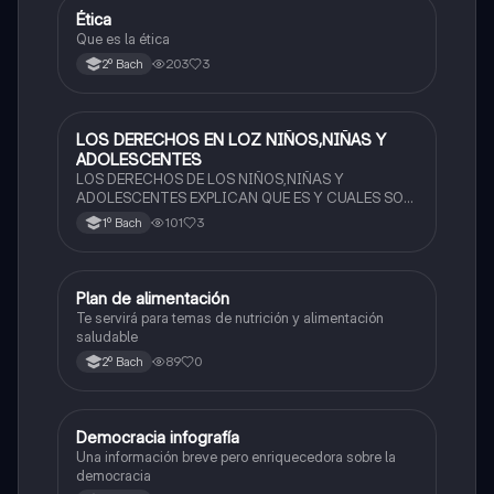
Ética
Ética y valores
Que es la ética
203
3
2º Bach
LOS DERECHOS EN LOZ NIÑOS,NIÑAS Y
Ética y valores
ADOLESCENTES
LOS DERECHOS DE LOS NIÑOS,NIÑAS Y
ADOLESCENTES EXPLICAN QUE ES Y CUALES SON
SUS DERECHOS
101
3
1º Bach
Plan de alimentación
Ética y valores
Te servirá para temas de nutrición y alimentación
saludable
89
0
2º Bach
Democracia infografía
Ética y valores
Una información breve pero enriquecedora sobre la
democracia