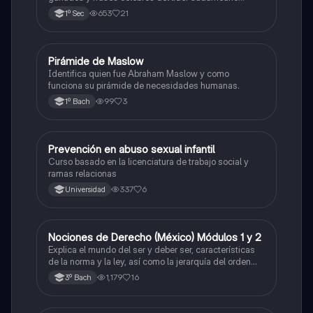
Nelson Mandela.
653
21
1º Sec
Pirámide de Maslow
Ética y valores
Identifica quien fue Abraham Maslow y como
funciona su pirámide de necesidades humanas.
99
3
1º Bach
Prevención en abuso sexual infantil
Ética y valores
Curso basado en la licenciatura de trabajo social y
ramas relacionas
337
6
Universidad
Nociones de Derecho (México) Módulos 1 y 2
Ética y valores
Explica el mundo del ser y deber ser, características
de la norma y la ley, así como la jerarquía del orden
jurídico mexicano. El concepto de derecho y su
1,179
16
3º Bach
clasificación, las fuentes del derecho y los factores de
cambio