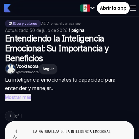
Abrir la app
357
visualizaciones
·
Ética y valores
Actualizado
30 de julio de 2026
·
1 página
Entendiendo la Inteligencia
Emocional: Su Importancia y
Beneficios
Vooktacora
Seguir
@
vooktacora
La
inteligencia emocional
es tu capacidad para
entender y manejar...
Mostrar más
of
1
1