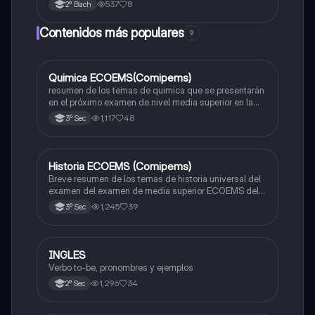
537
8
2º Bach
Contenidos más populares
9
Quimica ECOEMS(Comipems)
Química
resumen de los temas de quimica que se presentarán
en el próximo examen de nivel media superior en la
zona metropolitana de el valle de México
1,117
48
3º Sec
Historia ECOEMS (Comipems)
Historia
Breve resumen de los temas de historia universal del
examen del examen de media superior ECOEMS del
valle de México
1,245
39
3º Sec
INGLES
Inglés
Verbo to-be, pronombres y ejemplos
1,296
34
2º Sec