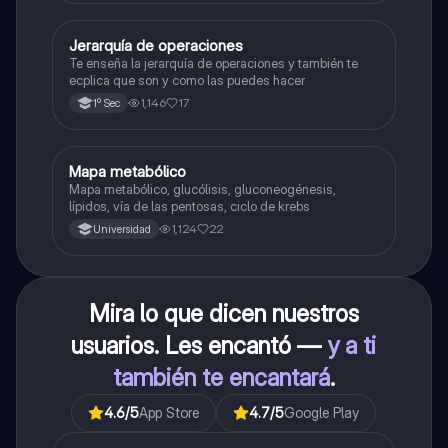
Jerarquía de operaciones
Matemáticas
Te enseña la jerarquía de operaciones y también te
ecplica que son y como las puedes hacer
1,146
17
1º Sec
Mapa metabólico
Biología
Mapa metabólico, glucólisis, gluconeogénesis,
lípidos, vía de las pentosas, ciclo de krebs
1,124
22
Universidad
Mira lo que dicen nuestros
usuarios. Les encantó —
y a ti
también te encantará
.
4.6
/5
App Store
4.7
/5
Google Play