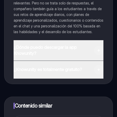
relevantes. Pero no se trata solo de respuestas, el
compañero también guía a los estudiantes a través de
sus retos de aprendizaje diarios, con planes de
aprendizaje personalizados, cuestionarios o contenidos
en el chat y una personalización del 100% basada en
las habilidades y el desarrollo de los estudiantes.
¿Dónde puedo descargar la app
Knowunity?
Puedes descargar la app en Google Play Store y Apple
App Store.
¿Knowunity es totalmente gratuito?
¡Sí lo es! Tienes acceso totalmente gratuito a todo el
contenido de la app, puedes chatear con otros
alumnos y recibir ayuda inmeditamente. Puedes ganar
dinero utilizando la aplicación, que te permitirá acceder
a determinadas funciones.
Contenido similar