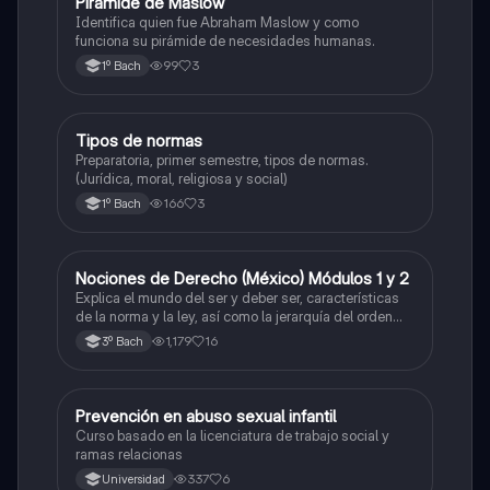
Pirámide de Maslow
Ética y valores
Identifica quien fue Abraham Maslow y como
funciona su pirámide de necesidades humanas.
99
3
1º Bach
Tipos de normas
Ética y valores
Preparatoria, primer semestre, tipos de normas.
(Jurídica, moral, religiosa y social)
166
3
1º Bach
Nociones de Derecho (México) Módulos 1 y 2
Ética y valores
Explica el mundo del ser y deber ser, características
de la norma y la ley, así como la jerarquía del orden
jurídico mexicano. El concepto de derecho y su
1,179
16
3º Bach
clasificación, las fuentes del derecho y los factores de
cambio
Prevención en abuso sexual infantil
Ética y valores
Curso basado en la licenciatura de trabajo social y
ramas relacionas
337
6
Universidad