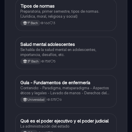
Tipos de normas
Ética y valores
Preparatoria, primer semestre, tipos de normas.
(Jurídica, moral, religiosa y social)
166
3
1º Bach
Salud mental adolescentes
Ética y valores
Se habla de la salud mental en adolescentes,
importancia, desafíos, etc.
758
5
3º Bach
Guía - Fundamentos de enfermería
Biología
Contenido: - Paradigma, metaparadigma - Aspectos
éticos y legales - Lavado de manos - Derechos del
paciente y de la enfermera - Calzado de guantes -
375
6
Universidad
Asepsia y Antisepsia
Qué es el poder ejecutivo y el poder judicial
Formación Cívica y Ética
La administración del estado