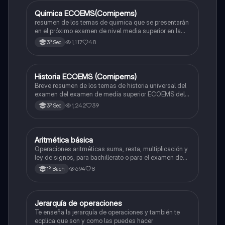
Quimica ECOEMS(Comipems)
Química
resumen de los temas de quimica que se presentarán
en el próximo examen de nivel media superior en la
zona metropolitana de el valle de México
1,117
48
3º Sec
Historia ECOEMS (Comipems)
Historia
Breve resumen de los temas de historia universal del
examen del examen de media superior ECOEMS del
valle de México
1,242
39
3º Sec
Aritmética básica
Matemáticas
Operaciones aritméticas suma, resta, multiplicación y
ley de signos, para bachillerato o para el examen de
admisión a la universidad
694
8
1º Bach
Jerarquía de operaciones
Matemáticas
Te enseña la jerarquía de operaciones y también te
ecplica que son y como las puedes hacer