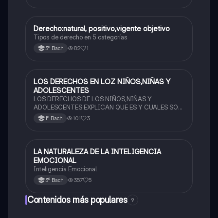
Derecho:natural, positivo,vigente objetivo
Ética y valores
Tipos de derecho en 5 categorías
82
1
3º Bach
LOS DERECHOS EN LOZ NIÑOS,NIÑAS Y
Ética y valores
ADOLESCENTES
LOS DERECHOS DE LOS NIÑOS,NIÑAS Y
ADOLESCENTES EXPLICAN QUE ES Y CUALES SON
SUS DERECHOS
101
3
1º Bach
LA NATURALEZA DE LA INTELIGENCIA
Ética y valores
EMOCIONAL
Inteligencia Emocional
357
5
3º Bach
Contenidos más populares
9