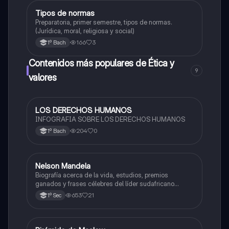
Tipos de normas
Ética y valores
Preparatoria, primer semestre, tipos de normas.
(Jurídica, moral, religiosa y social)
166
3
1º Bach
Contenidos más populares de Ética y
9
valores
LOS DERECHOS HUMANOS
Ética y valores
INFOGRAFIA SOBRE LOS DERECHOS HUMANOS
204
0
1º Bach
Nelson Mandela
Historia
Biografía acerca de la vida, estudios, premios
ganados y frases célebres del líder sudafricano
Nelson Mandela.
653
21
1º Sec