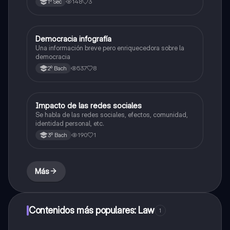
148
3
1º Sec
Democracia infografía
Ética y valores
Una información breve pero enriquecedora sobre la
democracia
537
8
2º Bach
Impacto de las redes sociales
Ética y valores
Se habla de las redes sociales, efectos, comunidad,
identidad personal, etc.
190
1
3º Bach
Más
Contenidos más populares: Law
1