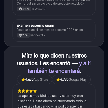
😜
Cómo realizar un ejercicio de producto notable😜
423
12
3º Sec
Examen ecoems unam
Español
Estudiar para el examen de ecoems 2026 unam
366
16
1º Sec
Mira lo que dicen nuestros
usuarios. Les encantó —
y a ti
también te encantará
.
4.6
/5
App Store
4.7
/5
Google Play
La app es muy fácil de usar y está muy bien
diseñada. Hasta ahora he encontrado todo lo
que estaba buscando y he podido aprender