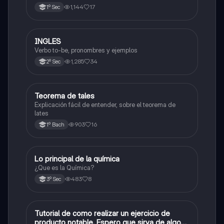
1,144
17
1º Sec
INGLES
Inglés
Verbo to-be, pronombres y ejemplos
1,285
34
2º Sec
Teorema de tales
Matemáticas
Explicación fácil de entender, sobre el teorema de
lates
903
16
1º Bach
Lo principal de la química
Química
¿Que es la Química?
483
8
3º Sec
Tutorial de como realizar un ejercicio de
Matemáticas
producto notable. Espero que sirva de algo💕