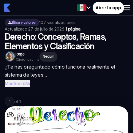
Abrir la app
107
visualizaciones
·
Ética y valores
Actualizado
27 de julio de 2026
·
1 página
Derecho: Conceptos, Ramas,
Elementos y Clasificación
jorge
Seguir
@
jorgitosunny
¿Te has preguntado cómo funciona realmente el
sistema de leyes...
Mostrar más
of
1
1