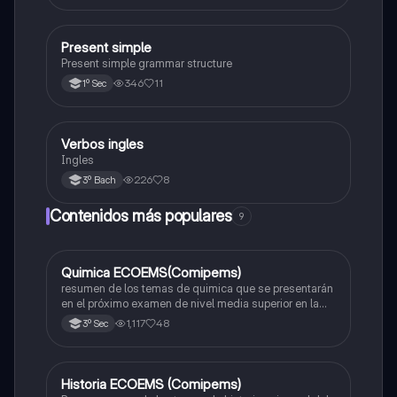
Present simple
Inglés
Present simple grammar structure
346
11
1º Sec
Verbos ingles
Inglés
Ingles
226
8
3º Bach
Contenidos más populares
9
Quimica ECOEMS(Comipems)
Química
resumen de los temas de quimica que se presentarán
en el próximo examen de nivel media superior en la
zona metropolitana de el valle de México
1,117
48
3º Sec
Historia ECOEMS (Comipems)
Historia