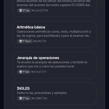
Breve resumen de los temas de historia universal del
examen del examen de media superior ECOEMS del
valle de México
1,242
39
3º Sec
Aritmética básica
Matemáticas
Operaciones aritméticas suma, resta, multiplicación y
ley de signos, para bachillerato o para el examen de
admisión a la universidad
694
8
1º Bach
Jerarquía de operaciones
Matemáticas
Te enseña la jerarquía de operaciones y también te
ecplica que son y como las puedes hacer
1,144
17
1º Sec
INGLES
Inglés
Verbo to-be, pronombres y ejemplos
1,285
34
2º Sec