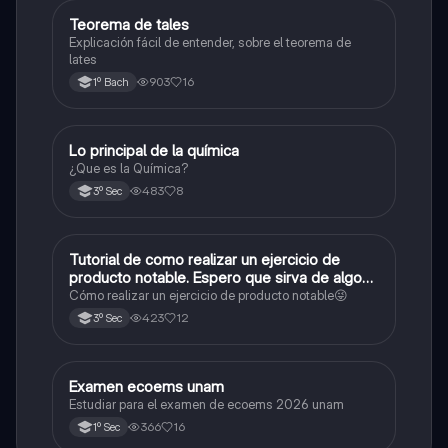
Teorema de tales
Matemáticas
Explicación fácil de entender, sobre el teorema de
lates
903
16
1º Bach
Lo principal de la química
Química
¿Que es la Química?
483
8
3º Sec
Tutorial de como realizar un ejercicio de
Matemáticas
producto notable. Espero que sirva de algo💕
😜
Cómo realizar un ejercicio de producto notable😜
423
12
3º Sec
Examen ecoems unam
Español
Estudiar para el examen de ecoems 2026 unam
366
16
1º Sec