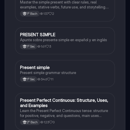
Master the simple present with clear rules, real
examples, stative verbs, future use, and storytelling.
Boost your English with questions for active recall.
137
2
1º Bach
Created using the powerful Cornell note-taking
method.
PRESENT SIMPLE
Inglés
Apunte sobre presente simple en español y en inglés
161
3
1º Sec
Present simple
Inglés
Present simple grammar structure
346
11
1º Sec
Present Perfect Continuous: Structure, Uses,
Inglés
and Examples
Learn the Present Perfect Continuous tense: structure
for positive, negative, and questions, main uses
(ongoing actions, temporary situations, evidence),
123
0
2º Bach
contractions, and when to use “have” or “has.” Stative