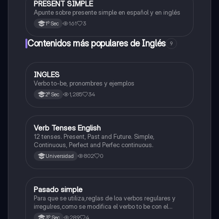
PRESENT SIMPLE
Inglés
Apunte sobre presente simple en español y en inglés
161
3
1º Sec
Contenidos más populares de Inglés
9
INGLES
Inglés
Verbo to-be, pronombres y ejemplos
1,285
34
2º Sec
V
Verb Tenses English
Inglés
12 tenses. Present, Past and Future. Simple,
Continuous, Perfect and Perfec continuous.
802
0
Universidad
Pasado simple
Inglés
Para que se utiliza,reglas de loa verbos regulares y
irregulres,como se modifica el verbo to be con el
pasado simple.
289
4
3º Sec