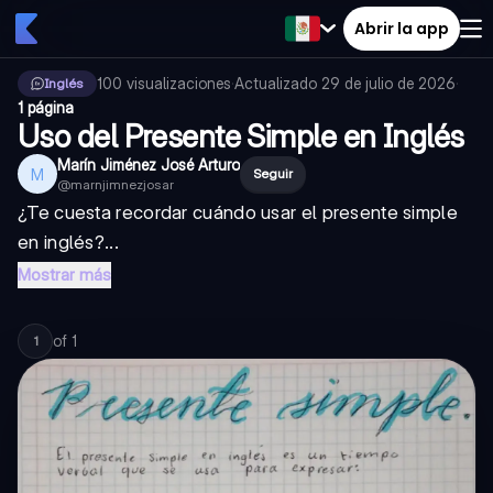
Abrir la app
100
visualizaciones
·
Actualizado
29 de julio de 2026
·
Inglés
1 página
Uso del Presente Simple en Inglés
Marín Jiménez José Arturo
M
Seguir
@
marnjimnezjosar
¿Te cuesta recordar cuándo usar el presente simple
en inglés?...
Mostrar más
of
1
1