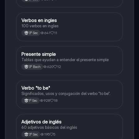
Verbos en ingles
Inglés
100 verbos en ingles
641
11
3º Sec
Presente simple
Inglés
Tablas que ayudan a entender el presente simple
620
12
3º Bach
Verbo "to be"
Inglés
Significados, usos y conjugación del verbo "to be".
928
18
1º Sec
Adjetivos de inglés
Inglés
60 adjetivos básicos del inglés
195
5
3º Sec