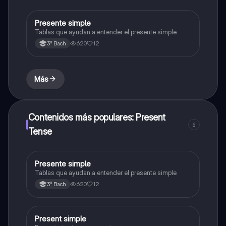
verbs are not used.
Presente simple
Inglés
Tablas que ayudan a entender el presente simple
620
12
3º Bach
Más
Contenidos más populares: Present
6
Tense
Presente simple
Inglés
Tablas que ayudan a entender el presente simple
620
12
3º Bach
Present simple
Inglés