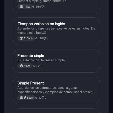
Present simple grammar structure
346
11
1º Sec
Tiempos verbales en inglés
Inglés
Aprende los diferentes tiempos verbales en inglés, De
manera más fácil.😄
198
4
3º Bach
Presente sinple
Inglés
Es la definición de presen simple
84
1
1º Sec
Simple Present!
Inglés
Aquí tienes las estructuras, usos, algunas
especificaciones y ejemplos de como usar el presente
simple en inglés c:
35
0
3º Bach