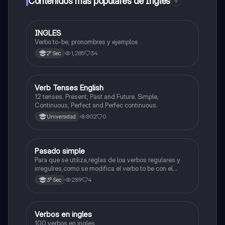
Contenidos más populares de Inglés
9
INGLES
Inglés
Verbo to-be, pronombres y ejemplos
1,285
34
2º Sec
V
Verb Tenses English
Inglés
12 tenses. Present, Past and Future. Simple,
Continuous, Perfect and Perfec continuous.
802
0
Universidad
Pasado simple
Inglés
Para que se utiliza,reglas de loa verbos regulares y
irregulres,como se modifica el verbo to be con el
pasado simple.
289
4
3º Sec
Verbos en ingles
Inglés
100 verbos en ingles