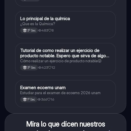
Lo principal de la química
Química
¿Que es la Química?
483
8
3º Sec
Tutorial de como realizar un ejercicio de
Matemáticas
producto notable. Espero que sirva de algo💕
😜
Cómo realizar un ejercicio de producto notable😜
423
12
3º Sec
Examen ecoems unam
Español
Estudiar para el examen de ecoems 2026 unam
366
16
1º Sec
Mira lo que dicen nuestros