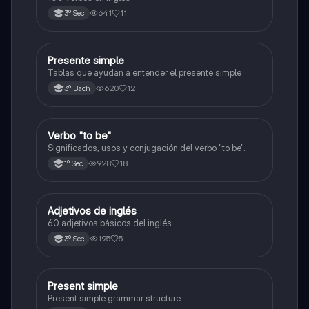
641
11
3º Sec
Presente simple
Inglés
Tablas que ayudan a entender el presente simple
620
12
3º Bach
Verbo "to be"
Inglés
Significados, usos y conjugación del verbo "to be".
928
18
1º Sec
Adjetivos de inglés
Inglés
60 adjetivos básicos del inglés
195
5
3º Sec
Present simple
Inglés
Present simple grammar structure