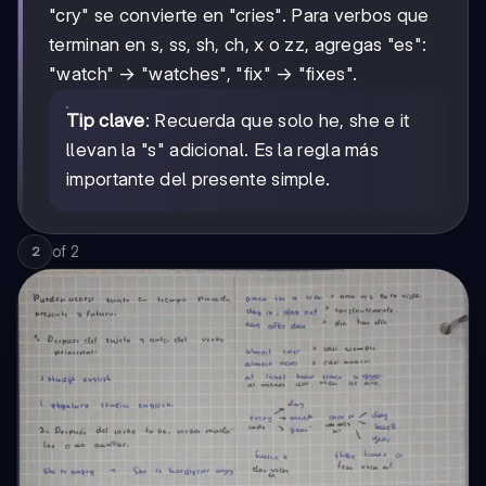
"cry" se convierte en "cries". Para verbos que
terminan en s, ss, sh, ch, x o zz, agregas "es":
"watch" → "watches", "fix" → "fixes".
Tip clave
: Recuerda que solo he, she e it
llevan la "s" adicional. Es la regla más
importante del presente simple.
of
2
2