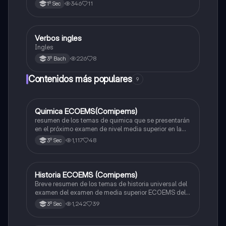
346
11
1º Sec
Verbos ingles
Inglés
Ingles
226
8
3º Bach
Contenidos más populares
9
Quimica ECOEMS(Comipems)
Química
resumen de los temas de quimica que se presentarán
en el próximo examen de nivel media superior en la
zona metropolitana de el valle de México
1,117
48
3º Sec
Historia ECOEMS (Comipems)
Historia
Breve resumen de los temas de historia universal del
examen del examen de media superior ECOEMS del
valle de México
1,242
39
3º Sec