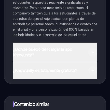
estudiantes respuestas realmente significativas y
relevantes. Pero no se trata solo de respuestas, el
compañero también guía a los estudiantes a través de
sus retos de aprendizaje diarios, con planes de
aprendizaje personalizados, cuestionarios o contenidos
en el chat y una personalización del 100% basada en
las habilidades y el desarrollo de los estudiantes.
¿Dónde puedo descargar la app
Knowunity?
Puedes descargar la app en Google Play Store y Apple
App Store.
¿Knowunity es totalmente gratuito?
¡Sí lo es! Tienes acceso totalmente gratuito a todo el
contenido de la app, puedes chatear con otros
alumnos y recibir ayuda inmeditamente. Puedes ganar
dinero utilizando la aplicación, que te permitirá acceder
a determinadas funciones.
Contenido similar