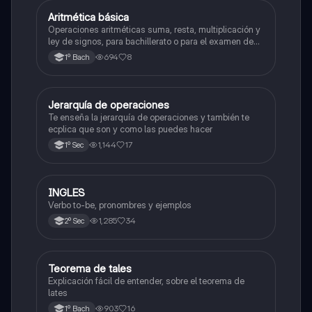
Aritmética básica
Matemáticas
Operaciones aritméticas suma, resta, multiplicación y
ley de signos, para bachillerato o para el examen de
admisión a la universidad
694
8
1º Bach
Jerarquía de operaciones
Matemáticas
Te enseña la jerarquía de operaciones y también te
ecplica que son y como las puedes hacer
1,144
17
1º Sec
INGLES
Inglés
Verbo to-be, pronombres y ejemplos
1,285
34
2º Sec
Teorema de tales
Matemáticas
Explicación fácil de entender, sobre el teorema de
lates
903
16
1º Bach