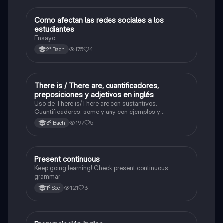
Como afectan las redes sociales a los
Taller de lectura y redacción
estudiantes
Ensayo
175
4
2º Bach
There is / There are, cuantificadores,
Inglés
preposiciones y adjetivos en inglés
Uso de There is/There are con sustantivos.
Cuantificadores: some y any con ejemplos y
particularidades. Adjetivos: posición en la oración y
197
5
3º Bach
ejemplos reales. Preposiciones de tiempo y lugar (in,
on, at, under, next to, etc.). Ejercicios con oraciones
Present continuous
Inglés
Keep going learning! Check present continuous
grammar
121
3
1º Sec