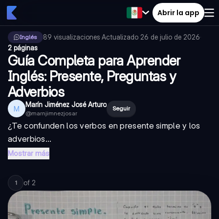
Abrir la app
89
visualizaciones
·
Actualizado
26 de julio de 2026
·
Inglés
2 páginas
Guía Completa para Aprender
Inglés: Presente, Preguntas y
Adverbios
Marín Jiménez José Arturo
M
Seguir
@
marnjimnezjosar
¿Te confunden los verbos en presente simple y los
adverbios...
Mostrar más
of
2
1