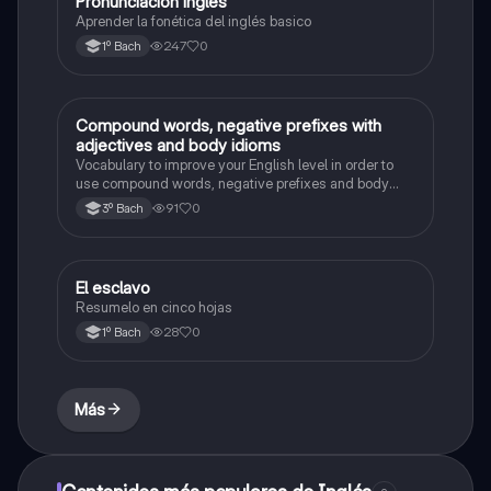
Pronunciación ingles
Inglés
Aprender la fonética del inglés basico
247
0
1º Bach
Compound words, negative prefixes with
Inglés
adjectives and body idioms
Vocabulary to improve your English level in order to
use compound words, negative prefixes and body
idioms
91
0
3º Bach
El esclavo
Literatura
Resumelo en cinco hojas
28
0
1º Bach
Más