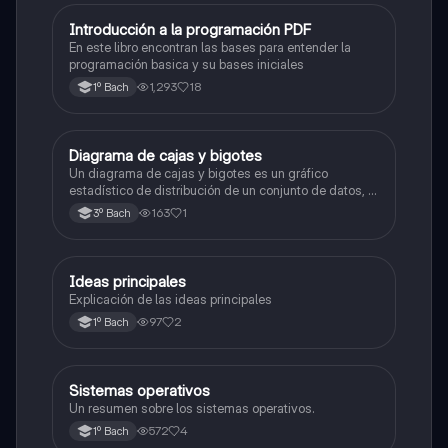
Introducción a la programación PDF
Informática
En este libro encontran las bases para entender la
programación basica y su bases iniciales
1,293
18
1º Bach
Diagrama de cajas y bigotes
Matemáticas
Un diagrama de cajas y bigotes es un gráfico
estadístico de distribución de un conjunto de datos, te
ayudan en la estadística a ubicar su valor mínimo y
163
1
3º Bach
máximo, sus cuarteles y su mediana para poder
graficarlos y verlo visualmente
Ideas principales
Informática
Explicación de las ideas principales
97
2
1º Bach
Sistemas operativos
Informática
Un resumen sobre los sistemas operativos.
572
4
1º Bach