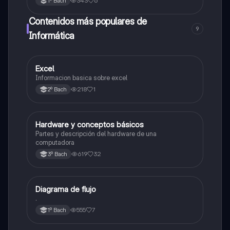
343
6
1º Bach
Contenidos más populares de
9
Informática
Excel
Informática
Informacion basica sobre excel
218
1
2º Bach
Hardware y conceptos básicos
Informática
Partes y descripción del hardware de una
computadora
619
32
3º Bach
Diagrama de flujo
Informática
.
555
7
1º Bach