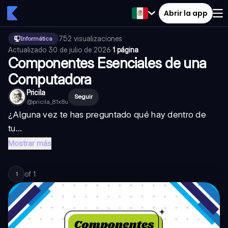
Abrir la app
752
visualizaciones
·
Informática
Actualizado
30 de julio de 2026
·
1 página
Componentes Esenciales de una
Computadora
Pricila
Seguir
@
pricila_81x8u
¿Alguna vez te has preguntado qué hay dentro de
tu...
Mostrar más
of
1
1