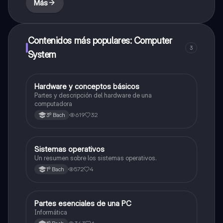
Más
Contenidos más populares: Computer
3
System
Hardware y conceptos básicos
Informática
Partes y descripción del hardware de una
computadora
619
32
3º Bach
Sistemas operativos
Informática
Un resumen sobre los sistemas operativos.
572
4
1º Bach
Partes esenciales de una PC
Informática
Informática