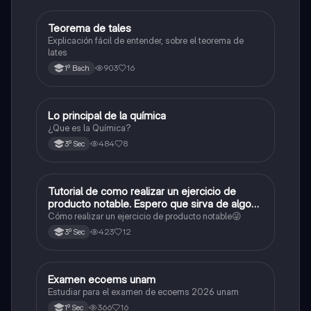
Teorema de tales
Matemáticas
Explicación fácil de entender, sobre el teorema de
lates
903
16
1º Bach
Lo principal de la química
Química
¿Que es la Química?
484
8
3º Sec
Tutorial de como realizar un ejercicio de
Matemáticas
producto notable. Espero que sirva de algo💕
😜
Cómo realizar un ejercicio de producto notable😜
423
12
3º Sec
Examen ecoems unam
Español
Estudiar para el examen de ecoems 2026 unam
366
16
1º Sec