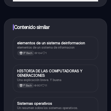
¡Sí lo es! Tienes acceso totalmente gratuito a todo el
contenido de la app, puedes chatear con otros
alumnos y recibir ayuda inmeditamente. Puedes ganar
dinero utilizando la aplicación, que te permitirá acceder
a determinadas funciones.
Contenido similar
elementos de un sistema deinformacion
Tecnología de la información y comunicación
elementos de un sistema de informacion
164
1
3º Bach
HISTORIA DE LAS COMPUTADORAS Y
Informática
GENERACIONES
Una explicación breve. Y buena
801
11
1º Bach
Sistemas operativos
Informática
Un resumen sobre los sistemas operativos.