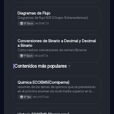
Diagramas de Flujo
Informática
Diagramas de flujo N/S (Chapin Scheneiderman)
308
3
3º Bach
Conversiones de Binario a Decimal y Decimal
Informática
a Binario
Cómo realizar conversiones de número Binarios
245
4
1º Bach
Contenidos más populares
9
Quimica ECOEMS(Comipems)
Química
resumen de los temas de quimica que se presentarán
en el próximo examen de nivel media superior en la
zona metropolitana de el valle de México
1,117
48
3º Sec