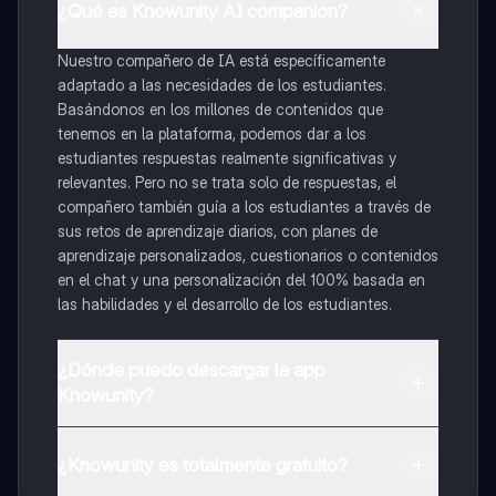
¿Qué es Knowunity AI companion?
Nuestro compañero de IA está específicamente
adaptado a las necesidades de los estudiantes.
Basándonos en los millones de contenidos que
tenemos en la plataforma, podemos dar a los
estudiantes respuestas realmente significativas y
relevantes. Pero no se trata solo de respuestas, el
compañero también guía a los estudiantes a través de
sus retos de aprendizaje diarios, con planes de
aprendizaje personalizados, cuestionarios o contenidos
en el chat y una personalización del 100% basada en
las habilidades y el desarrollo de los estudiantes.
¿Dónde puedo descargar la app
Knowunity?
Puedes descargar la app en Google Play Store y Apple
App Store.
¿Knowunity es totalmente gratuito?