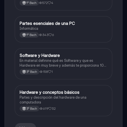
572
4
1º Bach
Partes esenciales de una PC
Informática
Informática
343
6
1º Bach
Software y Hardware
Tecnología de la información y comunicación
En material definine qué es Software y que es
Hardware en muy breve y además te proporciona 10
ejemplos de cada uno que serían los más conocidos o
158
1
3º Bach
más relevantes.
Hardware y conceptos básicos
Informática
Partes y descripción del hardware de una
computadora
619
32
3º Bach