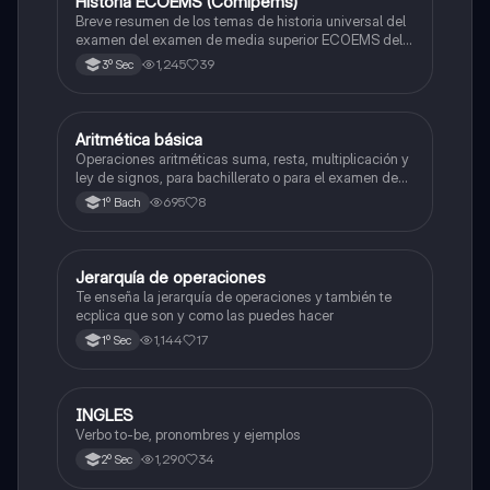
Historia ECOEMS (Comipems)
Historia
Breve resumen de los temas de historia universal del
examen del examen de media superior ECOEMS del
valle de México
1,245
39
3º Sec
Aritmética básica
Matemáticas
Operaciones aritméticas suma, resta, multiplicación y
ley de signos, para bachillerato o para el examen de
admisión a la universidad
695
8
1º Bach
Jerarquía de operaciones
Matemáticas
Te enseña la jerarquía de operaciones y también te
ecplica que son y como las puedes hacer
1,144
17
1º Sec
INGLES
Inglés
Verbo to-be, pronombres y ejemplos
1,290
34
2º Sec