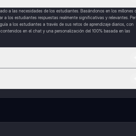
do a las necesidades de los estudiantes. Basándonos en los millones 
a los estudiantes respuestas realmente significativas y relevantes. Pe
uía a los estudiantes a través de sus retos de aprendizaje diarios, con
o contenidos en el chat y una personalización del 100% basada en las
 App Store.
l contenido de la app, puedes chatear con otros alumnos y recibir ayuda
cación, que te permitirá acceder a determinadas funciones.