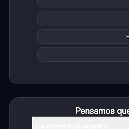
E
Pensamos que 
¿Qué es Knowunity AI companion?