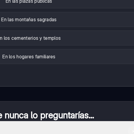
En las plazas públicas
En las montañas sagradas
n los cementerios y templos
En los hogares familiares
nunca lo preguntarías...