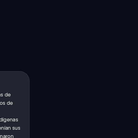
ás de
tos de
ndígenas
enían sus
onaron