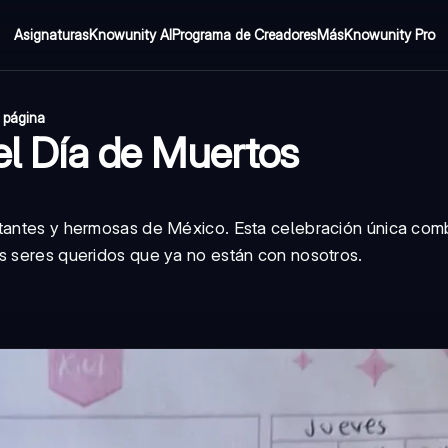
Asignaturas
Knowunity AI
Programa de Creadores
Más
Knowunity Pro
1 página
del Día de Muertos
rtantes y hermosas de México. Esta celebración única com
os seres queridos que ya no están con nosotros.