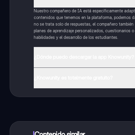
Nuestro compañero de IA está específicamente adapta
contenidos que tenemos en la plataforma, podemos dar 
no se trata solo de respuestas, el compañero también g
planes de aprendizaje personalizados, cuestionarios 
habilidades y el desarrollo de los estudiantes.
¿Dónde puedo descargar la app Knowunity?
Puedes descargar la app en Google Play Store y Apple
¿Knowunity es totalmente gratuito?
¡Sí lo es! Tienes acceso totalmente gratuito a todo e
inmeditamente. Puedes ganar dinero utilizando la apli
Contenido similar