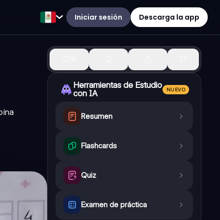
Iniciar sesión
Descarga la app
11
Herramientas de Estudio
NUEVO
con IA
bina
Resumen
Flashcards
Quiz
Examen de práctica