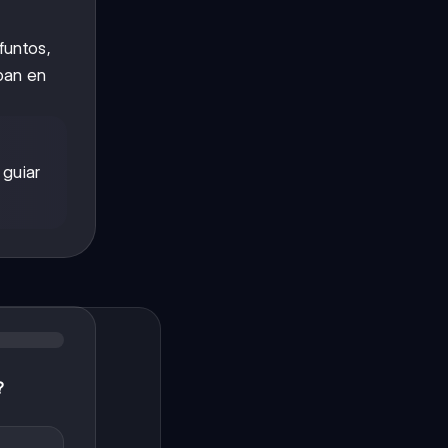
ifuntos,
ban en
 guiar
?