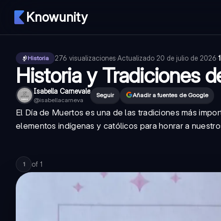
Knowunity
276
visualizaciones
·
Actualizado
20 de julio de 2026
·
Historia
Historia y Tradiciones 
Isabella Carnevale
Seguir
Añadir a fuentes de Google
@
isabellacarneva
El Día de Muertos es una de las tradiciones más impo
elementos indígenas y católicos para honrar a nuestr
of
1
1