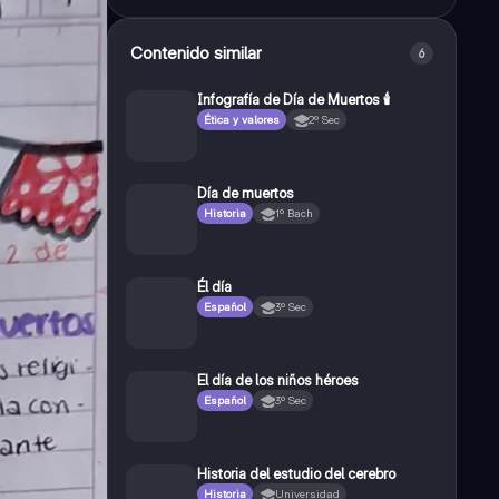
Contenido similar
6
Infografía de Día de Muertos 🕯️
Ética y valores
2º Sec
Día de muertos
Historia
1º Bach
Él día
Español
3º Sec
El día de los niños héroes
Español
3º Sec
Historia del estudio del cerebro
Historia
Universidad