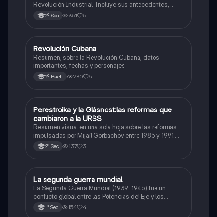
Revolución Industrial. Incluye sus antecedentes,
inventos clave, y las diferencias entre la Primera y la
351
5
2º Sec
Segunda Revolución Industrial. Ideal para estudiar
antes de un examen de historia.
Revolución Cubana
Historia
Resumen, sobre la Revolución Cubana, datos
importantes, fechas y personajes
280
5
2º Bach
Perestroika y la Glásnost:las reformas que
Historia
cambiaron a la URSS
Resumen visual en una sola hoja sobre las reformas
impulsadas por Mijaíl Gorbachov entre 1985 y 1991.
Incluye los objetivos, características y consecuencias
137
3
2º Sec
de la Perestroika (reforma económica) y la Glásnost
(apertura política).
La segunda guerra mundial
Historia
La Segunda Guerra Mundial (1939-1945) fue un
conflicto global entre las Potencias del Eje y los
Aliados. Causó millones de muertes, el Holocausto y
154
4
1º Sec
cambió el orden mundial, dando origen a la ONU y a la