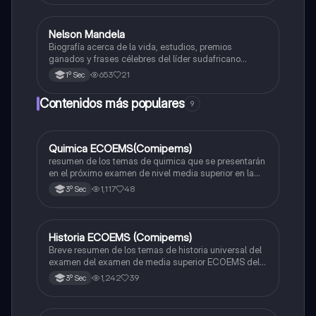
Guerra Fría.
Nelson Mandela
Historia
Biografía acerca de la vida, estudios, premios
ganados y frases célebres del líder sudafricano
Nelson Mandela.
653
21
1º Sec
Contenidos más populares
9
Quimica ECOEMS(Comipems)
Química
resumen de los temas de quimica que se presentarán
en el próximo examen de nivel media superior en la
zona metropolitana de el valle de México
1,117
48
3º Sec
Historia ECOEMS (Comipems)
Historia
Breve resumen de los temas de historia universal del
examen del examen de media superior ECOEMS del
valle de México
1,242
39
3º Sec