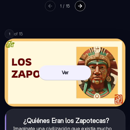
1
/
15
of
15
1
Ver
¿Quiénes Eran los Zapotecas?
Imagínate una civilización que existía mucho