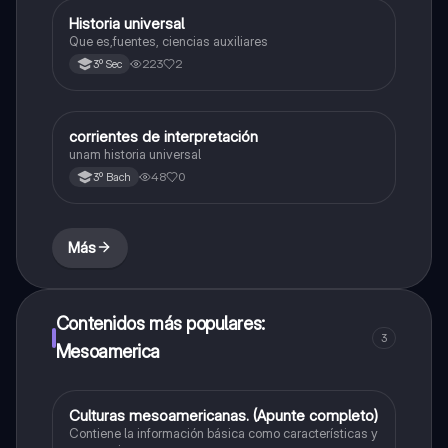
Historia universal
Historia
Que es,fuentes, ciencias auxiliares
223
2
3º Sec
corrientes de interpretación
Historia universal contemporánea
unam historia universal
48
0
3º Bach
Más
Contenidos más populares:
3
Mesoamerica
Culturas mesoamericanas. (Apunte completo)
Historia universal contemporánea
Contiene la información básica como características y