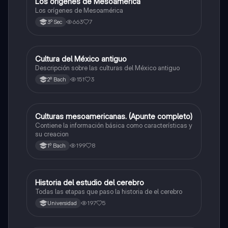
Los orígenes de Mesoamérica
Historia
Los orígenes de Mesoamérica
663
7
3º Sec
Cultura del México antiguo
Historia universal contemporánea
Descripción sobre las culturas del México antiguo
151
3
2º Bach
Culturas mesoamericanas. (Apunte completo)
Historia universal contemporánea
Contiene la información básica como características y
su creacion
199
8
1º Bach
Historia del estudio del cerebro
Historia
Todas las etapas que paso la historia de el cerebro
197
5
Universidad