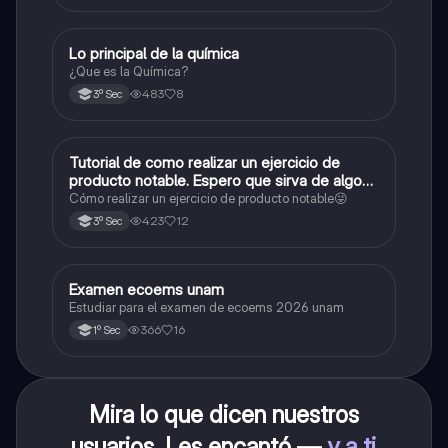
Lo principal de la química
Química
¿Que es la Química?
483
8
3º Sec
Tutorial de como realizar un ejercicio de
Matemáticas
producto notable. Espero que sirva de algo💕
😜
Cómo realizar un ejercicio de producto notable😜
423
12
3º Sec
Examen ecoems unam
Español
Estudiar para el examen de ecoems 2026 unam
366
16
1º Sec
Mira lo que dicen nuestros
usuarios. Les encantó —
y a ti