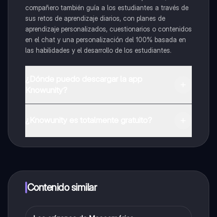
compañero también guía a los estudiantes a través de
sus retos de aprendizaje diarios, con planes de
aprendizaje personalizados, cuestionarios o contenidos
en el chat y una personalización del 100% basada en
las habilidades y el desarrollo de los estudiantes.
¿Dónde puedo descargar la app
Knowunity?
Puedes descargar la app en Google Play Store y Apple
App Store.
¿Knowunity es totalmente gratuito?
¡Sí lo es! Tienes acceso totalmente gratuito a todo el
contenido de la app, puedes chatear con otros
alumnos y recibir ayuda inmeditamente. Puedes ganar
dinero utilizando la aplicación, que te permitirá acceder
a determinadas funciones.
Contenido similar