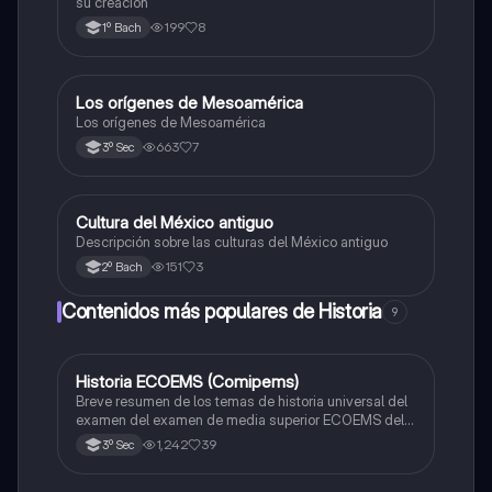
su creacion
199
8
1º Bach
Los orígenes de Mesoamérica
Historia
Los orígenes de Mesoamérica
663
7
3º Sec
Cultura del México antiguo
Historia universal contemporánea
Descripción sobre las culturas del México antiguo
151
3
2º Bach
Contenidos más populares de Historia
9
Historia ECOEMS (Comipems)
Historia
Breve resumen de los temas de historia universal del
examen del examen de media superior ECOEMS del
valle de México
1,242
39
3º Sec