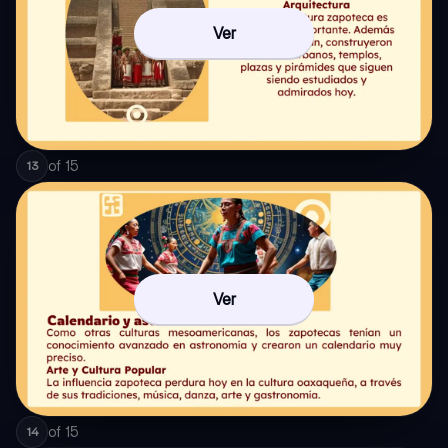
Ver
of
15
13
Ver
of
15
14