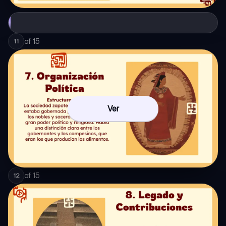
of
15
11
Ver
of
15
12