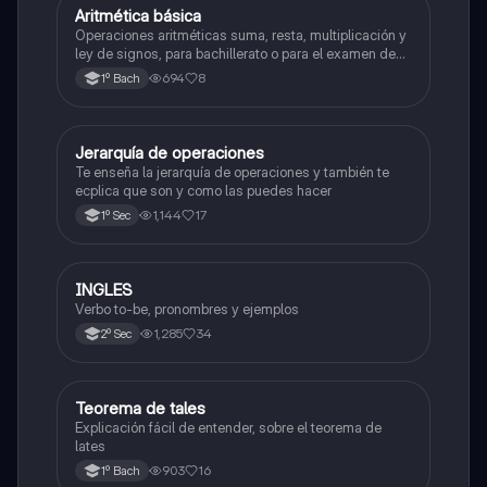
Aritmética básica
Matemáticas
Operaciones aritméticas suma, resta, multiplicación y
ley de signos, para bachillerato o para el examen de
admisión a la universidad
694
8
1º Bach
Jerarquía de operaciones
Matemáticas
Te enseña la jerarquía de operaciones y también te
ecplica que son y como las puedes hacer
1,144
17
1º Sec
INGLES
Inglés
Verbo to-be, pronombres y ejemplos
1,285
34
2º Sec
Teorema de tales
Matemáticas
Explicación fácil de entender, sobre el teorema de
lates
903
16
1º Bach