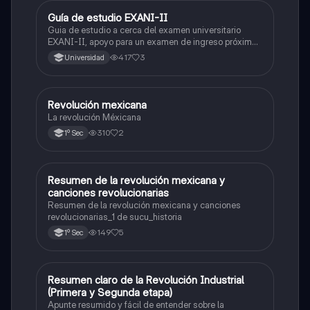
Guía de estudio EXANI-II
Historia
Guia de estudio a cerca del examen universitario
EXANI-II, apoyo para un examen de ingreso próximo
2026.
417
3
Universidad
Revolución mexicana
Historia
La revolución Méxicana
310
2
1º Sec
Resumen de la revolución mexicana y
Historia
canciones revolucionarias
Resumen de la revolución mexicana y canciones
revolucionarias_1 de sucu_historia
149
5
1º Sec
Resumen claro de la Revolución Industrial
Historia
(Primera y Segunda etapa)
Apunte resumido y fácil de entender sobre la