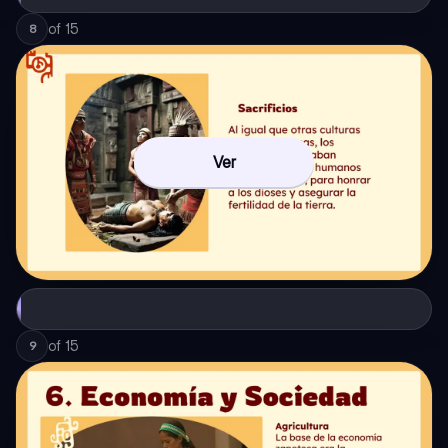
of
15
8
Ver
of
15
9