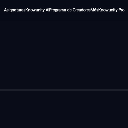
Asignaturas
Knowunity AI
Programa de Creadores
Más
Knowunity Pro
uerra
18
rnando, rivalidades entre potencias
archiduque Francisco Fernando
Reino Unido