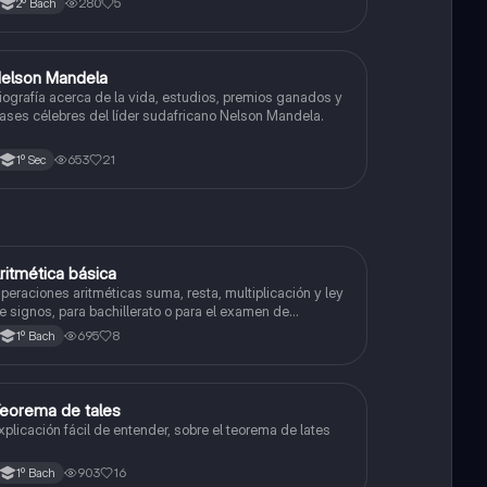
280
5
2º Bach
elson Mandela
Historia
iografía acerca de la vida, estudios, premios ganados y
rases célebres del líder sudafricano Nelson Mandela.
653
21
1º Sec
ritmética básica
Matemáticas
peraciones aritméticas suma, resta, multiplicación y ley
e signos, para bachillerato o para el examen de
dmisión a la universidad
695
8
1º Bach
eorema de tales
Matemáticas
xplicación fácil de entender, sobre el teorema de lates
903
16
1º Bach