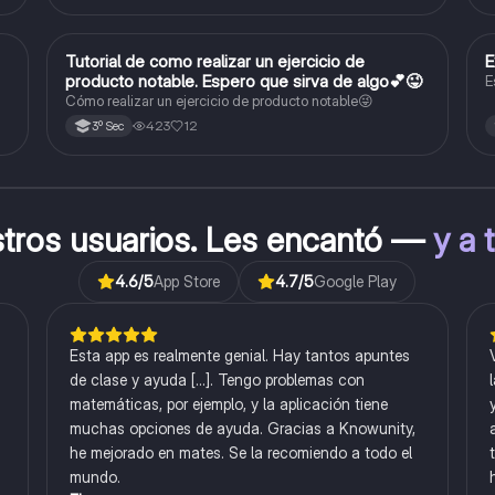
Tutorial de como realizar un ejercicio de
E
Matemáticas
producto notable. Espero que sirva de algo💕😜
E
Cómo realizar un ejercicio de producto notable😜
423
12
3º Sec
stros usuarios. Les encantó —
y a 
4.6
/5
App Store
4.7
/5
Google Play
Esta app es realmente genial. Hay tantos apuntes
de clase y ayuda [...]. Tengo problemas con
matemáticas, por ejemplo, y la aplicación tiene
muchas opciones de ayuda. Gracias a Knowunity,
he mejorado en mates. Se la recomiendo a todo el
mundo.