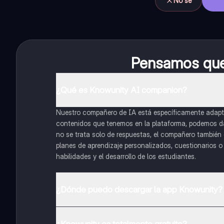
No sé
Pensamos que 
¿Qué es Knowunity AI companion?
Nuestro compañero de IA está específicamente adapta
contenidos que tenemos en la plataforma, podemos dar 
no se trata solo de respuestas, el compañero también g
planes de aprendizaje personalizados, cuestionarios 
habilidades y el desarrollo de los estudiantes.
¿Dónde puedo descargar la app Knowunity?
Puedes descargar la app en Google Play Store y Apple
¿Knowunity es totalmente gratuito?