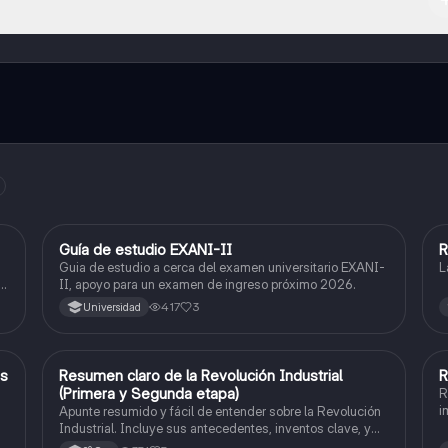
l contenido de la app, puedes chatear con otros alumnos y recibir ayuda
cación, que te permitirá acceder a determinadas funciones.
Guía de estudio EXANI-II
R
Historia
Guia de estudio a cerca del examen universitario EXANI-
L
le
II, apoyo para un examen de ingreso próximo 2026.
417
3
Universidad
es
Resumen claro de la Revolución Industrial
R
Historia
(Primera y Segunda etapa)
R
i
Apunte resumido y fácil de entender sobre la Revolución
Industrial. Incluye sus antecedentes, inventos clave, y
las diferencias entre la Primera y la Segunda Revolución