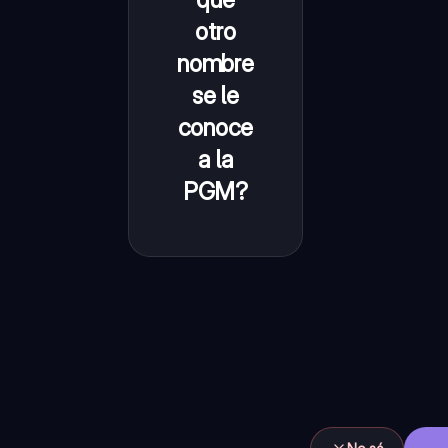
Guerra
otro
nombre
se le
conoce
a la
PGM?