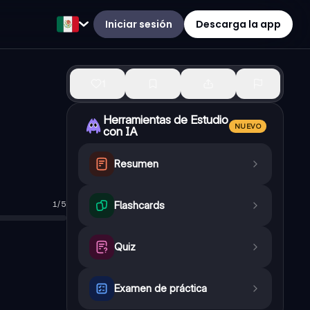
Iniciar sesión
Descarga la app
1
Herramientas de Estudio
NUEVO
con IA
Resumen
1
/
5
Flashcards
Quiz
Examen de práctica