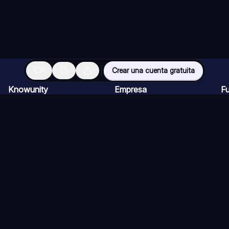
1
Crear una cuenta gratuita
Knowunity
Empresa
F
Página de inicio
Ofertas de empleo
Re
Ayuda
Programa de Creadores
Ch
Seguridad
Kit de prensa
Ta
Iniciar sesión
Cu
Áreas de conocimiento
Re
Ex