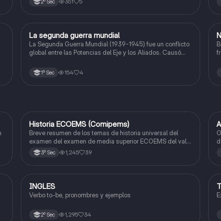
351
5
2º Sec
Industrial. Ideal para estudiar antes de un examen de
historia.
La segunda guerra mundial
N
Historia
La Segunda Guerra Mundial (1939-1945) fue un conflicto
B
global entre las Potencias del Eje y los Aliados. Causó
f
millones de muertes, el Holocausto y cambió el orden
mundial, dando origen a la ONU y a la Guerra Fría.
de
154
4
1º Sec
ra
Historia ECOEMS (Comipems)
A
Historia
n
Breve resumen de los temas de historia universal del
O
examen del examen de media superior ECOEMS del valle
d
de México
a
1,245
39
3º Sec
INGLES
T
Inglés
Verbo to-be, pronombres y ejemplos
E
1,295
34
2º Sec