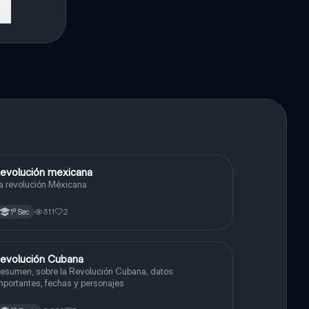
evolución mexicana
Historia
a revolución Méxicana
311
2
1º Sec
evolución Cubana
Historia
esumen, sobre la Revolución Cubana, datos
mportantes, fechas y personajes