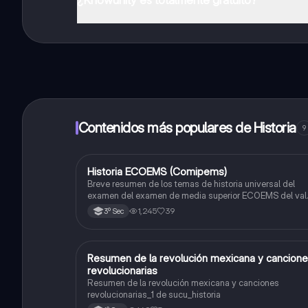
¡Sí lo es! Tienes acceso totalmente gratuito a todo e
inmeditamente. Puedes ganar dinero utilizando la apli
Contenidos más populares de Historia
9
Historia ECOEMS (Comipems)
Historia
Breve resumen de los temas de historia universal del
examen del examen de media superior ECOEMS del val
de México
1,245
39
3º Sec
Resumen de la revolución mexicana y cancion
Historia
revolucionarias
Resumen de la revolución mexicana y canciones
revolucionarias_1 de sucu_historia