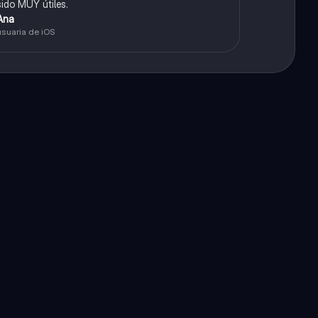
sido MUY útiles.
Ana
usuaria de iOS