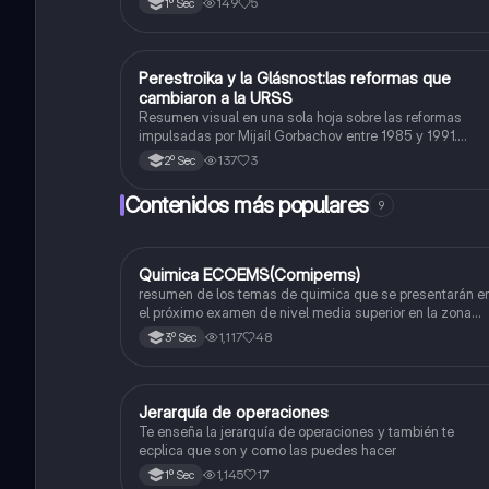
149
5
1º Sec
Perestroika y la Glásnost:las reformas que
Historia
cambiaron a la URSS
Resumen visual en una sola hoja sobre las reformas
impulsadas por Mijaíl Gorbachov entre 1985 y 1991.
Incluye los objetivos, características y consecuencias 
137
3
2º Sec
la Perestroika (reforma económica) y la Glásnost (apertu
política).
Contenidos más populares
9
Quimica ECOEMS(Comipems)
Química
resumen de los temas de quimica que se presentarán e
el próximo examen de nivel media superior en la zona
metropolitana de el valle de México
1,117
48
3º Sec
Jerarquía de operaciones
Matemáticas
Te enseña la jerarquía de operaciones y también te
ecplica que son y como las puedes hacer
1,145
17
1º Sec