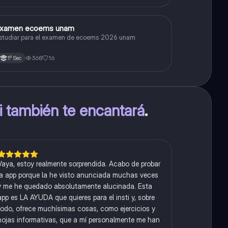
xamen ecoems unam
Español
studiar para el examen de ecoems 2026 unam
368
16
1º Sec
ti también te encantará
.
Vaya, estoy realmente sorprendida. Acabo de probar
la app porque la he visto anunciada muchas veces
y me he quedado absolutamente alucinada. Esta
app es LA AYUDA que quieres para el insti y, sobre
todo, ofrece muchísimas cosas, como ejercicios y
hojas informativas, que a mí personalmente me han