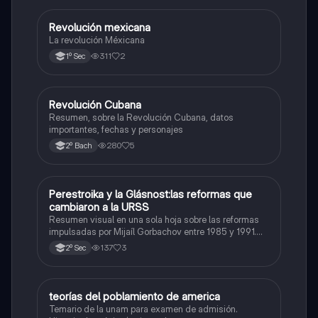
Revolución mexicana
Historia
La revolución Méxicana
311
2
1º Sec
Revolución Cubana
Historia
Resumen, sobre la Revolución Cubana, datos
importantes, fechas y personajes
280
5
2º Bach
Perestroika y la Glásnost:las reformas que
Historia
cambiaron a la URSS
Resumen visual en una sola hoja sobre las reformas
impulsadas por Mijaíl Gorbachov entre 1985 y 1991.
Incluye los objetivos, características y consecuencias
137
3
2º Sec
de la Perestroika (reforma económica) y la Glásnost
(apertura política).
teorías del poblamiento de america
Historia
Temario de la unam para examen de admisión.