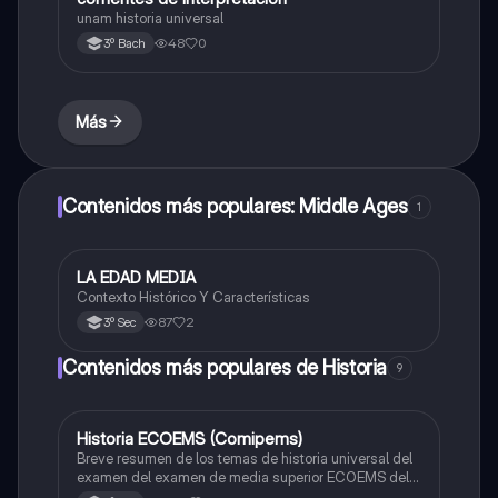
unam historia universal
48
0
3º Bach
Más
Contenidos más populares: Middle Ages
1
LA EDAD MEDIA
Historia
Contexto Histórico Y Características
87
2
3º Sec
Contenidos más populares de Historia
9
Historia ECOEMS (Comipems)
Historia
Breve resumen de los temas de historia universal del
examen del examen de media superior ECOEMS del
valle de México