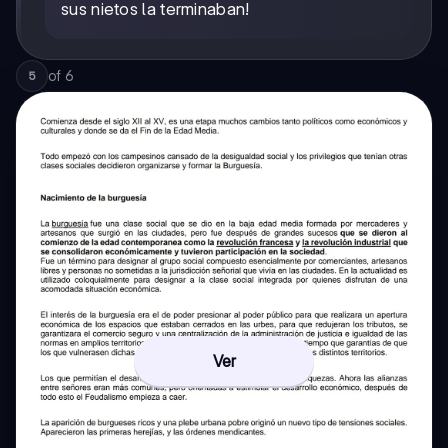
sus nietos la terminaban!
of
6
5
Ver