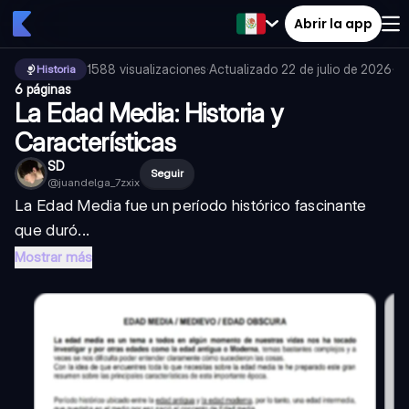
Abrir la app
1588
visualizaciones
·
Actualizado
22 de julio de 2026
·
Historia
6 páginas
La Edad Media: Historia y
Características
SD
Seguir
@
juandelga_7zxix
La Edad Media fue un período histórico fascinante
que duró...
Mostrar más