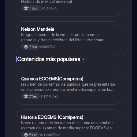
Historia de méxico/ universal
270
5
1º Bach
Nelson Mandela
Historia
Biografía acerca de la vida, estudios, premios
ganados y frases célebres del líder sudafricano
Nelson Mandela.
653
21
1º Sec
Contenidos más populares
9
Quimica ECOEMS(Comipems)
Química
resumen de los temas de quimica que se presentarán
en el próximo examen de nivel media superior en la
zona metropolitana de el valle de México
1,117
48
3º Sec
Historia ECOEMS (Comipems)
Historia
Breve resumen de los temas de historia universal del
examen del examen de media superior ECOEMS del
valle de México
1,245
39
3º Sec