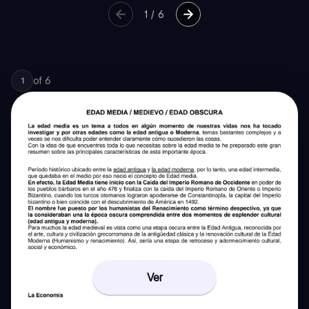
1
/
6
of
6
1
Ver