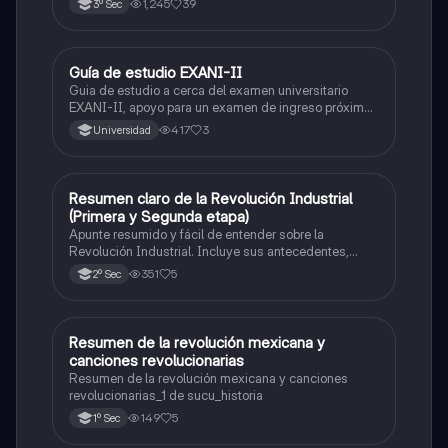
1,245
39
3º Sec
Guía de estudio EXANI-II
Historia
Guia de estudio a cerca del examen universitario
EXANI-II, apoyo para un examen de ingreso próximo
2026.
417
3
Universidad
Resumen claro de la Revolución Industrial
Historia
(Primera y Segunda etapa)
Apunte resumido y fácil de entender sobre la
Revolución Industrial. Incluye sus antecedentes,
inventos clave, y las diferencias entre la Primera y la
351
5
2º Sec
Segunda Revolución Industrial. Ideal para estudiar
antes de un examen de historia.
Resumen de la revolución mexicana y
Historia
canciones revolucionarias
Resumen de la revolución mexicana y canciones
revolucionarias_1 de sucu_historia
149
5
1º Sec