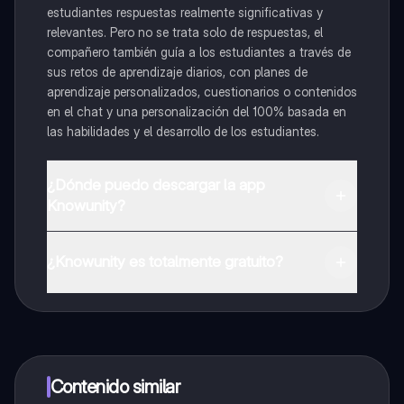
estudiantes respuestas realmente significativas y
relevantes. Pero no se trata solo de respuestas, el
compañero también guía a los estudiantes a través de
sus retos de aprendizaje diarios, con planes de
aprendizaje personalizados, cuestionarios o contenidos
en el chat y una personalización del 100% basada en
las habilidades y el desarrollo de los estudiantes.
¿Dónde puedo descargar la app
Knowunity?
Puedes descargar la app en Google Play Store y Apple
App Store.
¿Knowunity es totalmente gratuito?
¡Sí lo es! Tienes acceso totalmente gratuito a todo el
contenido de la app, puedes chatear con otros
alumnos y recibir ayuda inmeditamente. Puedes ganar
dinero utilizando la aplicación, que te permitirá acceder
a determinadas funciones.
Contenido similar