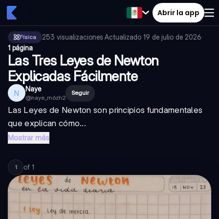
Abrir la app
253
visualizaciones
·
Actualizado
19 de julio de 2026
·
Física
1 página
Las Tres Leyes de Newton
Explicadas Fácilmente
Naye
N
Seguir
@
naye_m6zh2
Las Leyes de Newton son principios fundamentales
que explican cómo...
Mostrar más
of
1
1