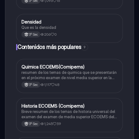
1,093
15
3º Sec
Densidad
Matemáticas
Que es la densidad
206
0
3º Sec
Contenidos más populares
9
Quimica ECOEMS(Comipems)
Química
resumen de los temas de quimica que se presentarán
en el próximo examen de nivel media superior en la
zona metropolitana de el valle de México
1,117
48
3º Sec
Historia ECOEMS (Comipems)
Historia
Breve resumen de los temas de historia universal del
examen del examen de media superior ECOEMS del
valle de México
1,245
39
3º Sec