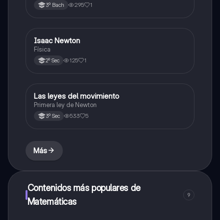
295
1
3º Bach
Isaac Newton
Física
Física
125
1
2º Sec
Las leyes del movimiento
Física
Primera ley de Newton
533
5
3º Sec
Más
Contenidos más populares de
9
Matemáticas