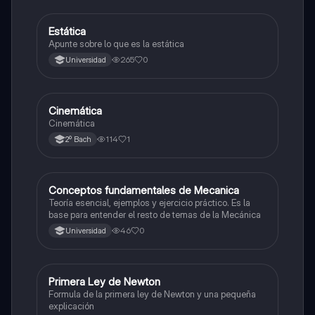
Estática
Física
Apunte sobre lo que es la estática
265
0
Universidad
Cinemática
Física
Cinemática
114
1
2º Bach
Conceptos fundamentales de Mecanica
Física
Teoría esencial, ejemplos y ejercicio práctico. Es la
base para entender el resto de temas de la Mecánica
46
0
Universidad
Primera Ley de Newton
Física
Formula de la primera ley de Newton y una pequeña
explicación