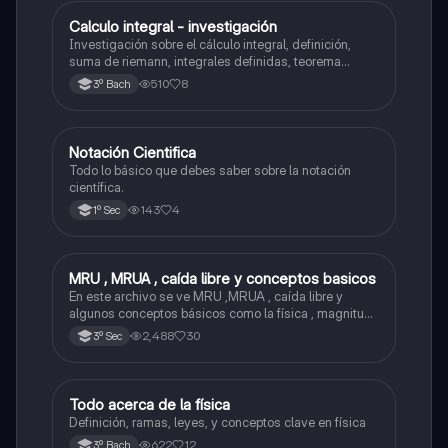
Calculo integral - investigación
Matemáticas
Investigación sobre el cálculo integral, definición,
suma de riemann, integrales definidas, teorema
fundamental del cálculo, antiderivadas, integrales
510
8
3º Bach
indefinidas y ejemplos.
Notación Cientifica
Matemáticas
Todo lo básico que debes saber sobre la notación
científica.
143
4
1º Sec
MRU , MRUA , caída libre y conceptos basicos
Física
En este archivo se ve MRU ,MRUA , caída libre y
algunos conceptos básicos como la física , magnitud ,
fenómenos físico , etc...
2,488
30
3º Sec
Todo acerca de la física
Física
Definición, ramas, leyes, y conceptos clave en física
622
12
3º Bach