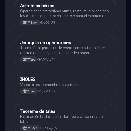
Aritmética básica
Matemáticas
Operaciones aritméticas suma, resta, multiplicación y
ley de signos, para bachillerato o para el examen de
admisión a la universidad
695
8
1º Bach
Jerarquía de operaciones
Matemáticas
Te enseña la jerarquía de operaciones y también te
ecplica que son y como las puedes hacer
1,145
17
1º Sec
INGLES
Inglés
Verbo to-be, pronombres y ejemplos
1,295
34
2º Sec
Teorema de tales
Matemáticas
Explicación fácil de entender, sobre el teorema de
lates
903
16
1º Bach