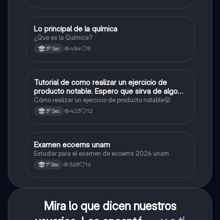
Lo principal de la química
Química
¿Que es la Química?
484
8
3º Sec
Tutorial de como realizar un ejercicio de
Matemáticas
producto notable. Espero que sirva de algo💕
😜
Cómo realizar un ejercicio de producto notable😜
423
12
3º Sec
Examen ecoems unam
Español
Estudiar para el examen de ecoems 2026 unam
368
16
1º Sec
Mira lo que dicen nuestros