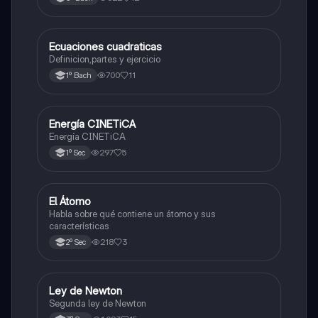
Ecuaciones cuadraticas
Física
Definicion,partes y ejercicio
700
11
1º Bach
Energía CINETiCA
Física
Energía CINETiCA
297
5
1º Sec
El Átomo
Física
Habla sobre qué contiene un átomo y sus
características
218
3
2º Sec
Ley de Newton
Física
Segunda ley de Newton