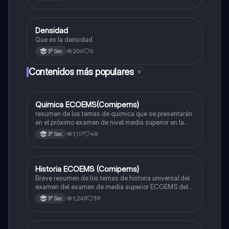
Densidad
Matemáticas
Que es la densidad
206
0
3º Sec
Contenidos más populares
9
Quimica ECOEMS(Comipems)
Química
resumen de los temas de quimica que se presentarán
en el próximo examen de nivel media superior en la
zona metropolitana de el valle de México
1,117
48
3º Sec
Historia ECOEMS (Comipems)
Historia
Breve resumen de los temas de historia universal del
examen del examen de media superior ECOEMS del
valle de México
1,245
39
3º Sec