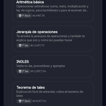
Aritmética básica
Matemáticas
Operaciones aritméticas suma, resta, multiplicación y
ley de signos, para bachillerato o para el examen de
admisión a la universidad
695
8
1º Bach
Jerarquía de operaciones
Matemáticas
Te enseña la jerarquía de operaciones y también te
ecplica que son y como las puedes hacer
1,145
17
1º Sec
INGLES
Inglés
Verbo to-be, pronombres y ejemplos
1,295
34
2º Sec
Teorema de tales
Matemáticas
Explicación fácil de entender, sobre el teorema de
lates
903
16
1º Bach