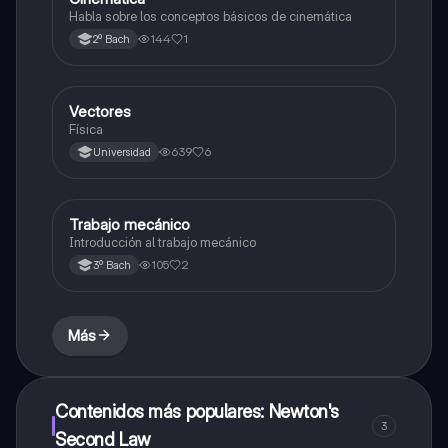
Habla sobre los conceptos básicos de cinemática
144
1
2º Bach
Vectores
Física
Física
639
6
Universidad
Trabajo mecánico
Física
Introducción al trabajo mecánico
105
2
3º Bach
Más
Contenidos más populares: Newton's
3
Second Law