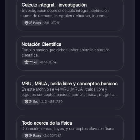
Calculo integral - investigación
Matemáticas
Investigación sobre el cálculo integral, definición,
suma de riemann, integrales definidas, teorema
fundamental del cálculo, antiderivadas, integrales
510
8
3º Bach
indefinidas y ejemplos.
Notación Cientifica
Matemáticas
Todo lo básico que debes saber sobre la notación
científica.
143
4
1º Sec
MRU , MRUA , caída libre y conceptos basicos
Física
En este archivo se ve MRU ,MRUA , caída libre y
algunos conceptos básicos como la física , magnitud ,
fenómenos físico , etc...
2,488
30
3º Sec
Todo acerca de la física
Física
Definición, ramas, leyes, y conceptos clave en física
622
12
3º Bach