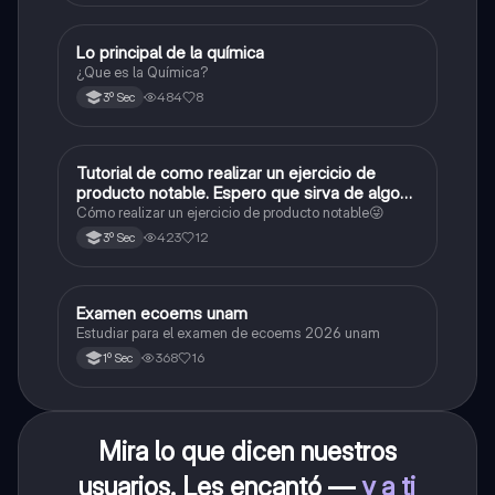
Lo principal de la química
Química
¿Que es la Química?
484
8
3º Sec
Tutorial de como realizar un ejercicio de
Matemáticas
producto notable. Espero que sirva de algo💕
😜
Cómo realizar un ejercicio de producto notable😜
423
12
3º Sec
Examen ecoems unam
Español
Estudiar para el examen de ecoems 2026 unam
368
16
1º Sec
Mira lo que dicen nuestros
usuarios. Les encantó —
y a ti