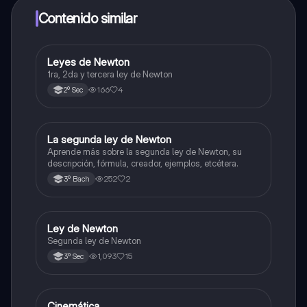
a determinadas funciones.
Contenido similar
Leyes de Newton
Física
1ra, 2da y tercera ley de Newton
166
4
2º Sec
La segunda ley de Newton
Física
Aprende más sobre la segunda ley de Newton, su
descripción, fórmula, creador, ejemplos, etcétera.
252
2
3º Bach
Ley de Newton
Física
Segunda ley de Newton
1,093
15
3º Sec
Cinemática
Física