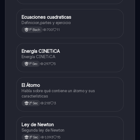
Ecuaciones cuadraticas
Física
Definicion,partes y ejercicio
700
11
1º Bach
Energía CINETiCA
Física
Energía CINETiCA
297
5
1º Sec
El Átomo
Física
Habla sobre qué contiene un átomo y sus
características
218
3
2º Sec
Ley de Newton
Física
Segunda ley de Newton
1,093
15
3º Sec