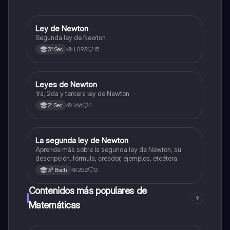
Ley de Newton
Física
Segunda ley de Newton
1,093
15
3º Sec
Leyes de Newton
Física
1ra, 2da y tercera ley de Newton
166
4
2º Sec
La segunda ley de Newton
Física
Aprende más sobre la segunda ley de Newton, su
descripción, fórmula, creador, ejemplos, etcétera.
252
2
3º Bach
Contenidos más populares de
9
Matemáticas