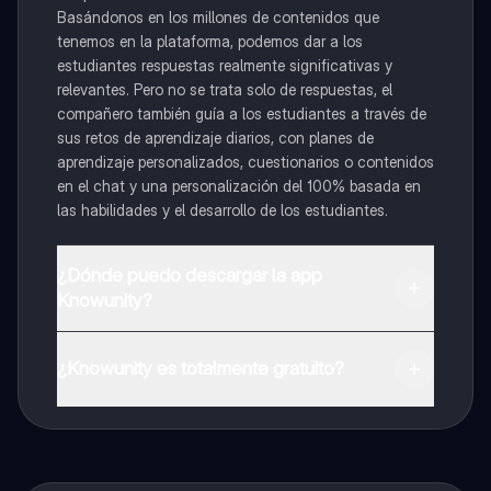
Basándonos en los millones de contenidos que
tenemos en la plataforma, podemos dar a los
estudiantes respuestas realmente significativas y
relevantes. Pero no se trata solo de respuestas, el
compañero también guía a los estudiantes a través de
sus retos de aprendizaje diarios, con planes de
aprendizaje personalizados, cuestionarios o contenidos
en el chat y una personalización del 100% basada en
las habilidades y el desarrollo de los estudiantes.
¿Dónde puedo descargar la app
Knowunity?
Puedes descargar la app en Google Play Store y Apple
App Store.
¿Knowunity es totalmente gratuito?
¡Sí lo es! Tienes acceso totalmente gratuito a todo el
contenido de la app, puedes chatear con otros
alumnos y recibir ayuda inmeditamente. Puedes ganar
dinero utilizando la aplicación, que te permitirá acceder