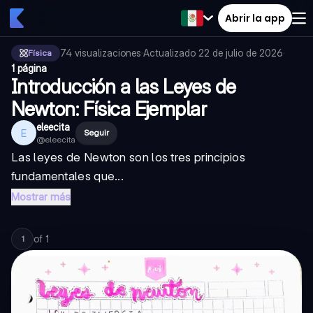
Abrir la app
74
visualizaciones
·
Actualizado
22 de julio de 2026
·
Física
1 página
Introducción a las Leyes de
Newton: Física Ejemplar
eleecita
E
Seguir
@
eleecita
Las leyes de Newton son los tres principios
fundamentales que...
Mostrar más
of
1
1