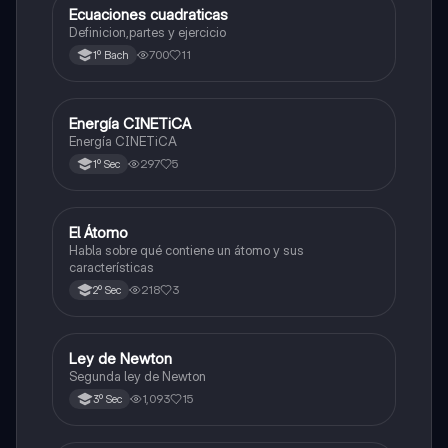
Ecuaciones cuadraticas
Física
Definicion,partes y ejercicio
700
11
1º Bach
Energía CINETiCA
Física
Energía CINETiCA
297
5
1º Sec
El Átomo
Física
Habla sobre qué contiene un átomo y sus
características
218
3
2º Sec
Ley de Newton
Física
Segunda ley de Newton
1,093
15
3º Sec