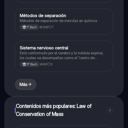
Métodos de separación
Química
Métodos de separación de mezclas en química
305
7
1º Bach
Sistema nervioso central
Química
Está conformado por el cerebro y la médula espinal,
los cuales se desempeñan como el "centro de
procesamiento" principal para todo el sistema
80
0
3º Bach
nervioso y controlan todas las funciones del cuerpo.
Más
Contenidos más populares: Law of
3
Conservation of Mass