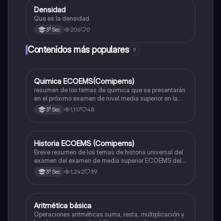
Densidad
Matemáticas
Que es la densidad
206
0
3º Sec
Contenidos más populares
9
Quimica ECOEMS(Comipems)
Química
resumen de los temas de quimica que se presentarán
en el próximo examen de nivel media superior en la
zona metropolitana de el valle de México
1,117
48
3º Sec
Historia ECOEMS (Comipems)
Historia
Breve resumen de los temas de historia universal del
examen del examen de media superior ECOEMS del
valle de México
1,242
39
3º Sec
Aritmética básica
Matemáticas
Operaciones aritméticas suma, resta, multiplicación y