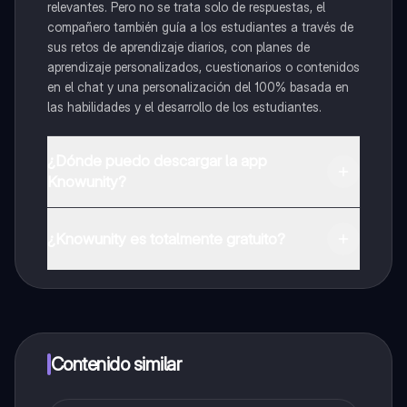
relevantes. Pero no se trata solo de respuestas, el
compañero también guía a los estudiantes a través de
sus retos de aprendizaje diarios, con planes de
aprendizaje personalizados, cuestionarios o contenidos
en el chat y una personalización del 100% basada en
las habilidades y el desarrollo de los estudiantes.
¿Dónde puedo descargar la app
Knowunity?
Puedes descargar la app en Google Play Store y Apple
App Store.
¿Knowunity es totalmente gratuito?
¡Sí lo es! Tienes acceso totalmente gratuito a todo el
contenido de la app, puedes chatear con otros
alumnos y recibir ayuda inmeditamente. Puedes ganar
dinero utilizando la aplicación, que te permitirá acceder
a determinadas funciones.
Contenido similar