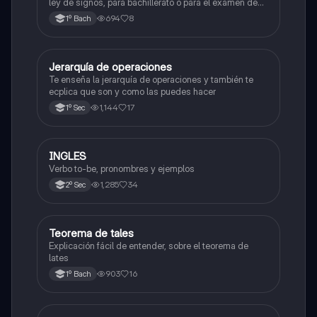
ley de signos, para bachillerato o para el examen de
admisión a la universidad
694
8
1º Bach
Jerarquía de operaciones
Matemáticas
Te enseña la jerarquía de operaciones y también te
ecplica que son y como las puedes hacer
1,144
17
1º Sec
INGLES
Inglés
Verbo to-be, pronombres y ejemplos
1,285
34
2º Sec
Teorema de tales
Matemáticas
Explicación fácil de entender, sobre el teorema de
lates
903
16
1º Bach