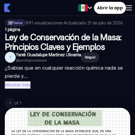
Abrir la app
891
visualizaciones
·
Actualizado
21 de julio de 2026
·
Física
1 página
Ley de Conservación de la Masa:
Principios Claves y Ejemplos
Yareli Guadalupe Martinez Ulivarria
Y
Seguir
@
yareliguadalupe
¿Sabías que en cualquier reacción química nada se
pierde y...
Mostrar más
of
1
1