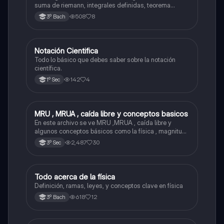
suma de riemann, integrales definidas, teorema
fundamental del cálculo, antiderivadas, integrales
508
8
3º Bach
indefinidas y ejemplos.
Notación Cientifica
Matemáticas
Todo lo básico que debes saber sobre la notación
científica.
142
4
1º Sec
MRU , MRUA , caída libre y conceptos basicos
Física
En este archivo se ve MRU ,MRUA , caída libre y
algunos conceptos básicos como la física , magnitud ,
fenómenos físico , etc...
2,487
30
3º Sec
Todo acerca de la física
Física
Definición, ramas, leyes, y conceptos clave en física
618
12
3º Bach