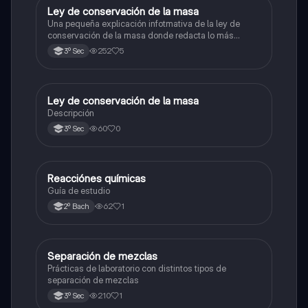
Ley de conservación de la masa
Química
Una pequeña explicación infotmativa de la ley de
conservación de la masa donde redacta lo más
relevante
252
5
3º Sec
Ley de conservación de la masa
Química
Descripción
60
0
3º Sec
Reacciónes químicas
Física
Guía de estudio
62
1
2º Bach
Separación de mezclas
Química
Prácticas de laboratorio con distintos tipos de
separación de mezclas
210
1
3º Sec