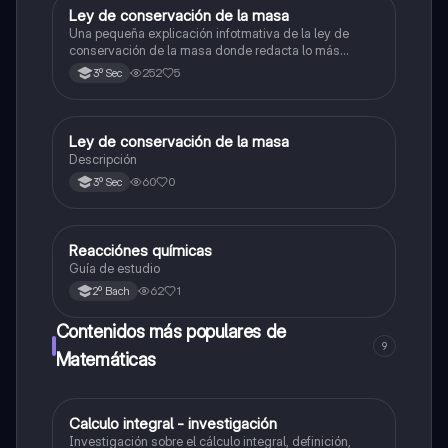
Ley de conservación de la masa
Química
Una pequeña explicación infotmativa de la ley de
conservación de la masa donde redacta lo más
relevante
252
5
3º Sec
Ley de conservación de la masa
Química
Descripción
60
0
3º Sec
Reacciónes químicas
Física
Guía de estudio
62
1
2º Bach
Contenidos más populares de
9
Matemáticas
Calculo integral - investigación
Matemáticas
Investigación sobre el cálculo integral, definición,