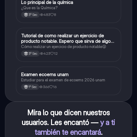
Lo principal de la química
Química
¿Que es la Química?
483
8
3º Sec
Tutorial de como realizar un ejercicio de
Matemáticas
producto notable. Espero que sirva de algo💕
😜
Cómo realizar un ejercicio de producto notable😜
423
12
3º Sec
Examen ecoems unam
Español
Estudiar para el examen de ecoems 2026 unam
366
16
1º Sec
Mira lo que dicen nuestros
usuarios. Les encantó —
y a ti
también te encantará
.