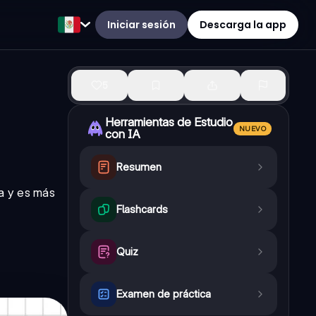
Iniciar sesión
Descarga la app
5
Herramientas de Estudio
NUEVO
con IA
Resumen
a y es más
Flashcards
Quiz
Examen de práctica