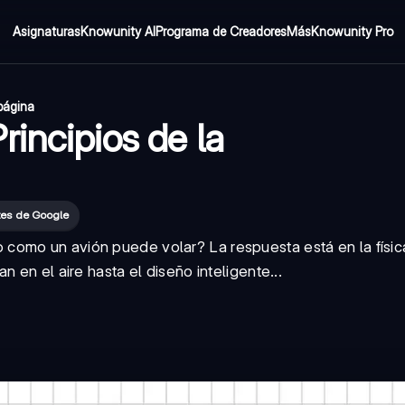
Asignaturas
Knowunity AI
Programa de Creadores
Más
Knowunity Pro
página
incipios de la
tes de Google
como un avión puede volar? La respuesta está en la físic
 en el aire hasta el diseño inteligente...