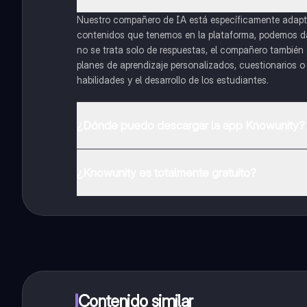
Nuestro compañero de IA está específicamente adapta
contenidos que tenemos en la plataforma, podemos dar 
no se trata solo de respuestas, el compañero también g
planes de aprendizaje personalizados, cuestionarios 
habilidades y el desarrollo de los estudiantes.
¿Dónde puedo descargar la app Knowunity?
Puedes descargar la app en Google Play Store y Apple
¿Knowunity es totalmente gratuito?
¡Sí lo es! Tienes acceso totalmente gratuito a todo e
inmeditamente. Puedes ganar dinero utilizando la apli
Contenido similar