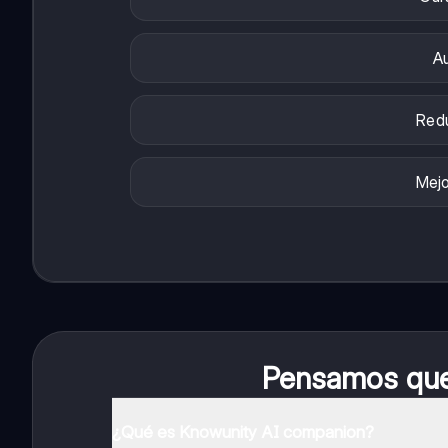
Au
Redu
Mejo
Pensamos que 
¿Qué es Knowunity AI companion?