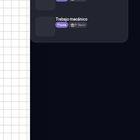
Trabajo mecánico
Física
3º Bach