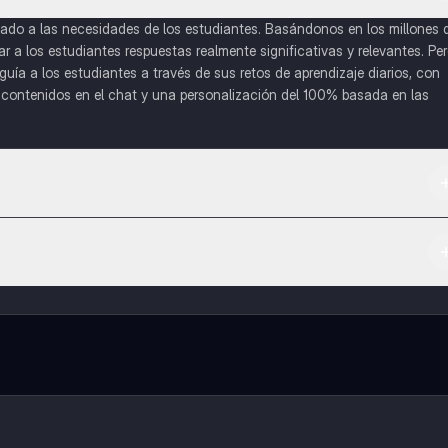
do a las necesidades de los estudiantes. Basándonos en los millones 
a los estudiantes respuestas realmente significativas y relevantes. Pe
uía a los estudiantes a través de sus retos de aprendizaje diarios, con
o contenidos en el chat y una personalización del 100% basada en las
 App Store.
l contenido de la app, puedes chatear con otros alumnos y recibir ayuda
cación, que te permitirá acceder a determinadas funciones.