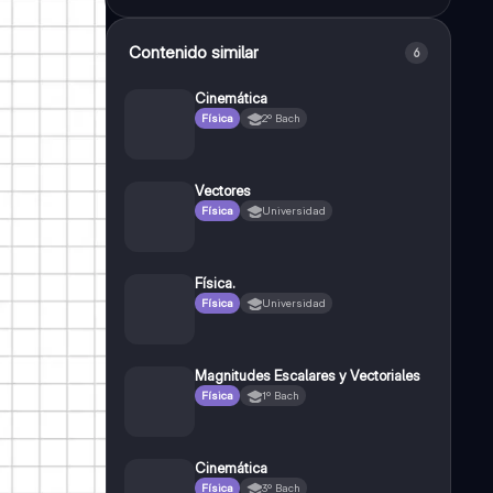
Contenido similar
6
Cinemática
Física
2º Bach
Vectores
Física
Universidad
Física.
Física
Universidad
Magnitudes Escalares y Vectoriales
Física
1º Bach
Cinemática
Física
3º Bach