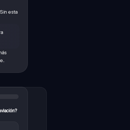
Sin esta
ra
más
e.
aviación?