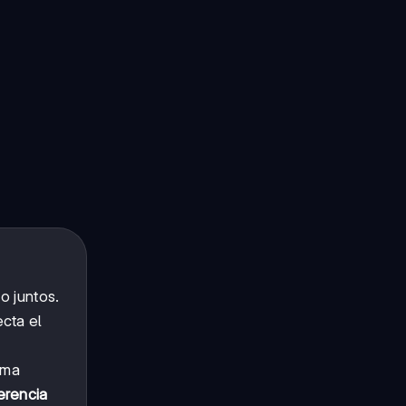
o juntos.
cta el
rma
erencia