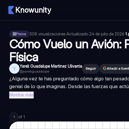
Knowunity
308
visualizaciones
·
Actualizado
24 de julio de 2026
·
1 
Física
Cómo Vuelo un Avión: Pr
Física
Yareli Guadalupe Martinez Ulivarria
Y
Seguir
Añadir a fuen
@
yareliguadalupe
¿Alguna vez te has preguntado cómo algo tan pesado 
genial de lo que imaginas. Desde las fuerzas que actúan
Mostrar más
of
1
1