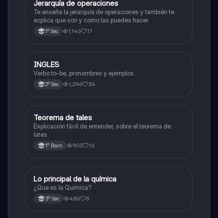
Jerarquía de operaciones
Matemáticas
Te enseña la jerarquía de operaciones y también te
ecplica que son y como las puedes hacer
1,146
17
1º Sec
INGLES
Inglés
Verbo to-be, pronombres y ejemplos
1,296
34
2º Sec
Teorema de tales
Matemáticas
Explicación fácil de entender, sobre el teorema de
lates
903
16
1º Bach
Lo principal de la química
Química
¿Que es la Química?
486
8
3º Sec