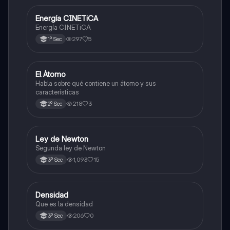
Energía CINETiCA
Física
Energía CINETiCA
297
5
1º Sec
El Átomo
Física
Habla sobre qué contiene un átomo y sus
características
218
3
2º Sec
Ley de Newton
Física
Segunda ley de Newton
1,093
15
3º Sec
Densidad
Matemáticas
Que es la densidad
206
0
3º Sec