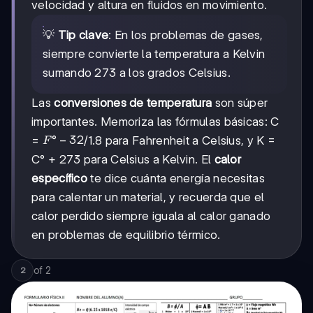
V_s
velocidad y altura en fluidos en movimiento.
💡
Tip clave
: En los problemas de gases,
siempre convierte la temperatura a Kelvin
sumando 273 a los grados Celsius.
Las
conversiones de temperatura
son súper
importantes. Memoriza las fórmulas básicas: C
F°
°
−
32
=
/1.8 para Fahrenheit a Celsius, y K =
F
-
C° + 273 para Celsius a Kelvin. El
calor
32
específico
te dice cuánta energía necesitas
para calentar un material, y recuerda que el
calor perdido siempre iguala al calor ganado
en problemas de equilibrio térmico.
of
2
2