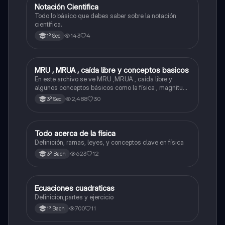
Notación Cientifica
Matemáticas
Todo lo básico que debes saber sobre la notación
científica.
143
4
1º Sec
MRU , MRUA , caída libre y conceptos basicos
Física
En este archivo se ve MRU ,MRUA , caída libre y
algunos conceptos básicos como la física , magnitud ,
fenómenos físico , etc...
2,488
30
3º Sec
Todo acerca de la física
Física
Definición, ramas, leyes, y conceptos clave en física
623
12
3º Bach
Ecuaciones cuadraticas
Física
Definicion,partes y ejercicio
700
11
1º Bach