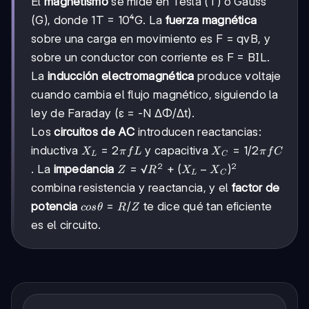
El
magnetismo
se mide en Tesla (T) o Gauss
(G), donde 1T = 10⁴G. La
fuerza magnética
sobre una carga en movimiento es F = qvB, y
sobre un conductor con corriente es F = BIL.
La
inducción electromagnética
produce voltaje
cuando cambia el flujo magnético, siguiendo la
ley de Faraday (ε = -N ΔΦ/Δt).
Los
circuitos de AC
introducen reactancias:
X_L
=
2
X_C =
=
1/2
inductiva
y capacitiva
X
π
f
L
X
π
f
C
L
C
=
1/2πfC
2
2
Z =
=
√
+
(
−
)
. La
impedancia
Z
R
X
X
L
C
2πfL
√R²
combina resistencia y reactancia, y el
factor de
+
cos
=
/
potencia
te dice qué tan eficiente
cos
θ
R
Z
(X_L-
θ =
X_C)²
es el circuito.
R/Z