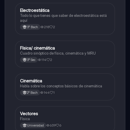
Electroestática
Física
Todo lo que tienes que saber de electroestática está
aquí
218
2
3º Bach
Física/ cinemática
Física
Cuadro sinóptico de física, cinemática y MRU
114
2
3º Sec
Cinemática
Física
Habla sobre los conceptos básicos de cinemática
144
1
2º Bach
Vectores
Física
Física
639
6
Universidad