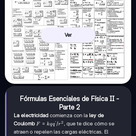
Ver
Fórmulas Esenciales de Física II -
Parte 2
La electricidad
comienza con la
ley de
′
2
F =
=
/
Coulomb
, que te dice cómo se
F
k
q
q
r
kqq'/r²
atraen o repelen las cargas eléctricas. El