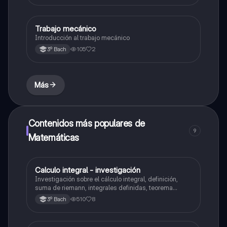
Trabajo mecánico
Física
Introducción al trabajo mecánico
105
2
3º Bach
Más
Contenidos más populares de
9
Matemáticas
Calculo integral - investigación
Matemáticas
Investigación sobre el cálculo integral, definición,
suma de riemann, integrales definidas, teorema
fundamental del cálculo, antiderivadas, integrales
510
8
3º Bach
indefinidas y ejemplos.