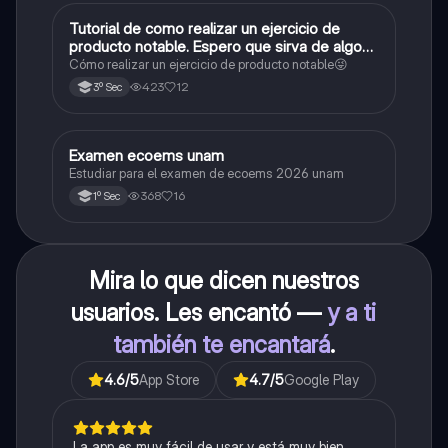
Tutorial de como realizar un ejercicio de
Matemáticas
producto notable. Espero que sirva de algo💕
😜
Cómo realizar un ejercicio de producto notable😜
423
12
3º Sec
Examen ecoems unam
Español
Estudiar para el examen de ecoems 2026 unam
368
16
1º Sec
Mira lo que dicen nuestros
usuarios. Les encantó —
y a ti
también te encantará
.
4.6
/5
App Store
4.7
/5
Google Play
La app es muy fácil de usar y está muy bien