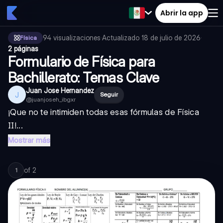
Abrir la app
94
visualizaciones
·
Actualizado
18 de julio de 2026
·
Física
2 páginas
Formulario de Física para
Bachillerato: Temas Clave
Juan Jose Hernandez
J
Seguir
@
juanjoseh_ibgxr
¡Que no te intimiden todas esas fórmulas de Física
II!...
Mostrar más
of
2
1