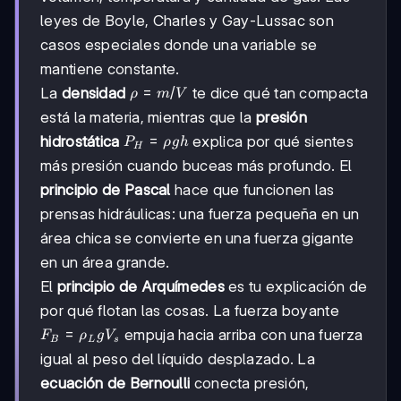
leyes de Boyle, Charles y Gay-Lussac son
casos especiales donde una variable se
mantiene constante.
ρ =
=
/
La
densidad
te dice qué tan compacta
ρ
m
V
m/V
está la materia, mientras que la
presión
P_H
=
hidrostática
explica por qué sientes
P
ρ
g
h
H
=
más presión cuando buceas más profundo. El
ρgh
principio de Pascal
hace que funcionen las
prensas hidráulicas: una fuerza pequeña en un
área chica se convierte en una fuerza gigante
en un área grande.
El
principio de Arquímedes
es tu explicación de
por qué flotan las cosas. La fuerza boyante
F_B
=
empuja hacia arriba con una fuerza
F
ρ
g
V
B
L
s
=
igual al peso del líquido desplazado. La
ρ_L
ecuación de Bernoulli
conecta presión,
g