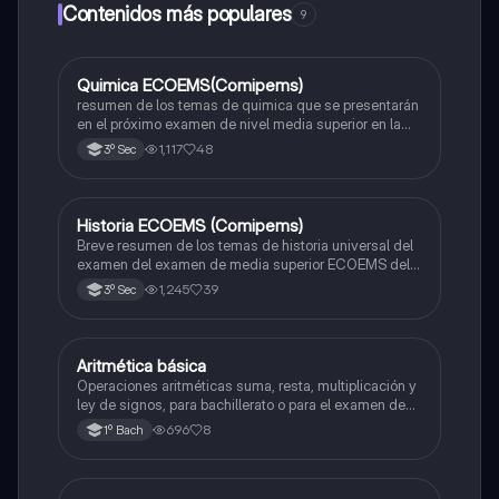
Contenidos más populares
9
Quimica ECOEMS(Comipems)
Química
resumen de los temas de quimica que se presentarán
en el próximo examen de nivel media superior en la
zona metropolitana de el valle de México
1,117
48
3º Sec
Historia ECOEMS (Comipems)
Historia
Breve resumen de los temas de historia universal del
examen del examen de media superior ECOEMS del
valle de México
1,245
39
3º Sec
Aritmética básica
Matemáticas
Operaciones aritméticas suma, resta, multiplicación y
ley de signos, para bachillerato o para el examen de
admisión a la universidad
696
8
1º Bach