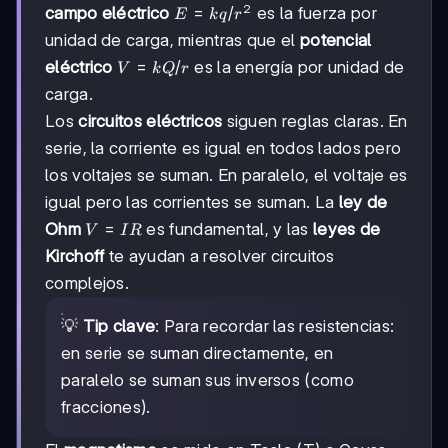
2
E =
=
/
campo eléctrico
es la fuerza por
E
k
q
r
kq/r²
unidad de carga, mientras que el
potencial
V =
=
/
eléctrico
es la energía por unidad de
V
k
Q
r
kQ/r
carga.
Los
circuitos eléctricos
siguen reglas claras. En
serie, la corriente es igual en todos lados pero
los voltajes se suman. En paralelo, el voltaje es
igual pero las corrientes se suman. La
ley de
V
=
Ohm
es fundamental, y las
leyes de
V
I
R
=
Kirchoff
te ayudan a resolver circuitos
IR
complejos.
💡
Tip clave
: Para recordar las resistencias:
en serie se suman directamente, en
paralelo se suman sus inversos (como
fracciones).