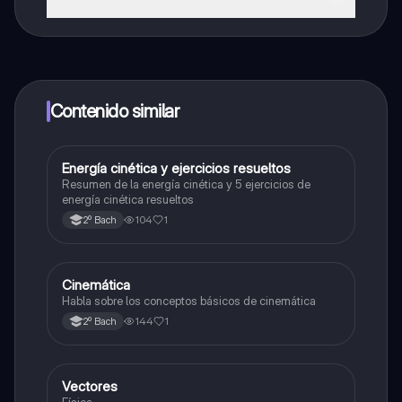
¡Sí lo es! Tienes acceso totalmente gratuito a todo el
contenido de la app, puedes chatear con otros
alumnos y recibir ayuda inmeditamente. Puedes ganar
dinero utilizando la aplicación, que te permitirá acceder
a determinadas funciones.
Contenido similar
Energía cinética y ejercicios resueltos
Física
Resumen de la energía cinética y 5 ejercicios de
energía cinética resueltos
104
1
2º Bach
Cinemática
Física
Habla sobre los conceptos básicos de cinemática
144
1
2º Bach
Vectores
Física
Física