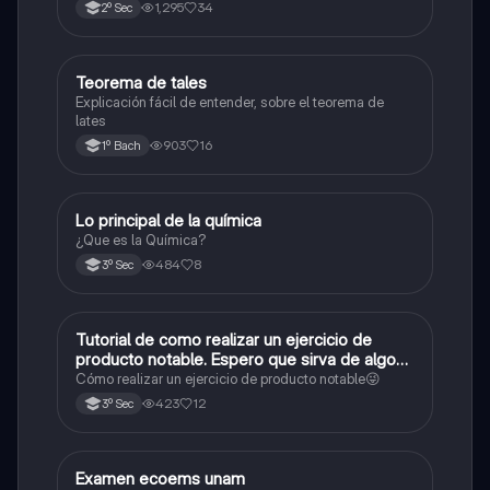
1,295
34
2º Sec
Teorema de tales
Matemáticas
Explicación fácil de entender, sobre el teorema de
lates
903
16
1º Bach
Lo principal de la química
Química
¿Que es la Química?
484
8
3º Sec
Tutorial de como realizar un ejercicio de
Matemáticas
producto notable. Espero que sirva de algo💕
😜
Cómo realizar un ejercicio de producto notable😜
423
12
3º Sec
Examen ecoems unam
Español