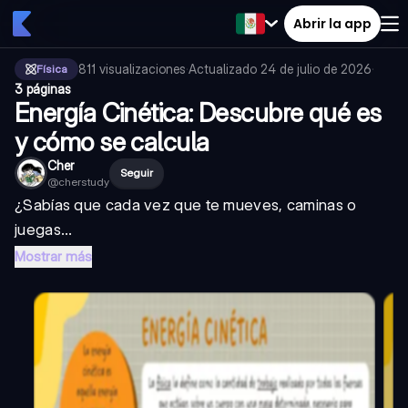
Abrir la app
811
visualizaciones
·
Actualizado
24 de julio de 2026
·
Física
3 páginas
Energía Cinética: Descubre qué es
y cómo se calcula
Cher
Seguir
@
cherstudy
¿Sabías que cada vez que te mueves, caminas o
juegas...
Mostrar más