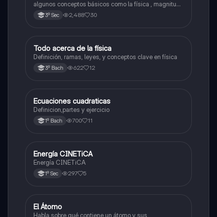
algunos conceptos básicos como la física , magnitud ,
fenómenos físico , etc...
2,488
30
3º Sec
Todo acerca de la física
Física
Definición, ramas, leyes, y conceptos clave en física
622
12
3º Bach
Ecuaciones cuadraticas
Física
Definicion,partes y ejercicio
700
11
1º Bach
Energía CINETiCA
Física
Energía CINETiCA
297
5
1º Sec
El Átomo
Física
Habla sobre qué contiene un átomo y sus