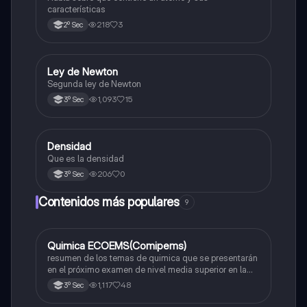
características
218
3
2º Sec
Ley de Newton
Física
Segunda ley de Newton
1,093
15
3º Sec
Densidad
Matemáticas
Que es la densidad
206
0
3º Sec
Contenidos más populares
9
Quimica ECOEMS(Comipems)
Química
resumen de los temas de quimica que se presentarán
en el próximo examen de nivel media superior en la
zona metropolitana de el valle de México
1,117
48
3º Sec