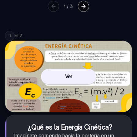
1
/
3
of
3
1
Ver
¿Qué es la Energía Cinética?
Imagínate corriendo hacia la portería en un