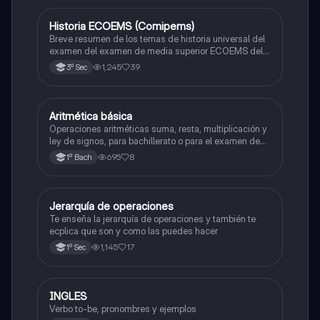
Historia ECOEMS (Comipems)
Historia
Breve resumen de los temas de historia universal del
examen del examen de media superior ECOEMS del
valle de México
1,245
39
3º Sec
Aritmética básica
Matemáticas
Operaciones aritméticas suma, resta, multiplicación y
ley de signos, para bachillerato o para el examen de
admisión a la universidad
695
8
1º Bach
Jerarquía de operaciones
Matemáticas
Te enseña la jerarquía de operaciones y también te
ecplica que son y como las puedes hacer
1,145
17
1º Sec
INGLES
Inglés
Verbo to-be, pronombres y ejemplos