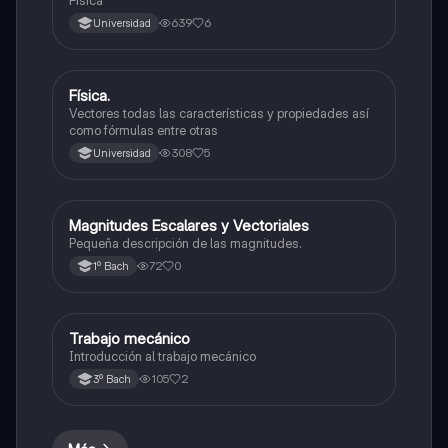
639
6
Universidad
Física.
Física
Vectores todas las características y propiedades así
como fórmulas entre otras
308
5
Universidad
Magnitudes Escalares y Vectoriales
Física
Pequeña descripción de las magnitudes.
72
0
1º Bach
Trabajo mecánico
Física
Introducción al trabajo mecánico
105
2
3º Bach