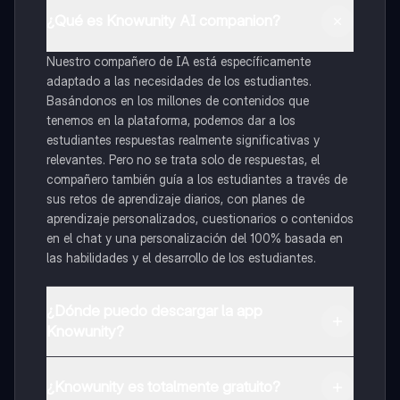
¿Qué es Knowunity AI companion?
Nuestro compañero de IA está específicamente
adaptado a las necesidades de los estudiantes.
Basándonos en los millones de contenidos que
tenemos en la plataforma, podemos dar a los
estudiantes respuestas realmente significativas y
relevantes. Pero no se trata solo de respuestas, el
compañero también guía a los estudiantes a través de
sus retos de aprendizaje diarios, con planes de
aprendizaje personalizados, cuestionarios o contenidos
en el chat y una personalización del 100% basada en
las habilidades y el desarrollo de los estudiantes.
¿Dónde puedo descargar la app
Knowunity?
Puedes descargar la app en Google Play Store y Apple
App Store.
¿Knowunity es totalmente gratuito?