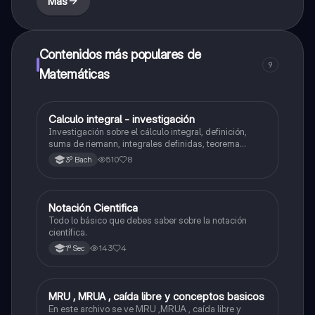
Más
Contenidos más populares de
9
Matemáticas
Calculo integral - investigación
Matemáticas
Investigación sobre el cálculo integral, definición,
suma de riemann, integrales definidas, teorema
fundamental del cálculo, antiderivadas, integrales
510
8
3º Bach
indefinidas y ejemplos.
Notación Cientifica
Matemáticas
Todo lo básico que debes saber sobre la notación
científica.
143
4
1º Sec
MRU , MRUA , caída libre y conceptos basicos
Física
En este archivo se ve MRU ,MRUA , caída libre y