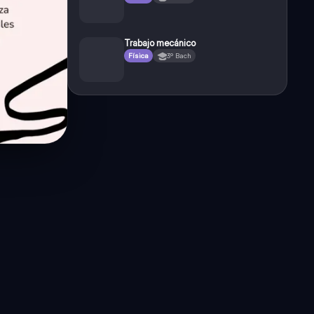
Trabajo mecánico
Física
3º Bach