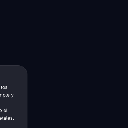
etos
imple y
 el
etales.