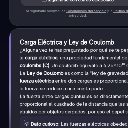
Al registrarte aceptas las
Condiciones del servicio
y la
Política 
privacidad
.
Carga Eléctrica y Ley de Coulomb
¿Alguna vez te has preguntado por qué se te peg
la
carga eléctrica
, una propiedad fundamental de 
coulombs (C)
. Un coulomb equivale a 6.25×10¹⁸ 
La
Ley de Coulomb
es como la "ley de gravedad"
fuerza eléctrica
entre dos cargas es proporcional a
la fuerza se reduce a una cuarta parte.
La fuerza entre cargas puntuales es directament
proporcional al cuadrado de la distancia que las 
atraídos por objetos cargados, por eso el papel 
💡
Dato curioso
: Las fuerzas eléctricas obedec