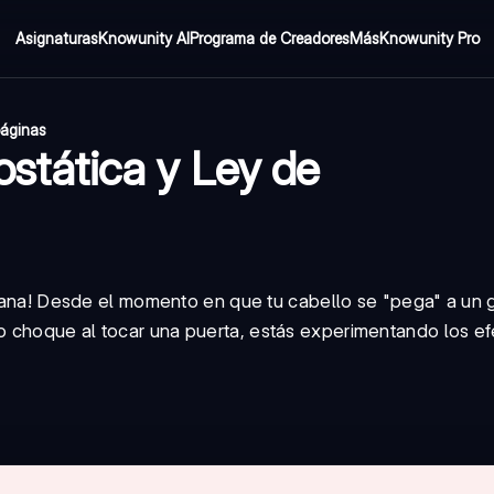
Asignaturas
Knowunity AI
Programa de Creadores
Más
Knowunity Pro
páginas
ostática y Ley de
idiana! Desde el momento en que tu cabello se "pega" a un 
 choque al tocar una puerta, estás experimentando los efe