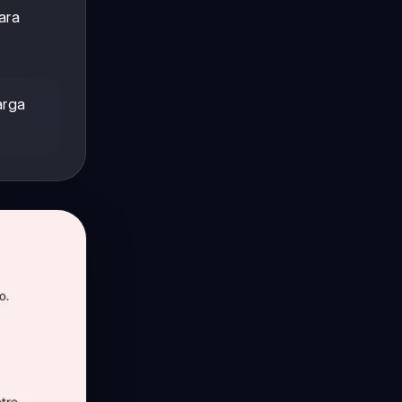
ara
arga