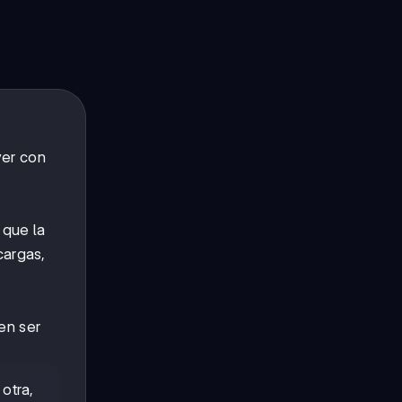
ver con
 que la
cargas,
en ser
otra,