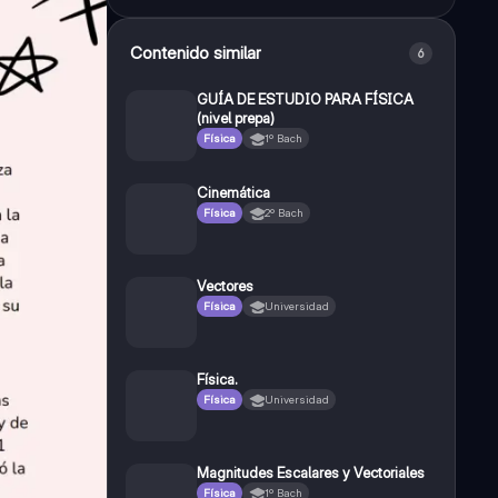
Contenido similar
6
GUÍA DE ESTUDIO PARA FÍSICA
(nivel prepa)
Física
1º Bach
Cinemática
Física
2º Bach
Vectores
Física
Universidad
Física.
Física
Universidad
Magnitudes Escalares y Vectoriales
Física
1º Bach