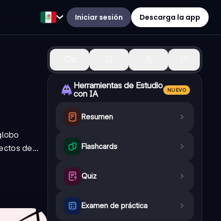
Iniciar sesión
Descarga la app
2
Herramientas de Estudio
NUEVO
con IA
Resumen
globo
Flashcards
ctos de...
Quiz
Examen de práctica