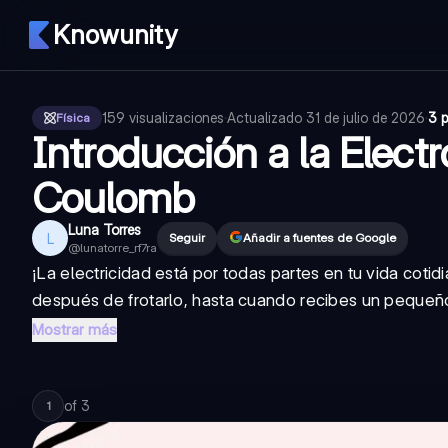
Knowunity
159
visualizaciones
·
Actualizado
31 de julio de 2026
·
3 
Física
Introducción a la Electr
Coulomb
Luna Torres
L
Seguir
Añadir a fuentes de Google
@
lunatorre_rf7ra
¡La electricidad está por todas partes en tu vida cot
después de frotarlo, hasta cuando recibes un pequeño
Mostrar más
of
3
1