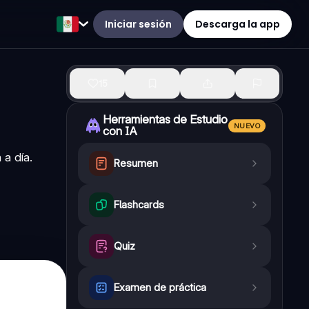
Iniciar sesión
Descarga la app
15
Herramientas de Estudio
NUEVO
con IA
 a día.
Resumen
Flashcards
Quiz
Examen de práctica