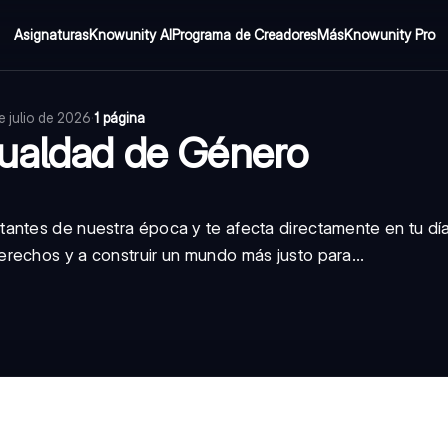
Asignaturas
Knowunity AI
Programa de Creadores
Más
Knowunity Pro
e julio de 2026
·
1 página
gualdad de Género
antes de nuestra época y te afecta directamente en tu día
rechos y a construir un mundo más justo para...