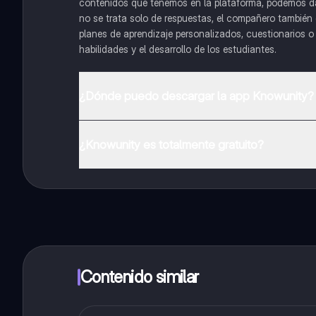
contenidos que tenemos en la plataforma, podemos dar 
no se trata solo de respuestas, el compañero también g
planes de aprendizaje personalizados, cuestionarios 
habilidades y el desarrollo de los estudiantes.
¿Dónde puedo descargar la app Knowunity?
Puedes descargar la app en Google Play Store y Apple
¿Knowunity es totalmente gratuito?
¡Sí lo es! Tienes acceso totalmente gratuito a todo e
inmeditamente. Puedes ganar dinero utilizando la apli
Contenido similar