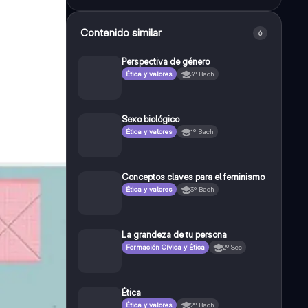
Contenido similar
6
Perspectiva de género
Ética y valores
3º Bach
Sexo biológico
Ética y valores
1º Bach
Conceptos claves para el feminismo
Ética y valores
3º Bach
La grandeza de tu persona
Formación Cívica y Ética
2º Sec
Ética
Ética y valores
2º Bach