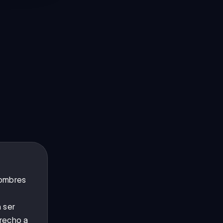
hombres
n ser
erecho a