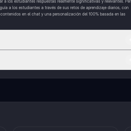
a los estudiantes respuestas realmente significativas y relevantes. Pe
uía a los estudiantes a través de sus retos de aprendizaje diarios, con
o contenidos en el chat y una personalización del 100% basada en las
 App Store.
l contenido de la app, puedes chatear con otros alumnos y recibir ayuda
cación, que te permitirá acceder a determinadas funciones.