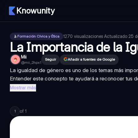
Knowunity
1270
visualizaciones
·
Actualizado
25 d
Formación Cívica y Ética
La Importancia de la I
Mii
Seguir
Añadir a fuentes de Google
@
mii_2hpx1
La igualdad de género es uno de los temas más import
Entender este concepto te ayudará a reconocer tus de
Mostrar más
of
1
1