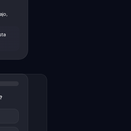
ajo,
sta
?