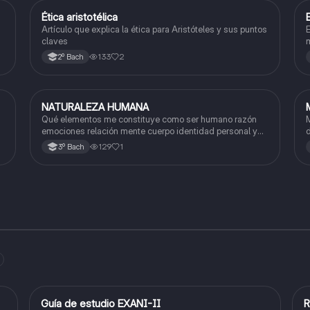
Ética aristotélica
Filosofía
Artículo que explica la ética para Aristóteles y sus puntos
E
claves
m
a
133
2
2º Bach
p
NATURALEZA HUMANA
Filosofía
Qué elementos me constituye como ser humano razón
M
emociones relación mente cuerpo identidad personal y
d
sociedad
i
129
1
3º Bach
Guía de estudio EXANI-II
R
Historia