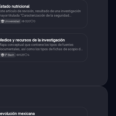
Estado nutricional
Metodología de la investigación
ste artículo de revisión, resultado de una investigación
ayor titulada “Caracterización de la seguridad
limentaria y nutricional en menores que cursan su
320
0
Universidad
rimera infancia”.
Medios y recursos de la investigación
Metodología de la investigación
apa conceptual que contiene los tipos de fuentes
ocumentales, así como los tipos de fichas de acopio de
nformación para investigaciones.
525
4
2º Bach
evolución mexicana
Historia