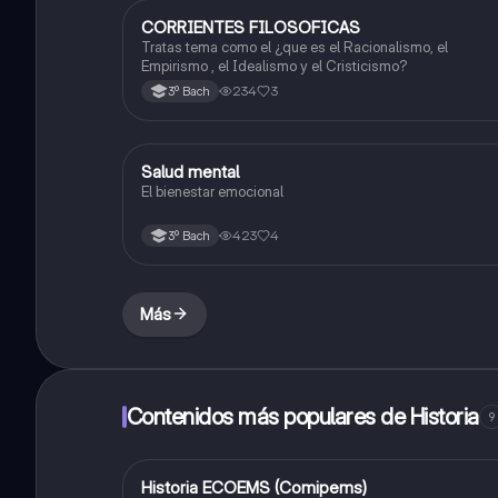
CORRIENTES FILOSOFICAS
Filosofía
Tratas tema como el ¿que es el Racionalismo, el
Empirismo , el Idealismo y el Cristicismo?
234
3
3º Bach
Salud mental
Ética
El bienestar emocional
423
4
3º Bach
Más
Contenidos más populares de Historia
9
Historia ECOEMS (Comipems)
Historia