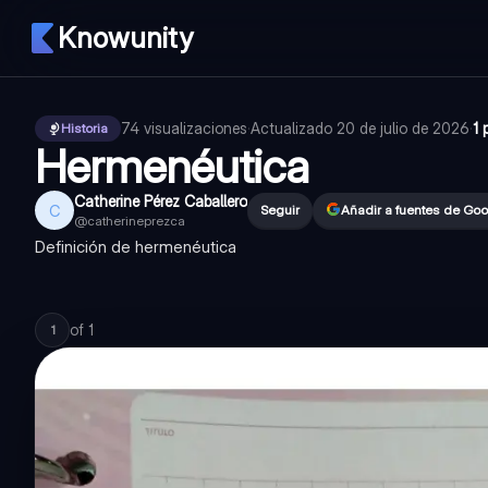
Knowunity
74
visualizaciones
·
Actualizado
20 de julio de 2026
·
1 
Historia
Hermenéutica
Catherine Pérez Caballero
C
Seguir
Añadir a fuentes de Go
@
catherineprezca
Definición de hermenéutica
of
1
1