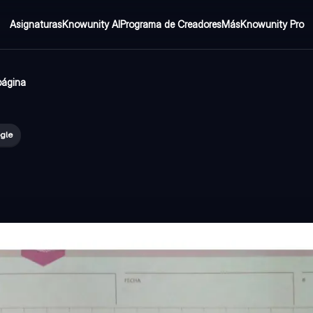
Asignaturas
Knowunity AI
Programa de Creadores
Más
Knowunity Pro
página
ogle