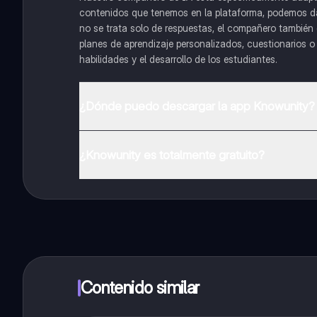
contenidos que tenemos en la plataforma, podemos dar 
no se trata solo de respuestas, el compañero también g
planes de aprendizaje personalizados, cuestionarios 
habilidades y el desarrollo de los estudiantes.
¿Dónde puedo descargar la app Knowunity?
Puedes descargar la app en Google Play Store y Apple
¿Knowunity es totalmente gratuito?
¡Sí lo es! Tienes acceso totalmente gratuito a todo e
inmeditamente. Puedes ganar dinero utilizando la apli
Contenido similar