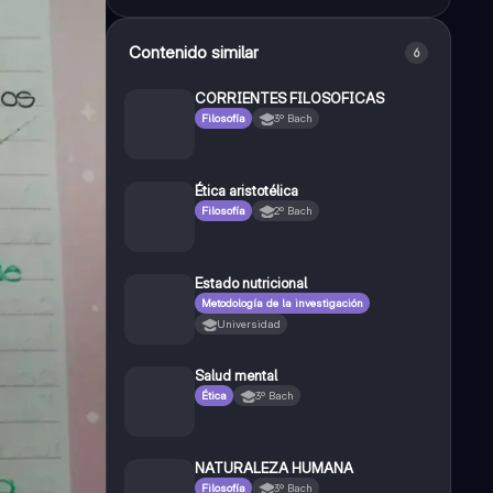
Contenido similar
6
CORRIENTES FILOSOFICAS
Filosofía
3º Bach
Ética aristotélica
Filosofía
2º Bach
Estado nutricional
Metodología de la investigación
Universidad
Salud mental
Ética
3º Bach
NATURALEZA HUMANA
Filosofía
3º Bach