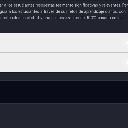
a los estudiantes respuestas realmente significativas y relevantes. Pe
uía a los estudiantes a través de sus retos de aprendizaje diarios, con
o contenidos en el chat y una personalización del 100% basada en las
 App Store.
l contenido de la app, puedes chatear con otros alumnos y recibir ayuda
cación, que te permitirá acceder a determinadas funciones.