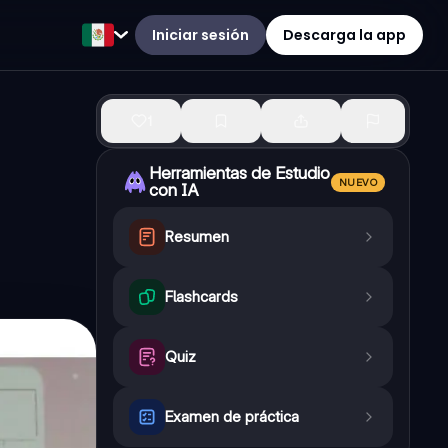
Iniciar sesión
Descarga la app
1
Herramientas de Estudio
NUEVO
con IA
Resumen
Flashcards
Quiz
Examen de práctica