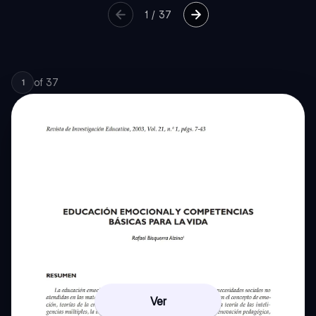
1
/
37
of
37
1
Ver