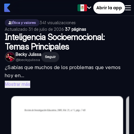
Abrir la app
341
visualizaciones
·
Ética y valores
Actualizado
31 de julio de 2026
·
37 páginas
Inteligencia Socioemocional:
Temas Principales
Becky Julissa
Seguir
@
beckyjulissa
¿Sabías que muchos de los problemas que vemos
hoy en...
Mostrar más