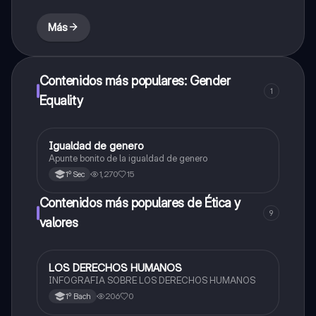
Más
Contenidos más populares: Gender
1
Equality
Igualdad de genero
Formación Cívica y Ética
Apunte bonito de la igualdad de genero
1,270
15
1º Sec
Contenidos más populares de Ética y
9
valores
LOS DERECHOS HUMANOS
Ética y valores
INFOGRAFIA SOBRE LOS DERECHOS HUMANOS
206
0
1º Bach