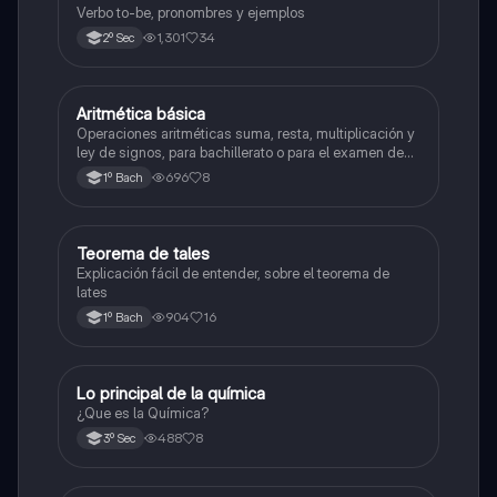
Verbo to-be, pronombres y ejemplos
1,301
34
2º Sec
Aritmética básica
Matemáticas
Operaciones aritméticas suma, resta, multiplicación y
ley de signos, para bachillerato o para el examen de
admisión a la universidad
696
8
1º Bach
Teorema de tales
Matemáticas
Explicación fácil de entender, sobre el teorema de
lates
904
16
1º Bach
Lo principal de la química
Química
¿Que es la Química?
488
8
3º Sec