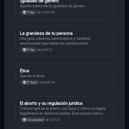
Igualdad de genero
Formación Cívica y Ética
Apunte bonito de la igualdad de genero
1,270
15
1º Sec
La grandeza de tu persona
Formación Cívica y Ética
Una guía sobre los sentimientos y cambios
emocionales que tienen los adolescentes
269
2
2º Sec
Ética
Ética y valores
Que es la ética
203
3
2º Bach
El aborto y su regulación jurídica
Ética y valores
Conoce qué es el aborto, sus tipos y cómo se regula
legalmente en distintos países. Este apunte claro y
resumido es ideal para tareas, exámenes o debates.
127
2
Universidad
¡Descárgalo y prepárate con información confiable!