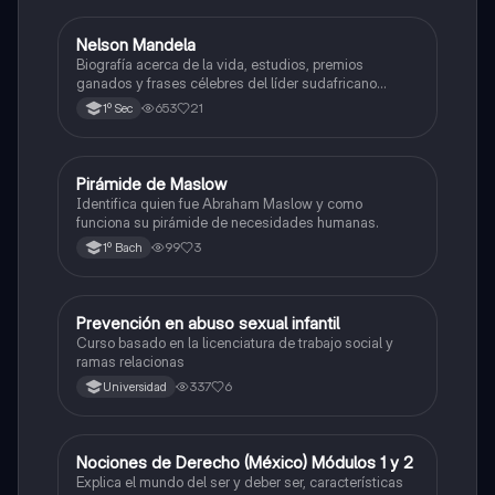
Nelson Mandela
Historia
Biografía acerca de la vida, estudios, premios
ganados y frases célebres del líder sudafricano
Nelson Mandela.
653
21
1º Sec
Pirámide de Maslow
Ética y valores
Identifica quien fue Abraham Maslow y como
funciona su pirámide de necesidades humanas.
99
3
1º Bach
Prevención en abuso sexual infantil
Ética y valores
Curso basado en la licenciatura de trabajo social y
ramas relacionas
337
6
Universidad
Nociones de Derecho (México) Módulos 1 y 2
Ética y valores
Explica el mundo del ser y deber ser, características