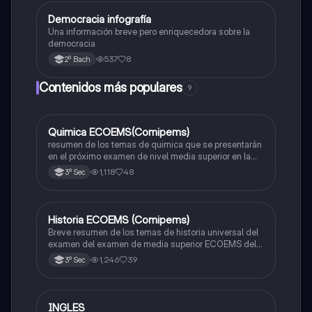
Democracia infografía
Ética y valores
Una información breve pero enriquecedora sobre la
democracia
537
8
2º Bach
Contenidos más populares
9
Quimica ECOEMS(Comipems)
Química
resumen de los temas de quimica que se presentarán
en el próximo examen de nivel media superior en la
zona metropolitana de el valle de México
1,118
48
3º Sec
Historia ECOEMS (Comipems)
Historia
Breve resumen de los temas de historia universal del
examen del examen de media superior ECOEMS del
valle de México
1,246
39
3º Sec
INGLES
Inglés