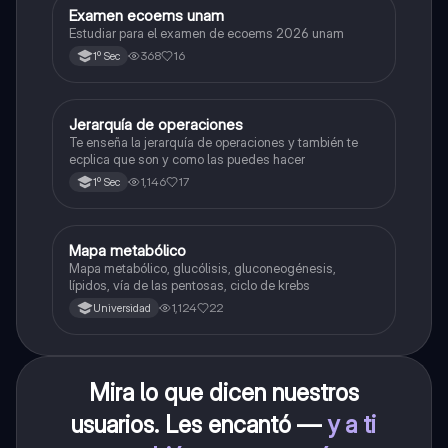
Examen ecoems unam
Español
Estudiar para el examen de ecoems 2026 unam
368
16
1º Sec
Jerarquía de operaciones
Matemáticas
Te enseña la jerarquía de operaciones y también te
ecplica que son y como las puedes hacer
1,146
17
1º Sec
Mapa metabólico
Biología
Mapa metabólico, glucólisis, gluconeogénesis,
lípidos, vía de las pentosas, ciclo de krebs
1,124
22
Universidad
Mira lo que dicen nuestros
usuarios. Les encantó —
y a ti