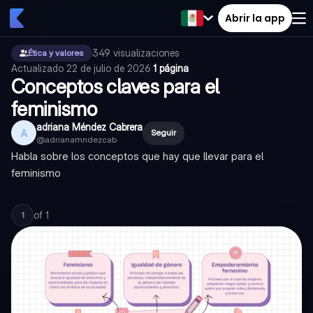
Abrir la app
349
visualizaciones
·
Ética y valores
Actualizado
22 de julio de 2026
·
1 página
Conceptos claves para el
feminismo
adriana Méndez Cabrera
A
Seguir
@
adrianamndezcab
Habla sobre los conceptos que hay que llevar para el
feminismo
of
1
1