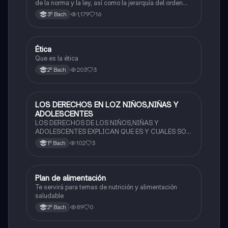
de la norma y la ley, así como la jerarquía del orden
jurídico mexicano. El concepto de derecho y su
1,179
16
3º Bach
clasificación, las fuentes del derecho y los factores de
cambio
Ética
Ética y valores
Que es la ética
203
3
2º Bach
LOS DERECHOS EN LOZ NIÑOS,NIÑAS Y
Ética y valores
ADOLESCENTES
LOS DERECHOS DE LOS NIÑOS,NIÑAS Y
ADOLESCENTES EXPLICAN QUE ES Y CUALES SON
SUS DERECHOS
102
3
1º Bach
Plan de alimentación
Ética y valores
Te servirá para temas de nutrición y alimentación
saludable
89
0
2º Bach