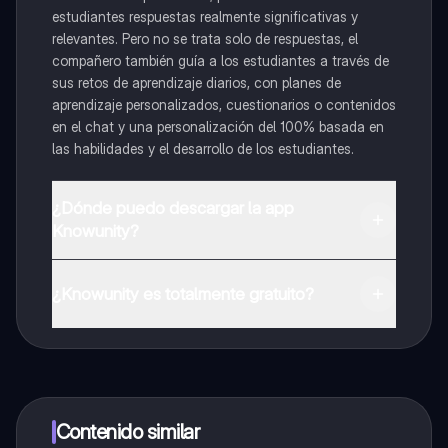
estudiantes respuestas realmente significativas y
relevantes. Pero no se trata solo de respuestas, el
compañero también guía a los estudiantes a través de
sus retos de aprendizaje diarios, con planes de
aprendizaje personalizados, cuestionarios o contenidos
en el chat y una personalización del 100% basada en
las habilidades y el desarrollo de los estudiantes.
¿Dónde puedo descargar la app
Knowunity?
Puedes descargar la app en Google Play Store y Apple
App Store.
¿Knowunity es totalmente gratuito?
¡Sí lo es! Tienes acceso totalmente gratuito a todo el
contenido de la app, puedes chatear con otros
alumnos y recibir ayuda inmeditamente. Puedes ganar
dinero utilizando la aplicación, que te permitirá acceder
a determinadas funciones.
Contenido similar