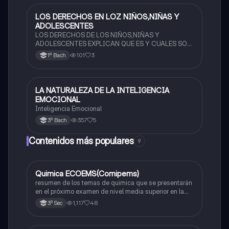
LOS DERECHOS EN LOZ NIÑOS,NIÑAS Y
Ética y valores
ADOLESCENTES
LOS DERECHOS DE LOS NIÑOS,NIÑAS Y
ADOLESCENTES EXPLICAN QUE ES Y CUALES SON
SUS DERECHOS
101
3
1º Bach
LA NATURALEZA DE LA INTELIGENCIA
Ética y valores
EMOCIONAL
Inteligencia Emocional
357
5
3º Bach
Contenidos más populares
9
Quimica ECOEMS(Comipems)
Química
resumen de los temas de quimica que se presentarán
en el próximo examen de nivel media superior en la
zona metropolitana de el valle de México
1,117
48
3º Sec