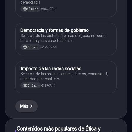
democracia
537
8
2º Bach
Democracia y formas de gobierno
Ética y valores
Se habla de las distintas formas de gobierno, como
funcionan y sus características.
278
3
3º Bach
Impacto de las redes sociales
Ética y valores
Se habla de las redes sociales, efectos, comunidad,
identidad personal, etc.
190
1
3º Bach
Más
Contenidos más populares de Ética y