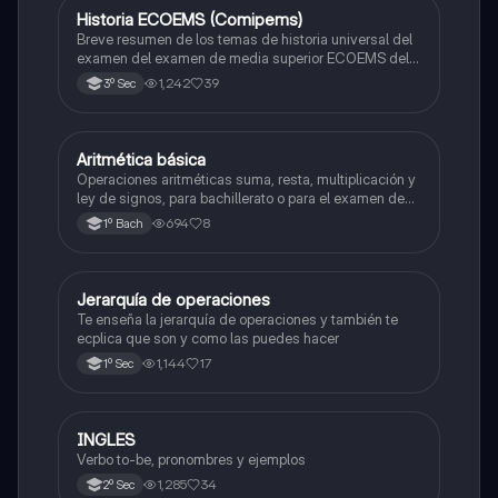
Historia ECOEMS (Comipems)
Historia
Breve resumen de los temas de historia universal del
examen del examen de media superior ECOEMS del
valle de México
1,242
39
3º Sec
Aritmética básica
Matemáticas
Operaciones aritméticas suma, resta, multiplicación y
ley de signos, para bachillerato o para el examen de
admisión a la universidad
694
8
1º Bach
Jerarquía de operaciones
Matemáticas
Te enseña la jerarquía de operaciones y también te
ecplica que son y como las puedes hacer
1,144
17
1º Sec
INGLES
Inglés
Verbo to-be, pronombres y ejemplos
1,285
34
2º Sec