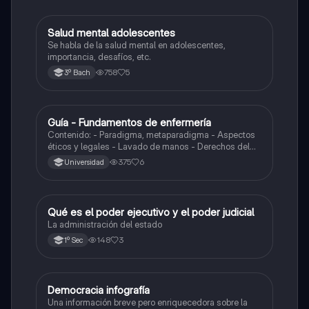
Salud mental adolescentes
Ética y valores
Se habla de la salud mental en adolescentes,
importancia, desafíos, etc.
758
5
3º Bach
Guía - Fundamentos de enfermería
Biología
Contenido: - Paradigma, metaparadigma - Aspectos
éticos y legales - Lavado de manos - Derechos del
paciente y de la enfermera - Calzado de guantes -
375
6
Universidad
Asepsia y Antisepsia
Qué es el poder ejecutivo y el poder judicial
Formación Cívica y Ética
La administración del estado
148
3
1º Sec
Democracia infografía
Ética y valores
Una información breve pero enriquecedora sobre la