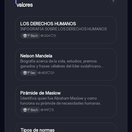
9
valores
LOS DERECHOS HUMANOS
Ética y valores
INFOGRAFIA SOBRE LOS DERECHOS HUMANOS
204
0
1º Bach
Nelson Mandela
Historia
Biografía acerca de la vida, estudios, premios
ganados y frases célebres del líder sudafricano
Nelson Mandela.
653
21
1º Sec
Pirámide de Maslow
Ética y valores
Identifica quien fue Abraham Maslow y como
funciona su pirámide de necesidades humanas.
99
3
1º Bach
Tipos de normas
Ética y valores