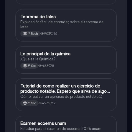
Teorema de tales
Matemáticas
Explicación fácil de entender, sobre el teorema de
lates
903
16
1º Bach
Lo principal de la química
Química
¿Que es la Química?
483
8
3º Sec
Tutorial de como realizar un ejercicio de
Matemáticas
producto notable. Espero que sirva de algo💕
😜
Cómo realizar un ejercicio de producto notable😜
423
12
3º Sec
Examen ecoems unam
Español
Estudiar para el examen de ecoems 2026 unam