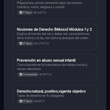
Preparatoria, primer semestre, tipos de normas.
(Jurídica, moral, religiosa y social)
166
3
1º Bach
Nociones de Derecho (México) Módulos 1 y 2
Ética y valores
Explica el mundo del ser y deber ser, características
de la norma y la ley, así como la jerarquía del orden
jurídico mexicano. El concepto de derecho y su
1,179
16
3º Bach
clasificación, las fuentes del derecho y los factores de
cambio
Prevención en abuso sexual infantil
Ética y valores
Curso basado en la licenciatura de trabajo social y
ramas relacionas
337
6
Universidad
Derecho:natural, positivo,vigente objetivo
Ética y valores
Tipos de derecho en 5 categorías
82
1
3º Bach