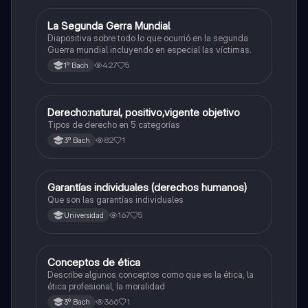
La Segunda Gerra Mundial
Historia
Diapositiva sobre todo lo que ocurrió en la segunda
Guerra mundial incluyendo en especial las víctimas.
427
5
1º Bach
Derecho:natural, positivo,vigente objetivo
Ética y valores
Tipos de derecho en 5 categorías
82
1
3º Bach
Garantías individuales (derechos humanos)
Ética y valores
Que son las garantías individuales
167
5
Universidad
Conceptos de ética
Ética
Describe algunos conceptos como que es la ética, la
ética profesional, la moralidad
366
1
3º Bach