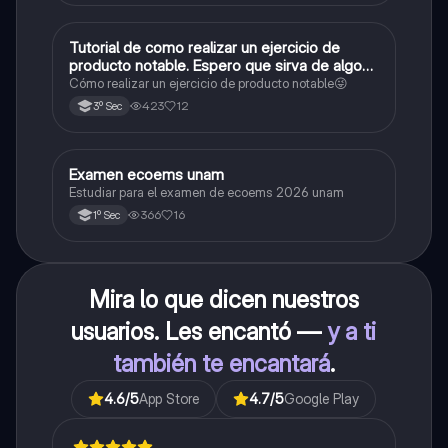
Tutorial de como realizar un ejercicio de
Matemáticas
producto notable. Espero que sirva de algo💕
😜
Cómo realizar un ejercicio de producto notable😜
423
12
3º Sec
Examen ecoems unam
Español
Estudiar para el examen de ecoems 2026 unam
366
16
1º Sec
Mira lo que dicen nuestros
usuarios. Les encantó —
y a ti
también te encantará
.
4.6
/5
App Store
4.7
/5
Google Play