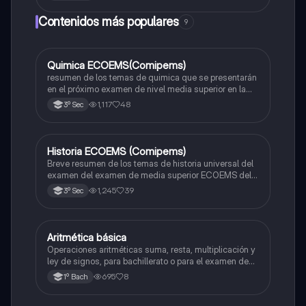
Contenidos más populares
9
Quimica ECOEMS(Comipems)
Química
resumen de los temas de quimica que se presentarán
en el próximo examen de nivel media superior en la
zona metropolitana de el valle de México
1,117
48
3º Sec
Historia ECOEMS (Comipems)
Historia
Breve resumen de los temas de historia universal del
examen del examen de media superior ECOEMS del
valle de México
1,245
39
3º Sec
Aritmética básica
Matemáticas
Operaciones aritméticas suma, resta, multiplicación y
ley de signos, para bachillerato o para el examen de
admisión a la universidad
695
8
1º Bach