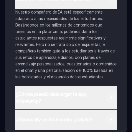
Nuestro compañero de IA está específicamente
adaptado a las necesidades de los estudiantes.
Basándonos en los millones de contenidos que
tenemos en la plataforma, podemos dar a los
estudiantes respuestas realmente significativas y
relevantes. Pero no se trata solo de respuestas, el
compañero también guía a los estudiantes a través de
sus retos de aprendizaje diarios, con planes de
aprendizaje personalizados, cuestionarios o contenidos
en el chat y una personalización del 100% basada en
las habilidades y el desarrollo de los estudiantes.
¿Dónde puedo descargar la app
Knowunity?
Puedes descargar la app en Google Play Store y Apple
App Store.
¿Knowunity es totalmente gratuito?