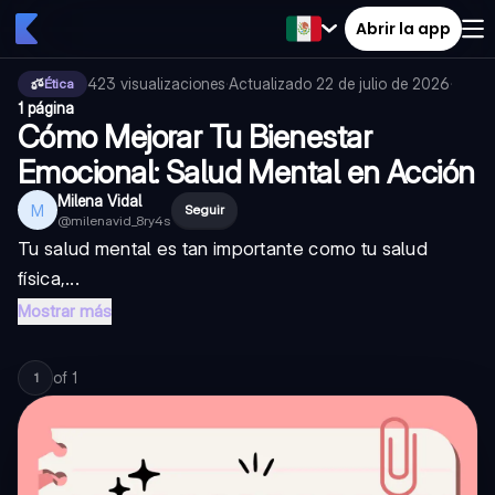
Abrir la app
423
visualizaciones
·
Actualizado
22 de julio de 2026
·
Ética
1 página
Cómo Mejorar Tu Bienestar
Emocional: Salud Mental en Acción
Milena Vidal
M
Seguir
@
milenavid_8ry4s
Tu salud mental es tan importante como tu salud
física,...
Mostrar más
of
1
1