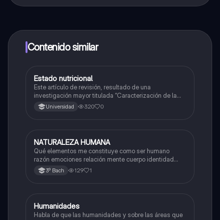
¡Sí lo es! Tienes acceso totalmente gratuito a todo el
contenido de la app, puedes chatear con otros
alumnos y recibir ayuda inmeditamente. Puedes ganar
dinero utilizando la aplicación, que te permitirá acceder
a determinadas funciones.
Contenido similar
Estado nutricional
Metodología de la investigación
Este artículo de revisión, resultado de una
investigación mayor titulada “Caracterización de la
seguridad alimentaria y nutricional en menores que
320
0
Universidad
cursan su primera infancia”.
NATURALEZA HUMANA
Filosofía
Qué elementos me constituye como ser humano
razón emociones relación mente cuerpo identidad
personal y sociedad
129
1
3º Bach
Humanidades
Historia
Habla de que las humanidades y sobre las áreas que