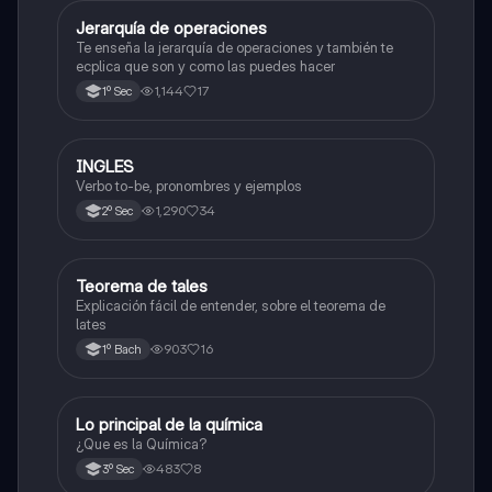
Jerarquía de operaciones
Matemáticas
Te enseña la jerarquía de operaciones y también te
ecplica que son y como las puedes hacer
1,144
17
1º Sec
INGLES
Inglés
Verbo to-be, pronombres y ejemplos
1,290
34
2º Sec
Teorema de tales
Matemáticas
Explicación fácil de entender, sobre el teorema de
lates
903
16
1º Bach
Lo principal de la química
Química
¿Que es la Química?
483
8
3º Sec