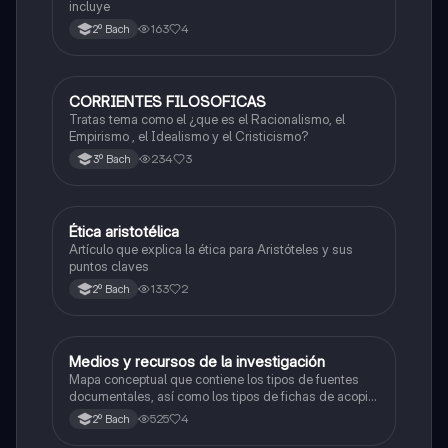
incluye
163
4
2º Bach
CORRIENTES FILOSOFICAS
Filosofía
Tratas tema como el ¿que es el Racionalismo, el
Empirismo , el Idealismo y el Cristicismo?
234
3
3º Bach
Ética aristotélica
Filosofía
Artículo que explica la ética para Aristóteles y sus
puntos claves
133
2
2º Bach
Medios y recursos de la investigación
Metodología de la investigación
Mapa conceptual que contiene los tipos de fuentes
documentales, así como los tipos de fichas de acopio
de información para investigaciones.
525
4
2º Bach