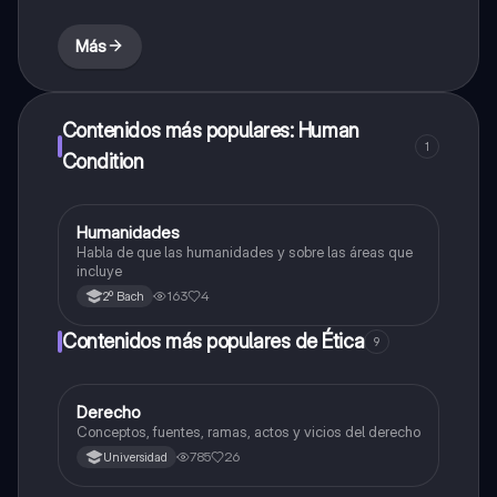
Más
Contenidos más populares: Human
1
Condition
Humanidades
Historia
Habla de que las humanidades y sobre las áreas que
incluye
163
4
2º Bach
Contenidos más populares de Ética
9
Derecho
Ética
Conceptos, fuentes, ramas, actos y vicios del derecho
785
26
Universidad