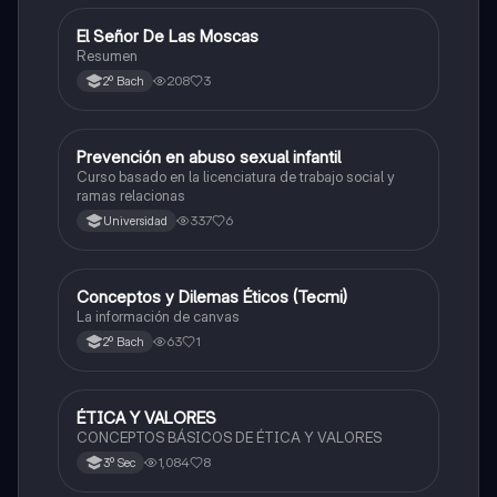
El Señor De Las Moscas
Historia
Resumen
208
3
2º Bach
Prevención en abuso sexual infantil
Ética y valores
Curso basado en la licenciatura de trabajo social y
ramas relacionas
337
6
Universidad
Conceptos y Dilemas Éticos (Tecmi)
Ética
La información de canvas
63
1
2º Bach
ÉTICA Y VALORES
Ética
CONCEPTOS BÁSICOS DE ÉTICA Y VALORES
1,084
8
3º Sec