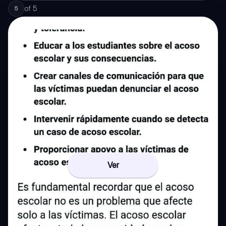
of
5
5
Ver