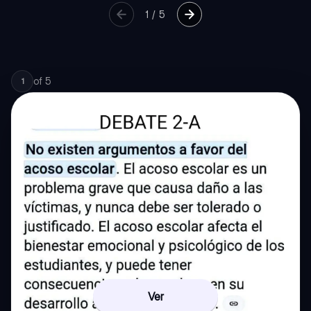
1
/
5
of
5
1
Ver