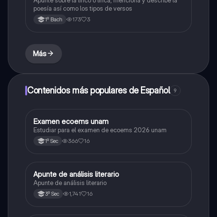
poesía así como los tipos de versos
173
3
1º Bach
Más
Contenidos más populares de Español
9
Examen ecoems unam
Español
Estudiar para el examen de ecoems 2026 unam
366
16
1º Sec
Apunte de análisis literario
Español
Apunte de análisis literario
1,741
16
3º Sec