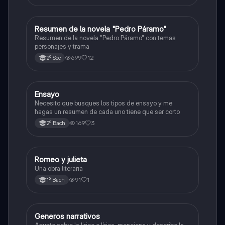
Resumen de la novela "Pedro Páramo"
Español
Resumen de la novela "Pedro Páramo" con temas
personajes y trama
699
12
2º Sec
Ensayo
Lectura, expresión oral y escrita
Necesito que busques los tipos de ensayo y me
hagas un resumen de cada uno tiene que ser corto
169
3
2º Bach
Romeo y julieta
Lectura, expresión oral y escrita
Una obra literaria
91
1
1º Bach
Generos narrativos
Lectura, expresión oral y escrita
Apunte sobre la lirico o lírica, menciona y describe la