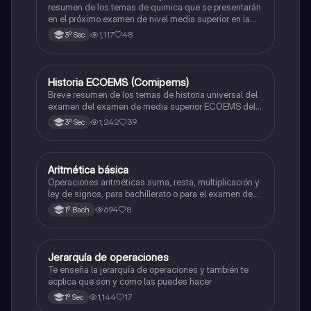
resumen de los temas de quimica que se presentarán
en el próximo examen de nivel media superior en la
zona metropolitana de el valle de México
1,117
48
3º Sec
Historia ECOEMS (Comipems)
Historia
Breve resumen de los temas de historia universal del
examen del examen de media superior ECOEMS del
valle de México
1,242
39
3º Sec
Aritmética básica
Matemáticas
Operaciones aritméticas suma, resta, multiplicación y
ley de signos, para bachillerato o para el examen de
admisión a la universidad
694
8
1º Bach
Jerarquía de operaciones
Matemáticas
Te enseña la jerarquía de operaciones y también te
ecplica que son y como las puedes hacer
1,144
17
1º Sec