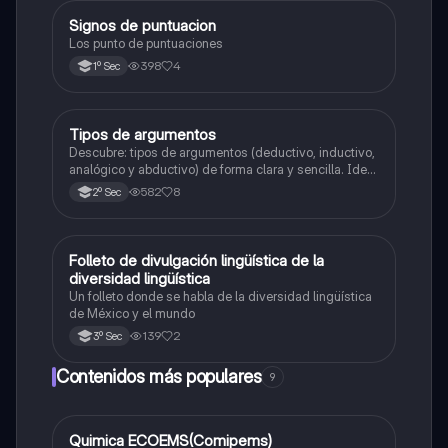
Signos de puntuacion
Español
Los punto de puntuaciones
398
4
1º Sec
Tipos de argumentos
Español
Descubre: tipos de argumentos (deductivo, inductivo,
analógico y abductivo) de forma clara y sencilla. Ideal
para estudiantes de secundaria que quieren mejorar
582
8
2º Sec
sus habilidades de razonamiento y expresión escrita.
Incluye ejemplos fáciles de entender.
Folleto de divulgación lingüística de la
Español
diversidad lingüística
Un folleto donde se habla de la diversidad lingüística
de México y el mundo
139
2
3º Sec
Contenidos más populares
9
Quimica ECOEMS(Comipems)
Química