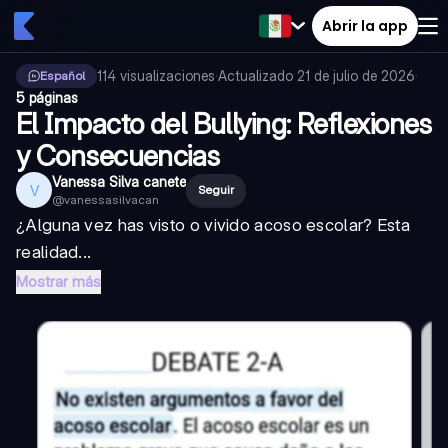
Abrir la app
114
visualizaciones
·
Actualizado
21 de julio de 2026
·
Español
5 páginas
El Impacto del Bullying: Reflexiones
y Consecuencias
Vanessa Silva canete
V
Seguir
@
vanessasilvacan
¿Alguna vez has visto o vivido acoso escolar? Esta
realidad...
Mostrar más