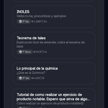
INGLES
Inglés
Verbo to-be, pronombres y ejemplos
1,285
34
2º Sec
Teorema de tales
Matemáticas
Explicación fácil de entender, sobre el teorema de
lates
903
16
1º Bach
Lo principal de la química
Química
¿Que es la Química?
483
8
3º Sec
Tutorial de como realizar un ejercicio de
Matemáticas
producto notable. Espero que sirva de algo💕
😜
Cómo realizar un ejercicio de producto notable😜