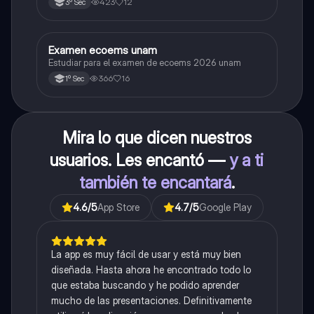
423
12
3º Sec
Examen ecoems unam
Español
Estudiar para el examen de ecoems 2026 unam
366
16
1º Sec
Mira lo que dicen nuestros
usuarios. Les encantó —
y a ti
también te encantará
.
4.6
/5
App Store
4.7
/5
Google Play
La app es muy fácil de usar y está muy bien
diseñada. Hasta ahora he encontrado todo lo
que estaba buscando y he podido aprender
mucho de las presentaciones. Definitivamente