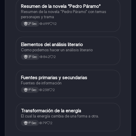
Resumen de la novela "Pedro Páramo"
Español
Resumen de la novela "Pedro Páramo" con temas
personajes y trama
699
12
2º Sec
Elementos del análisis literario
Español
Como podemos hacer un análisis literario
842
2
3º Sec
Fuentes primarias y secundarias
Español
Fuentes de información
238
2
1º Sec
Transformación de la energía
Español
El cual la energía cambia de una forma a otra.
79
2
1º Sec