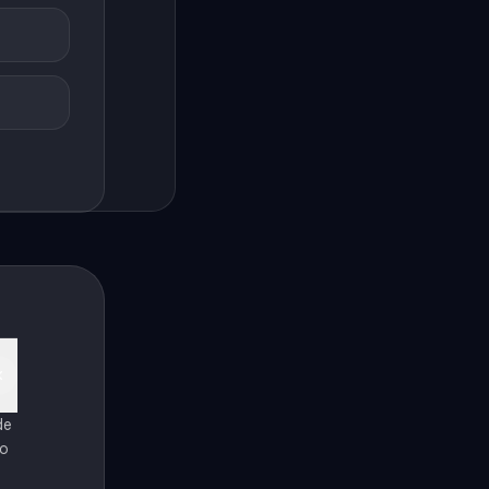
de
ro