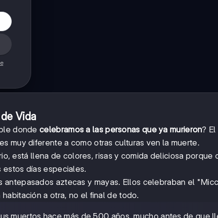
de
 de Vida
íble donde
celebramos a las personas que ya murieron
? El
 es muy diferente a como otras culturas ven la muerte.
ario, está llena de colores, risas y comida deliciosa porqu
s estos días especiales.
s antepasados aztecas y mayas. Ellos celebraban el "Micca
bitación a otra, no el final de todo.
 sus muertos hace más de 500 años, mucho antes de que l