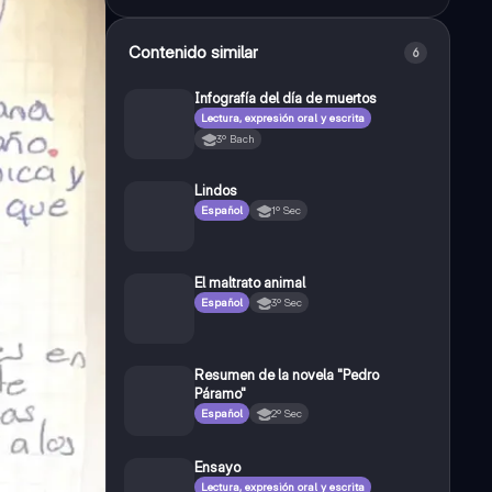
Contenido similar
6
Infografía del día de muertos
Lectura, expresión oral y escrita
3º Bach
Lindos
Español
1º Sec
El maltrato animal
Español
3º Sec
Resumen de la novela "Pedro
Páramo"
Español
2º Sec
Ensayo
Lectura, expresión oral y escrita