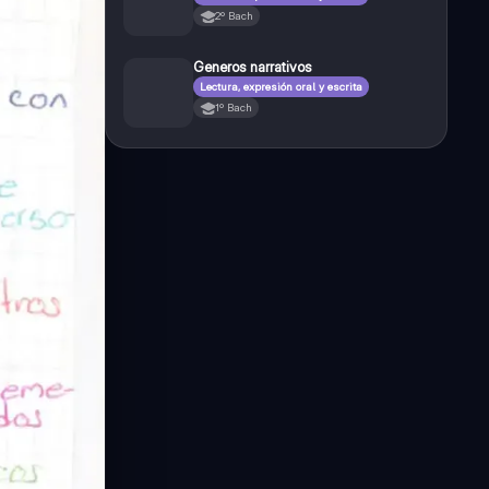
2º Bach
Generos narrativos
Lectura, expresión oral y escrita
1º Bach