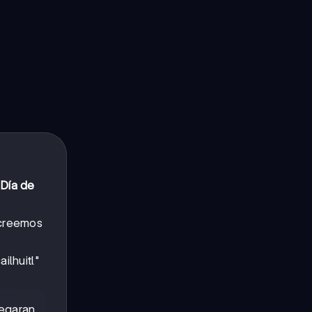
Día de
e creemos
ilhuitl"
legaran