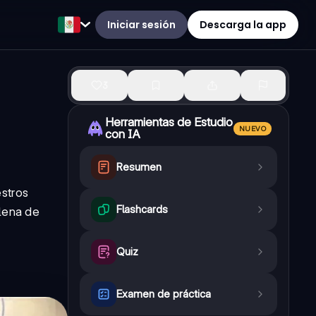
Iniciar sesión
Descarga la app
3
Herramientas de Estudio
NUEVO
con IA
Resumen
stros
Flashcards
llena de
Quiz
Examen de práctica