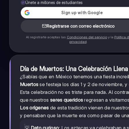
Únete a millones de estudiantes
Regístrarse con correo electrónico
Al registrarte aceptas las
Condiciones del servicio
y la
Política 
privacidad
.
Día de Muertos: Una Celebración Llena
¿Sabías que en México tenemos una fiesta incre
Muertos
se festeja los días 1 y 2 de noviembre, y
Esta celebración no es triste para nada. Al contr
que nuestros
seres queridos
regresan a visitarno
Los orígenes
de esta tradición vienen de nuestro
y pensaban que la muerte era como pasar de una ha
💡
Dato curioso
: Los aztecas ya celebraban a