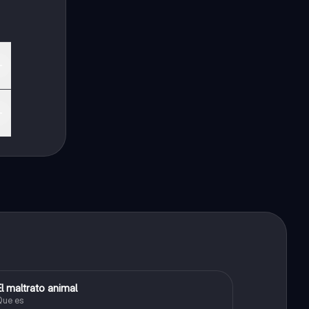
El maltrato animal
Español
Que es