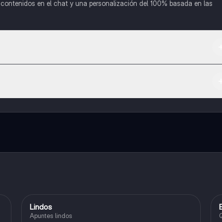
o contenidos en el chat y una personalización del 100% basada en las
 App Store.
l contenido de la app, puedes chatear con otros alumnos y recibir ayuda
cación, que te permitirá acceder a determinadas funciones.
Lindos
Español
Apuntes lindos