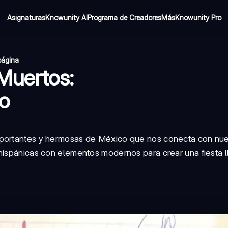
Asignaturas
Knowunity AI
Programa de Creadores
Más
Knowunity Pro
página
Muertos:
do
mportantes y hermosas de México que nos conecta con nue
ehispánicas con elementos modernos para crear una fiesta 