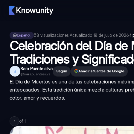
Knowunity
58
visualizaciones
·
Actualizado
18 de julio de 2026
·
1 
Español
Celebración del Día de 
Tradiciones y Significa
Sara Puente silva
S
Seguir
Añadir a fuentes de Google
@
sarapuentesilva
El Día de Muertos es una de las celebraciones más i
antepasados. Esta tradición única mezcla culturas pr
color, amor y recuerdos.
of
1
1