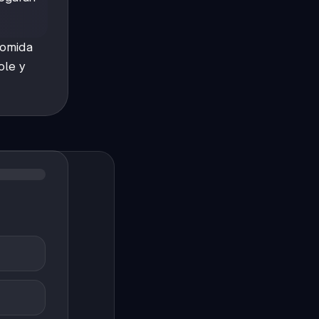
comida
ole y