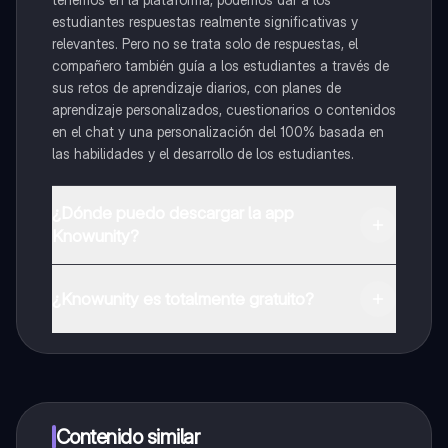
estudiantes respuestas realmente significativas y
relevantes. Pero no se trata solo de respuestas, el
compañero también guía a los estudiantes a través de
sus retos de aprendizaje diarios, con planes de
aprendizaje personalizados, cuestionarios o contenidos
en el chat y una personalización del 100% basada en
las habilidades y el desarrollo de los estudiantes.
¿Dónde puedo descargar la app
Knowunity?
Puedes descargar la app en Google Play Store y Apple
App Store.
¿Knowunity es totalmente gratuito?
¡Sí lo es! Tienes acceso totalmente gratuito a todo el
contenido de la app, puedes chatear con otros
alumnos y recibir ayuda inmeditamente. Puedes ganar
dinero utilizando la aplicación, que te permitirá acceder
a determinadas funciones.
Contenido similar