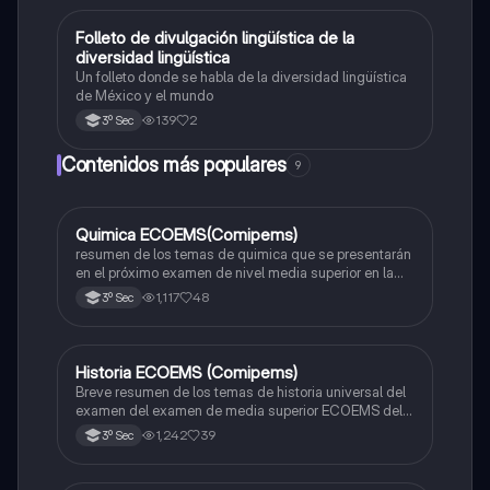
Folleto de divulgación lingüística de la
Español
diversidad lingüística
Un folleto donde se habla de la diversidad lingüística
de México y el mundo
139
2
3º Sec
Contenidos más populares
9
Quimica ECOEMS(Comipems)
Química
resumen de los temas de quimica que se presentarán
en el próximo examen de nivel media superior en la
zona metropolitana de el valle de México
1,117
48
3º Sec
Historia ECOEMS (Comipems)
Historia
Breve resumen de los temas de historia universal del
examen del examen de media superior ECOEMS del
valle de México
1,242
39
3º Sec