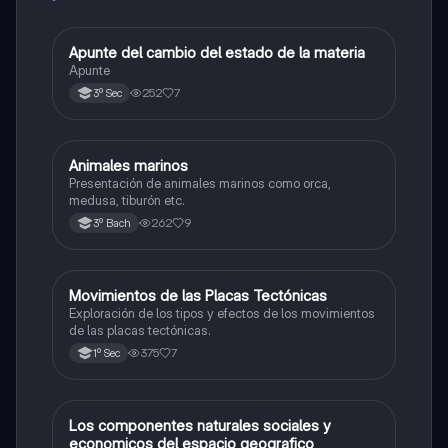
Apunte del cambio del estado de la materia
Biología
Apunte
252
7
3º Sec
Animales marinos
Biología
Presentación de animales marinos como orca,
medusa, tiburón etc.
262
9
3º Bach
Movimientos de las Placas Tectónicas
Geografía
Exploración de los tipos y efectos de los movimientos
de las placas tectónicas.
375
7
1º Sec
Los componentes naturales sociales y
Geografía
economicos del espacio geografico