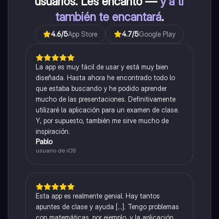
usuarios. Les encantó —
y a ti
también te encantará
.
4.6
/5
App Store
4.7
/5
Google Play
La app es muy fácil de usar y está muy bien
diseñada. Hasta ahora he encontrado todo lo
que estaba buscando y he podido aprender
mucho de las presentaciones. Definitivamente
utilizaré la aplicación para un examen de clase.
Y, por supuesto, también me sirve mucho de
inspiración.
Pablo
usuario de iOS
Esta app es realmente genial. Hay tantos
apuntes de clase y ayuda [...]. Tengo problemas
con matemáticas, por ejemplo, y la aplicación