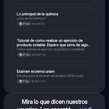
Lo principal de la química
Química
¿Que es la Química?
483
8
3º Sec
Tutorial de como realizar un ejercicio de
Matemáticas
producto notable. Espero que sirva de algo💕
😜
Cómo realizar un ejercicio de producto notable😜
423
12
3º Sec
Examen ecoems unam
Español
Estudiar para el examen de ecoems 2026 unam
366
16
1º Sec
Mira lo que dicen nuestros