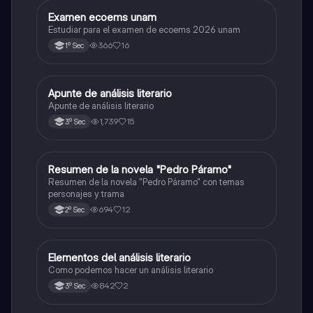
Examen ecoems unam
Español
Estudiar para el examen de ecoems 2026 unam
366
16
1º Sec
Apunte de análisis literario
Español
Apunte de análisis literario
1,739
15
3º Sec
Resumen de la novela "Pedro Páramo"
Español
Resumen de la novela "Pedro Páramo" con temas
personajes y trama
694
12
2º Sec
Elementos del análisis literario
Español
Como podemos hacer un análisis literario
842
2
3º Sec