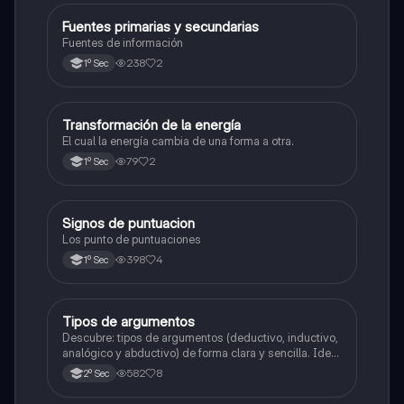
Fuentes primarias y secundarias
Español
Fuentes de información
238
2
1º Sec
Transformación de la energía
Español
El cual la energía cambia de una forma a otra.
79
2
1º Sec
Signos de puntuacion
Español
Los punto de puntuaciones
398
4
1º Sec
Tipos de argumentos
Español
Descubre: tipos de argumentos (deductivo, inductivo,
analógico y abductivo) de forma clara y sencilla. Ideal
para estudiantes de secundaria que quieren mejorar
582
8
2º Sec
sus habilidades de razonamiento y expresión escrita.
Incluye ejemplos fáciles de entender.