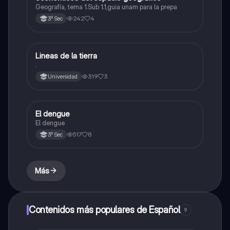
Geografía, tema 1.Sub 1.1,guia unam para la prepa
242
4
3º Sec
Lineas de la tierra
Geografía
.
319
3
Universidad
El dengue
Historia
El dengue
517
8
3º Sec
Más
Contenidos más populares de Español
9