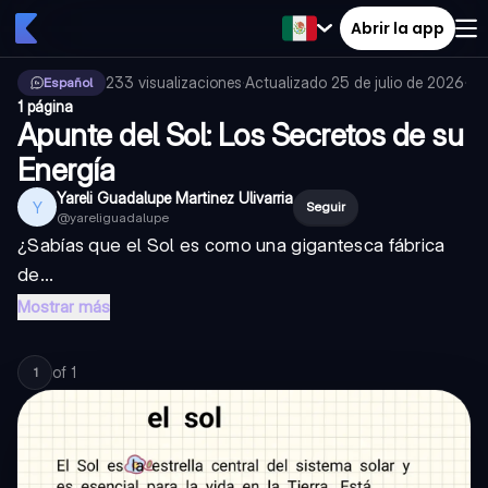
Abrir la app
233
visualizaciones
·
Actualizado
25 de julio de 2026
·
Español
1 página
Apunte del Sol: Los Secretos de su
Energía
Yareli Guadalupe Martinez Ulivarria
Y
Seguir
@
yareliguadalupe
¿Sabías que el Sol es como una gigantesca fábrica
de...
Mostrar más
of
1
1