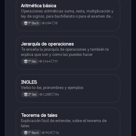
Aritmética básica
Matemáticas
Operaciones aritméticas suma, resta, multiplicación y
ley de signos, para bachillerato o para el examen de
admisión a la universidad
694
8
1º Bach
Jerarquía de operaciones
Matemáticas
Te enseña la jerarquía de operaciones y también te
ecplica que son y como las puedes hacer
1,144
17
1º Sec
INGLES
Inglés
Verbo to-be, pronombres y ejemplos
1,285
34
2º Sec
Teorema de tales
Matemáticas
Explicación fácil de entender, sobre el teorema de
lates
903
16
1º Bach