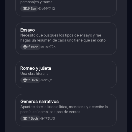
personajes y trama
699
12
2º Sec
Ensayo
Lectura, expresión oral y escrita
Necesito que busques los tipos de ensayo y me
hagas un resumen de cada uno tiene que ser corto
169
3
2º Bach
Romeo y julieta
Lectura, expresión oral y escrita
Una obra literaria
91
1
1º Bach
Generos narrativos
Lectura, expresión oral y escrita
Apunte sobre la lirico o lírica, menciona y describe la
poesía así como los tipos de versos
173
3
1º Bach