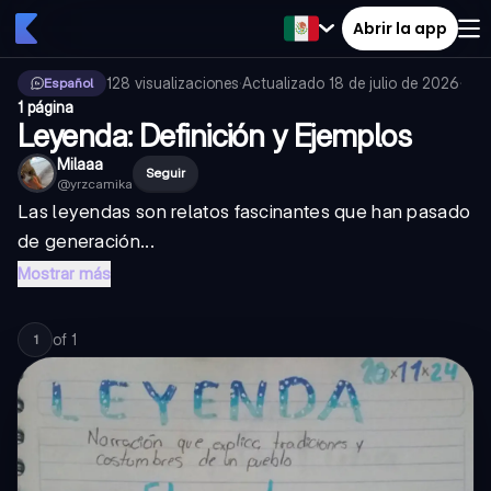
Abrir la app
128
visualizaciones
·
Actualizado
18 de julio de 2026
·
Español
1 página
Leyenda: Definición y Ejemplos
Milaaa
Seguir
@
yrzcamika
Las leyendas son relatos fascinantes que han pasado
de generación...
Mostrar más
of
1
1