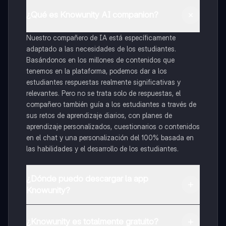
¿Qué es Knowunity AI companion?
Nuestro compañero de IA está específicamente
adaptado a las necesidades de los estudiantes.
Basándonos en los millones de contenidos que
tenemos en la plataforma, podemos dar a los
estudiantes respuestas realmente significativas y
relevantes. Pero no se trata solo de respuestas, el
compañero también guía a los estudiantes a través de
sus retos de aprendizaje diarios, con planes de
aprendizaje personalizados, cuestionarios o contenidos
en el chat y una personalización del 100% basada en
las habilidades y el desarrollo de los estudiantes.
¿Dónde puedo descargar la app
Knowunity?
Puedes descargar la app en Google Play Store y Apple
App Store.
¿Knowunity es totalmente gratuito?