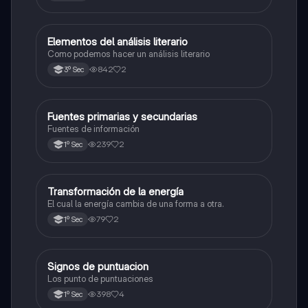
Elementos del análisis literario
Español
Como podemos hacer un análisis literario
842
2
3º Sec
Fuentes primarias y secundarias
Español
Fuentes de información
239
2
1º Sec
Transformación de la energía
Español
El cual la energía cambia de una forma a otra.
79
2
1º Sec
Signos de puntuacion
Español
Los punto de puntuaciones
398
4
1º Sec