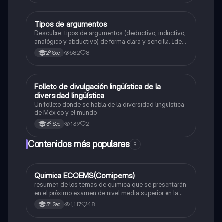
Tipos de argumentos
Español
Descubre: tipos de argumentos (deductivo, inductivo,
analógico y abductivo) de forma clara y sencilla. Ideal
para estudiantes de secundaria que quieren mejorar
582
8
2º Sec
sus habilidades de razonamiento y expresión escrita.
Incluye ejemplos fáciles de entender.
Folleto de divulgación lingüística de la
Español
diversidad lingüística
Un folleto donde se habla de la diversidad lingüística
de México y el mundo
139
2
3º Sec
Contenidos más populares
9
Quimica ECOEMS(Comipems)
Química
resumen de los temas de quimica que se presentarán
en el próximo examen de nivel media superior en la
zona metropolitana de el valle de México
1,117
48
3º Sec