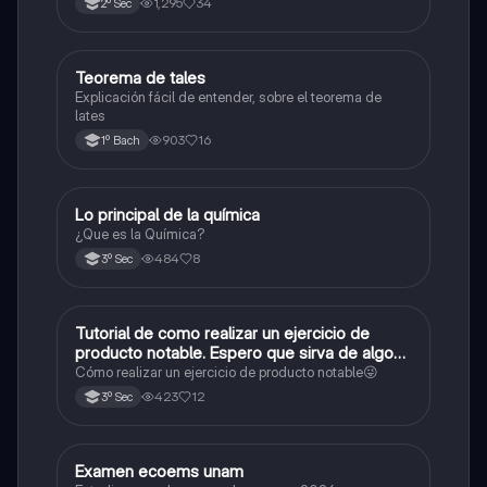
1,295
34
2º Sec
Teorema de tales
Matemáticas
Explicación fácil de entender, sobre el teorema de
lates
903
16
1º Bach
Lo principal de la química
Química
¿Que es la Química?
484
8
3º Sec
Tutorial de como realizar un ejercicio de
Matemáticas
producto notable. Espero que sirva de algo💕
😜
Cómo realizar un ejercicio de producto notable😜
423
12
3º Sec
Examen ecoems unam
Español