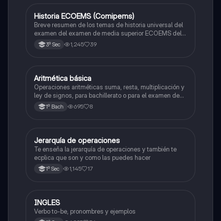
Historia ECOEMS (Comipems)
Historia
Breve resumen de los temas de historia universal del
examen del examen de media superior ECOEMS del
valle de México
1,245
39
3º Sec
Aritmética básica
Matemáticas
Operaciones aritméticas suma, resta, multiplicación y
ley de signos, para bachillerato o para el examen de
admisión a la universidad
695
8
1º Bach
Jerarquía de operaciones
Matemáticas
Te enseña la jerarquía de operaciones y también te
ecplica que son y como las puedes hacer
1,145
17
1º Sec
INGLES
Inglés
Verbo to-be, pronombres y ejemplos