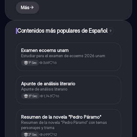
Más
Contenidos más populares de Español
9
Examen ecoems unam
Español
Estudiar para el examen de ecoems 2026 unam
368
16
1º Sec
Apunte de análisis literario
Español
Apunte de análisis literario
1,743
16
3º Sec
Resumen de la novela "Pedro Páramo"
Español
Resumen de la novela "Pedro Páramo" con temas
personajes y trama
699
12
2º Sec