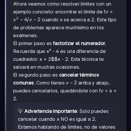
Ahora veamos cómo resolver límites con un
x
ejemplo concreto: encontrar el límite de f
=
x
2
x²
−
4
x
−
2
/
cuando x se acerca a 2. Este tipo
x
x
-
-
de problemas aparece muchísimo en los
4
2
exámenes.
El primer paso es
factorizar el numerador
.
Recuerda que x² - 4 es una diferencia de
cuadrados:
x + 2$$x - 2
. Esta técnica te
salvará en muchas ocasiones.
El segundo paso es
cancelar términos
x
−
2
comunes
. Como tienes
arriba y abajo,
x
-
x
puedes cancelarlos, quedándote con f
= x +
x
2
2.
💡
Advertencia importante
: Solo puedes
cancelar cuando x NO es igual a 2.
Estamos hablando de límites, no de valores