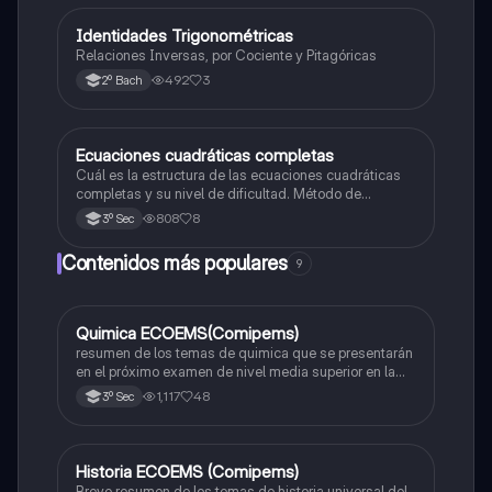
Identidades Trigonométricas
Matemáticas
Relaciones Inversas, por Cociente y Pitagóricas
492
3
2º Bach
Ecuaciones cuadráticas completas
Matemáticas
Cuál es la estructura de las ecuaciones cuadráticas
completas y su nivel de dificultad. Método de
solucion
808
8
3º Sec
Contenidos más populares
9
Quimica ECOEMS(Comipems)
Química
resumen de los temas de quimica que se presentarán
en el próximo examen de nivel media superior en la
zona metropolitana de el valle de México
1,117
48
3º Sec
Historia ECOEMS (Comipems)
Historia
Breve resumen de los temas de historia universal del