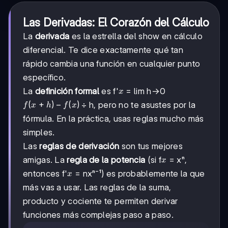
Las Derivadas: El Corazón del Cálculo
La
derivada
es la estrella del show en cálculo
diferencial. Te dice exactamente qué tan
rápido cambia una función en cualquier punto
específico.
x
La
definición formal
es f'
= lim h→0
x
f(x+h)
(
+
)
−
(
)
÷ h, pero no te asustes por la
f
x
h
f
x
- f(x)
fórmula. En la práctica, usas reglas mucho más
simples.
Las
reglas de derivación
son tus mejores
x
amigas. La
regla de la potencia
(si f
= xⁿ,
x
x
entonces f'
= nxⁿ⁻¹) es probablemente la que
x
más vas a usar. Las reglas de la suma,
producto y cociente te permiten derivar
funciones más complejas paso a paso.