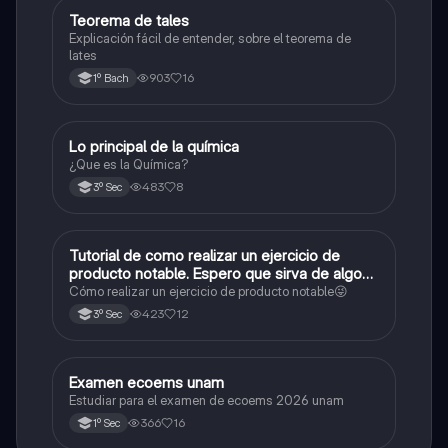
Teorema de tales
Matemáticas
Explicación fácil de entender, sobre el teorema de
lates
903
16
1º Bach
Lo principal de la química
Química
¿Que es la Química?
483
8
3º Sec
Tutorial de como realizar un ejercicio de
Matemáticas
producto notable. Espero que sirva de algo💕
😜
Cómo realizar un ejercicio de producto notable😜
423
12
3º Sec
Examen ecoems unam
Español
Estudiar para el examen de ecoems 2026 unam
366
16
1º Sec