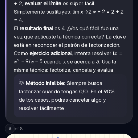
+ 2,
evaluar el límite
es súper fácil.
x
+
2
Simplemente sustituyes: lim x→2
= 2 + 2
x
+
= 4.
2
El
resultado final
es 4. ¿Ves qué fácil fue una
vez que aplicaste la técnica correcta? La clave
está en reconocer el patrón de factorización.
x
Como
ejercicio adicional
, intenta resolver f
=
x
2
x²
−
9
x
−
3
/
cuando x se acerca a 3. Usa la
x
x
-
-
misma técnica: factoriza, cancela y evalúa.
9
3
💡
Método infalible
: Siempre busca
factorizar cuando tengas 0/0. En el 90%
de los casos, podrás cancelar algo y
resolver fácilmente.
of
8
8