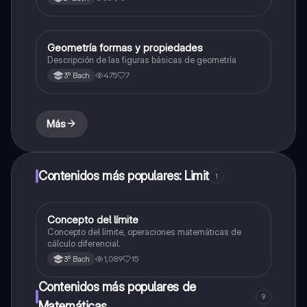
Geometría formas y propiedades
Geometría y trigonometría
Descripción de las figuras básicas de geometría
475
7
3º Bach
Más
Contenidos más populares: Limit
1
Concepto del límite
Cálculo diferencial
Concepto del límite, operaciones matemáticas de
cálculo diferencial.
1,089
15
3º Bach
Contenidos más populares de
9
Matemáticas