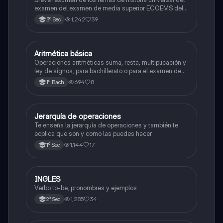
examen del examen de media superior ECOEMS del
valle de México
1,242
39
3º Sec
Aritmética básica
Matemáticas
Operaciones aritméticas suma, resta, multiplicación y
ley de signos, para bachillerato o para el examen de
admisión a la universidad
694
8
1º Bach
Jerarquía de operaciones
Matemáticas
Te enseña la jerarquía de operaciones y también te
ecplica que son y como las puedes hacer
1,144
17
1º Sec
INGLES
Inglés
Verbo to-be, pronombres y ejemplos
1,285
34
2º Sec