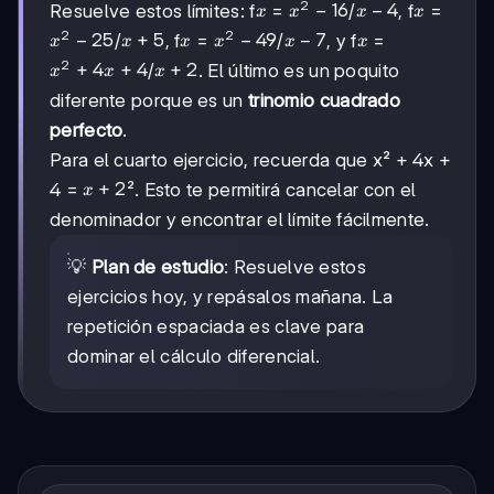
2
x
x²
−
16
x
−
4
x
Resuelve estos límites: f
=
/
, f
=
x
x
x
x
-
-
2
2
x²
−
25
x
+
5
x
x²
−
49
x
−
7
x
/
, f
=
/
, y f
=
x
x
x
x
x
x
16
4
-
+
-
-
2
x²
+
4
+
4
x
+
2
/
. El último es un poquito
x
x
x
25
5
49
7
+
+
diferente porque es un
trinomio cuadrado
4x
2
perfecto
.
+
4
Para el cuarto ejercicio, recuerda que x² + 4x +
x
+
2
4 =
². Esto te permitirá cancelar con el
x
+
denominador y encontrar el límite fácilmente.
2
💡
Plan de estudio
: Resuelve estos
ejercicios hoy, y repásalos mañana. La
repetición espaciada es clave para
dominar el cálculo diferencial.