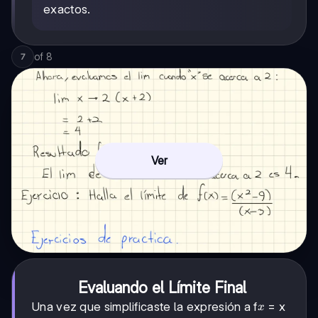
exactos.
of
8
7
Ver
Evaluando el Límite Final
x
Una vez que simplificaste la expresión a f
= x
x