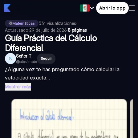
Abrir la app
531
visualizaciones
·
Matemáticas
Actualizado
29 de julio de 2026
·
8 páginas
Guía Práctica del Cálculo
Diferencial
Señor T
S
Seguir
@
alquimate
¿Alguna vez te has preguntado cómo calcular la
velocidad exacta...
Mostrar más