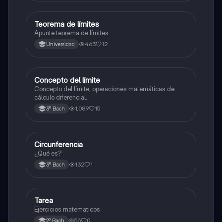
Teorema de límites
Matemáticas
Apunte teorema de límites
463
12
Universidad
Concepto del límite
Cálculo diferencial
Concepto del límite, operaciones matemáticas de
cálculo diferencial.
1,089
15
3º Bach
Circunferencia
Geometría y trigonometría
¿Qué es?
132
1
3º Bach
Tarea
Matemáticas
Ejercicios matematicos
56
0
2º Bach