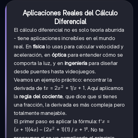
Aplicaciones Reales del Cálculo
Diferencial
El cálculo diferencial no es solo teoría aburrida
- tiene aplicaciones increíbles en el mundo
real. En
física
lo usas para calcular velocidad y
aceleración, en
óptica
para entender cómo se
comporta la luz, y en
ingeniería
para diseñar
desde puentes hasta videojuegos.
Veamos un ejemplo práctico: encontrar la
2
x
2x²
2
+
1
x
+
1
derivada de f
=
/
. Aquí aplicamos
x
x
x
+ 1
+
la
regla del cociente
, que dice que si tienes
1
una fracción, la derivada es más compleja pero
totalmente manejable.
x
El primer paso es aplicar la fórmula: f'
=
x
2
(x+1)
(
+
1
)
(
4
)
−
(
2
+
1
)
(
1
)
x+1
+
1
/
². No te
x
x
x
x
(4x) -