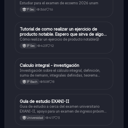
Estudiar para el examen de ecoems 2026 unam
366
16
1º Sec
Tutorial de como realizar un ejercicio de
Matemáticas
producto notable. Espero que sirva de algo💕
😜
Cómo realizar un ejercicio de producto notable😜
423
12
3º Sec
Calculo integral - investigación
Matemáticas
Investigación sobre el cálculo integral, definición,
suma de riemann, integrales definidas, teorema
fundamental del cálculo, antiderivadas, integrales
508
8
3º Bach
indefinidas y ejemplos.
Guía de estudio EXANI-II
Historia
Guia de estudio a cerca del examen universitario
EXANI-II, apoyo para un examen de ingreso próximo
2026.
417
3
Universidad