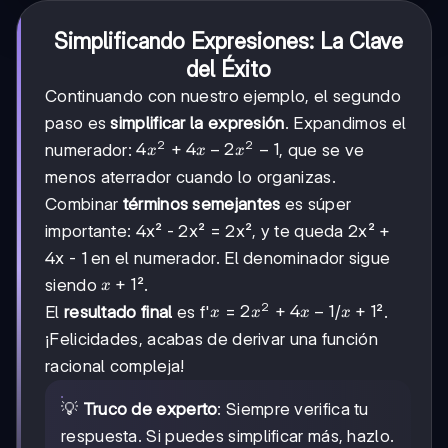
Simplificando Expresiones: La Clave
del Éxito
Continuando con nuestro ejemplo, el segundo
paso es
simplificar la expresión
. Expandimos el
2
2
4x²
4
+
4
−
2
−
1
numerador:
, que se ve
x
x
x
+
menos aterrador cuando lo organizas.
4x
Combinar
términos semejantes
es súper
-
2x²
importante: 4x² - 2x² = 2x², y te queda 2x² +
- 1
4x - 1 en el numerador. El denominador sigue
x+1
+
1
siendo
².
x
2
x
2x²
2
+
4
−
1
x
+
1
El
resultado final
es f'
=
/
².
x
x
x
x
+
+
¡Felicidades, acabas de derivar una función
4x
1
racional compleja!
- 1
💡
Truco de experto
: Siempre verifica tu
respuesta. Si puedes simplificar más, hazlo.