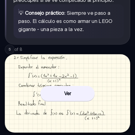
preocupes si se ve complicado al principio.
(2x²+1)
(1)
💡
Consejo práctico
: Siempre ve paso a
paso. El cálculo es como armar un LEGO
gigante - una pieza a la vez.
of
8
5
Ver