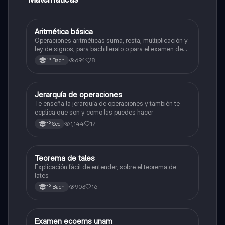
Aritmética básica
Matemáticas
Operaciones aritméticas suma, resta, multiplicación y
ley de signos, para bachillerato o para el examen de
admisión a la universidad
694
8
1º Bach
Jerarquía de operaciones
Matemáticas
Te enseña la jerarquía de operaciones y también te
ecplica que son y como las puedes hacer
1,144
17
1º Sec
Teorema de tales
Matemáticas
Explicación fácil de entender, sobre el teorema de
lates
903
16
1º Bach
Examen ecoems unam
Español