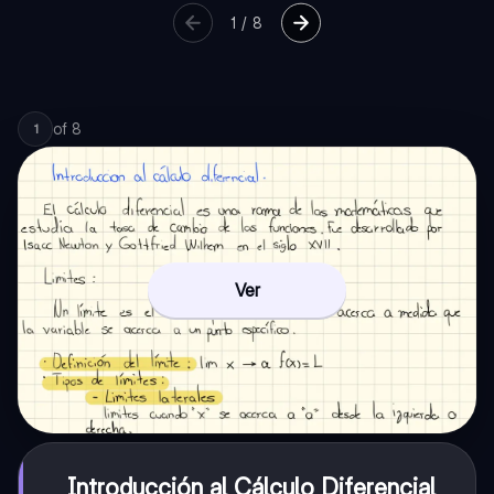
1
/
8
of
8
1
Ver
Introducción al Cálculo Diferencial