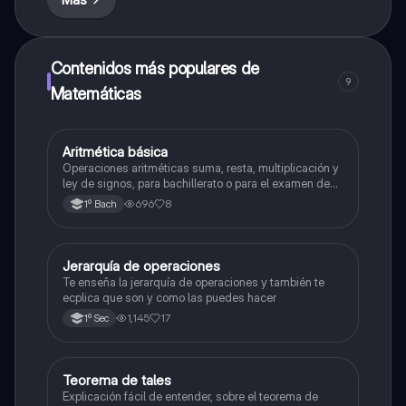
Contenidos más populares de
9
Matemáticas
Aritmética básica
Matemáticas
Operaciones aritméticas suma, resta, multiplicación y
ley de signos, para bachillerato o para el examen de
admisión a la universidad
696
8
1º Bach
Jerarquía de operaciones
Matemáticas
Te enseña la jerarquía de operaciones y también te
ecplica que son y como las puedes hacer
1,145
17
1º Sec
Teorema de tales
Matemáticas
Explicación fácil de entender, sobre el teorema de