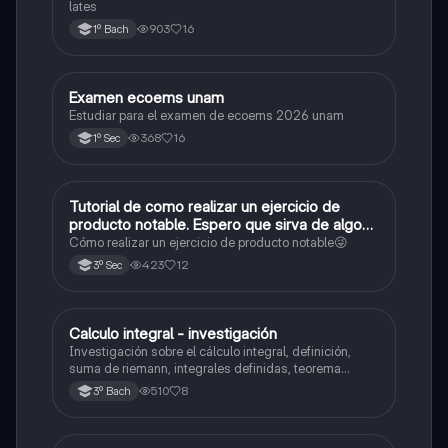
lates
903
16
1º Bach
Examen ecoems unam
Español
Estudiar para el examen de ecoems 2026 unam
368
16
1º Sec
Tutorial de como realizar un ejercicio de
Matemáticas
producto notable. Espero que sirva de algo💕
😜
Cómo realizar un ejercicio de producto notable😜
423
12
3º Sec
Calculo integral - investigación
Matemáticas
Investigación sobre el cálculo integral, definición,
suma de riemann, integrales definidas, teorema
fundamental del cálculo, antiderivadas, integrales
510
8
3º Bach
indefinidas y ejemplos.