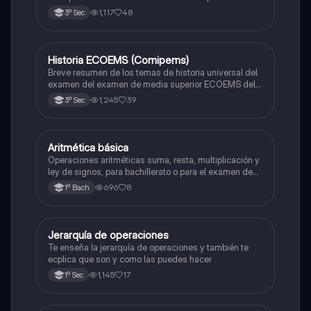
zona metropolitana de el valle de México
1,117
48
3º Sec
Historia ECOEMS (Comipems)
Historia
Breve resumen de los temas de historia universal del
examen del examen de media superior ECOEMS del
valle de México
1,245
39
3º Sec
Aritmética básica
Matemáticas
Operaciones aritméticas suma, resta, multiplicación y
ley de signos, para bachillerato o para el examen de
admisión a la universidad
696
8
1º Bach
Jerarquía de operaciones
Matemáticas
Te enseña la jerarquía de operaciones y también te
ecplica que son y como las puedes hacer
1,145
17
1º Sec