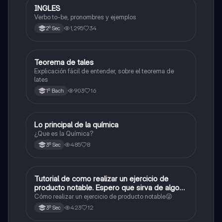
INGLES
Inglés
Verbo to-be, pronombres y ejemplos
1,295
34
2º Sec
Teorema de tales
Matemáticas
Explicación fácil de entender, sobre el teorema de
lates
903
16
1º Bach
Lo principal de la química
Química
¿Que es la Química?
485
8
3º Sec
Tutorial de como realizar un ejercicio de
Matemáticas
producto notable. Espero que sirva de algo💕
😜
Cómo realizar un ejercicio de producto notable😜
423
12
3º Sec