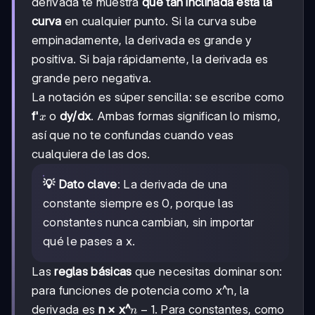
derivada te muestra
qué tan inclinada está la
curva
en cualquier punto. Si la curva sube
empinadamente, la derivada es grande y
positiva. Si baja rápidamente, la derivada es
grande pero negativa.
La notación es súper sencilla: se escribe como
x
f'
o
dy/dx
. Ambas formas significan lo mismo,
x
así que no te confundas cuando veas
cualquiera de las dos.
💡 Dato clave
: La derivada de una
constante siempre es 0, porque las
constantes nunca cambian, sin importar
qué le pases a x.
Las
reglas básicas
que necesitas dominar son:
para funciones de potencia como x^n, la
n-
−
1
derivada es
n × x^
. Para constantes, como
n