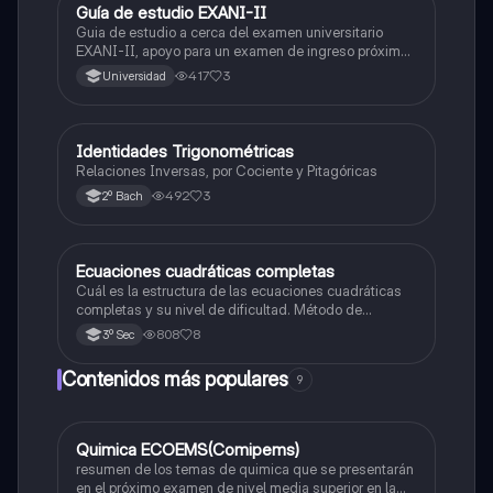
Guía de estudio EXANI-II
Historia
Guia de estudio a cerca del examen universitario
EXANI-II, apoyo para un examen de ingreso próximo
2026.
417
3
Universidad
Identidades Trigonométricas
Matemáticas
Relaciones Inversas, por Cociente y Pitagóricas
492
3
2º Bach
Ecuaciones cuadráticas completas
Matemáticas
Cuál es la estructura de las ecuaciones cuadráticas
completas y su nivel de dificultad. Método de
solucion
808
8
3º Sec
Contenidos más populares
9
Quimica ECOEMS(Comipems)
Química
resumen de los temas de quimica que se presentarán
en el próximo examen de nivel media superior en la