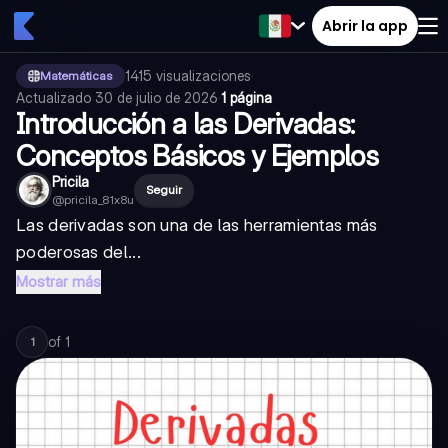
Abrir la app
1415
visualizaciones
·
Matemáticas
Actualizado
30 de julio de 2026
·
1 página
Introducción a las Derivadas:
Conceptos Básicos y Ejemplos
Pricila
Seguir
@
pricila_81x8u
Las derivadas son una de las herramientas más
poderosas del...
Mostrar más
of
1
1