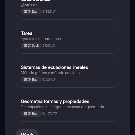
¿Qué es?
132
1
3º Bach
Tarea
Matemáticas
Ejercicios matematicos
56
0
2º Bach
Sistemas de ecuaciones lineales
Matemáticas
Método gráfico y método analítico
201
1
3º Bach
Geometría formas y propiedades
Geometría y trigonometría
Descripción de las figuras básicas de geometría
475
7
3º Bach
Más