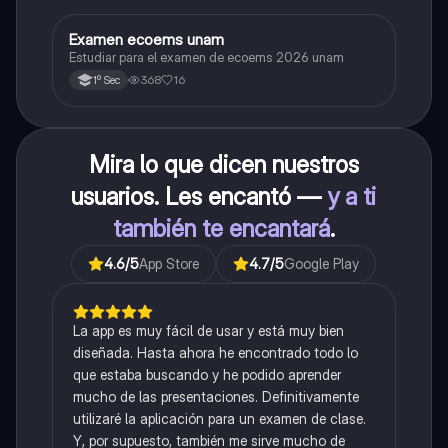
Examen ecoems unam
Español
Estudiar para el examen de ecoems 2026 unam
368
16
1º Sec
Mira lo que dicen nuestros
usuarios. Les encantó —
y a ti
también te encantará
.
4.6
/5
App Store
4.7
/5
Google Play
La app es muy fácil de usar y está muy bien
diseñada. Hasta ahora he encontrado todo lo
que estaba buscando y he podido aprender
mucho de las presentaciones. Definitivamente
utilizaré la aplicación para un examen de clase.
Y, por supuesto, también me sirve mucho de