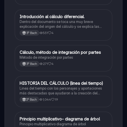
Introducción al cálculo diferencial.
Matemáticas
Dentro del documento se toca una muy breve
explicación del origen del cálculo y se explica las
pautas del mismo; definiendo: lo que son los límites,
531
4
3º Bach
las derivadas y dos ejemplos con el paso a paso de
como resolverlo y un total de 5 ejercicios.
Cálculo, método de integración por partes
Matemáticas
Método de integración por partes
271
4
3º Bach
HISTORIA DEL CÁLCULO (linea del tiempo)
Matemáticas
Linea del tiempo con los personajes y aportaciones
más destacadas que ayudaron a la creación del
cálculo
1,044
19
2º Bach
Principio multiplicativo- diagrama de árbol
Matemáticas
Principio multiplicativo diagrama de árbol