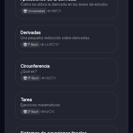
Como se utiliza la derivada en las áreas de estudio.
185
1
Universidad
D
Derivadas
Matemáticas
Una pequeña redacción sobre derivadas.
1,415
17
1º Bach
Circunferencia
Geometría y trigonometría
¿Qué es?
132
1
3º Bach
Tarea
Matemáticas
Ejercicios matematicos
56
0
2º Bach
Matemáticas