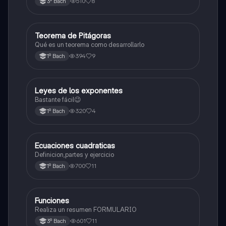
510
8
3º Bach
indefinidas y ejemplos.
Teorema de Pitágoras
Matemáticas
Qué es un teorema como desarrollarlo
394
9
1º Bach
Leyes de los exponentes
Matemáticas
Bastante fácil😉
320
4
1º Bach
Ecuaciones cuadraticas
Física
Definicion,partes y ejercicio
700
11
1º Bach
Funciones
Matemáticas
Realiza un resumen FORMULARIO
601
11
3º Bach