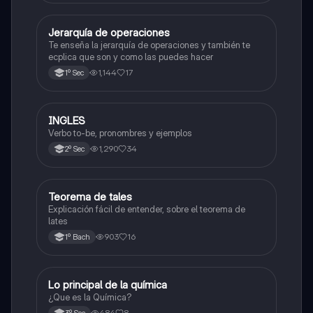
Jerarquía de operaciones
Matemáticas
Te enseña la jerarquía de operaciones y también te
ecplica que son y como las puedes hacer
1,144
17
1º Sec
INGLES
Inglés
Verbo to-be, pronombres y ejemplos
1,290
34
2º Sec
Teorema de tales
Matemáticas
Explicación fácil de entender, sobre el teorema de
lates
903
16
1º Bach
Lo principal de la química
Química
¿Que es la Química?
484
8
3º Sec