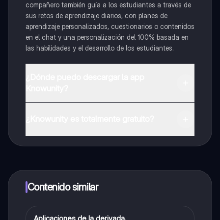
compañero también guía a los estudiantes a través de
sus retos de aprendizaje diarios, con planes de
aprendizaje personalizados, cuestionarios o contenidos
en el chat y una personalización del 100% basada en
las habilidades y el desarrollo de los estudiantes.
¿Dónde puedo descargar la app
Knowunity?
Puedes descargar la app en Google Play Store y Apple
App Store.
¿Knowunity es totalmente gratuito?
¡Sí lo es! Tienes acceso totalmente gratuito a todo el
contenido de la app, puedes chatear con otros
alumnos y recibir ayuda inmeditamente. Puedes ganar
dinero utilizando la aplicación, que te permitirá acceder
a determinadas funciones.
Contenido similar
A
Aplicaciones de la derivada.
Cálculo diferencial