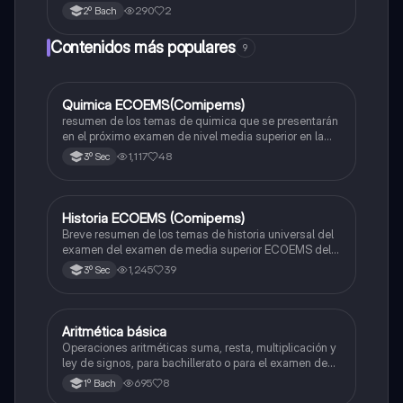
290
2
2º Bach
Contenidos más populares
9
Quimica ECOEMS(Comipems)
Química
resumen de los temas de quimica que se presentarán
en el próximo examen de nivel media superior en la
zona metropolitana de el valle de México
1,117
48
3º Sec
Historia ECOEMS (Comipems)
Historia
Breve resumen de los temas de historia universal del
examen del examen de media superior ECOEMS del
valle de México
1,245
39
3º Sec
Aritmética básica
Matemáticas
Operaciones aritméticas suma, resta, multiplicación y
ley de signos, para bachillerato o para el examen de
admisión a la universidad
695
8
1º Bach