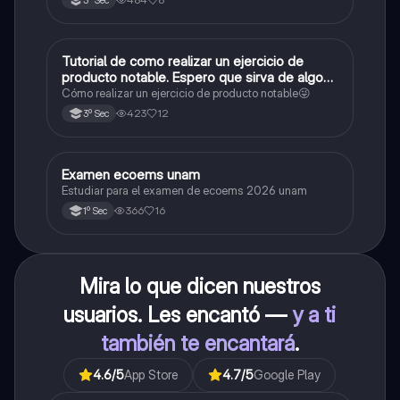
Tutorial de como realizar un ejercicio de
Matemáticas
producto notable. Espero que sirva de algo💕
😜
Cómo realizar un ejercicio de producto notable😜
423
12
3º Sec
Examen ecoems unam
Español
Estudiar para el examen de ecoems 2026 unam
366
16
1º Sec
Mira lo que dicen nuestros
usuarios. Les encantó —
y a ti
también te encantará
.
4.6
/5
App Store
4.7
/5
Google Play