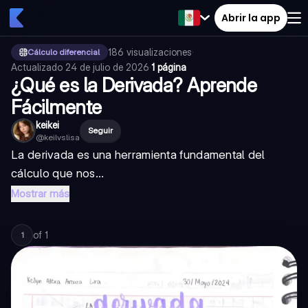
Abrir la app
186
visualizaciones
·
Cálculo diferencial
Actualizado
24 de julio de 2026
·
1 página
¿Qué es la Derivada? Aprende
Fácilmente
keikei
Seguir
@
keilvslisa
La derivada es una herramienta fundamental del
cálculo que nos...
Mostrar más
of
1
1