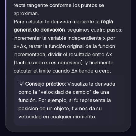
recta tangente conforme los puntos se
aproximan.
Para calcular la derivada mediante la
regla
general de derivación
, seguimos cuatro pasos:
incrementar la variable independiente x por
x+Δx, restar la función original de la función
incrementada, dividir el resultado entre Δx
(factorizando si es necesario), y finalmente
calcular el límite cuando Δx tiende a cero.
💡
Consejo práctico:
Visualiza la derivada
como la "velocidad de cambio" de una
x
función. Por ejemplo, si f
representa la
x
x
posición de un objeto, f'
nos da su
x
velocidad en cualquier momento.