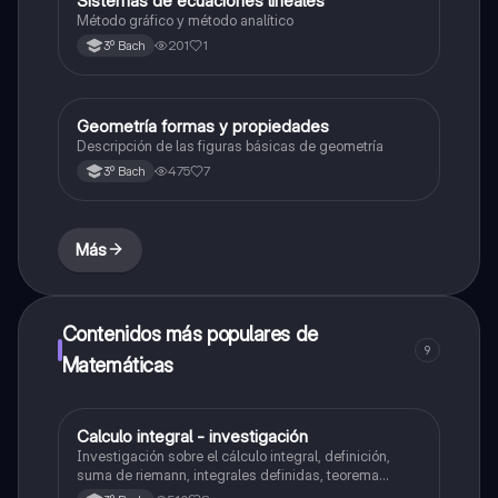
Sistemas de ecuaciones lineales
Método gráfico y método analítico
201
1
3º Bach
Geometría formas y propiedades
Geometría y trigonometría
Descripción de las figuras básicas de geometría
475
7
3º Bach
Más
Contenidos más populares de
9
Matemáticas
Calculo integral - investigación
Matemáticas
Investigación sobre el cálculo integral, definición,
suma de riemann, integrales definidas, teorema
fundamental del cálculo, antiderivadas, integrales