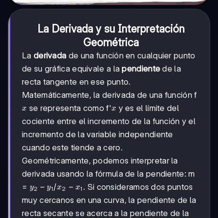
La Derivada y su Interpretación
Geométrica
La
derivada
de una función en cualquier punto
de su gráfica equivale a la
pendiente
de la
recta tangente en ese punto.
Matemáticamente, la derivada de una función f
x
x
se representa como f'
y es el límite del
x
x
cociente entre el incremento de la función y el
incremento de la variable independiente
cuando este tiende a cero.
Geométricamente, podemos interpretar la
derivada usando la fórmula de la pendiente: m
y₂-
−
x₂-
−
=
/
. Si consideramos dos puntos
y
y
x
x
2
1
2
1
y₁
x₁
muy cercanos en una curva, la pendiente de la
recta secante se acerca a la pendiente de la