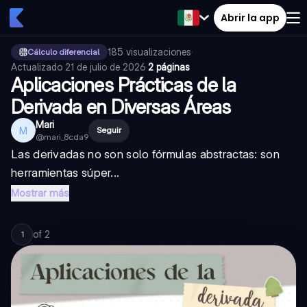
Abrir la app
185
visualizaciones
·
Cálculo diferencial
Actualizado
21 de julio de 2026
·
2 páginas
Aplicaciones Prácticas de la
Derivada en Diversas Áreas
Mari
M
Seguir
@
mari_8cda9
Las derivadas no son solo fórmulas abstractas: son
herramientas súper...
Mostrar más
of
2
1