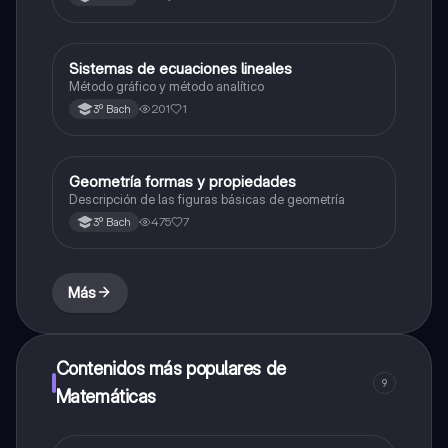
Sistemas de ecuaciones lineales
Matemáticas
Método gráfico y método analítico
201
1
3º Bach
Geometría formas y propiedades
Geometría y trigonometría
Descripción de las figuras básicas de geometría
475
7
3º Bach
Más
Contenidos más populares de
9
Matemáticas