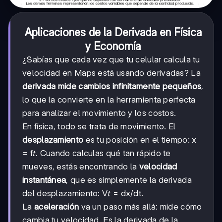
Aplicaciones de la Derivada en Física
y Economía
¿Sabías que cada vez que tu celular calcula tu
velocidad en Maps está usando derivadas? La
derivada mide cambios infinitamente pequeños
,
lo que la convierte en la herramienta perfecta
para analizar el movimiento y los costos.
En física, todo se trata de movimiento. El
desplazamiento
es tu posición en el tiempo: x
t
= f
. Cuando calculas qué tan rápido te
t
mueves, estás encontrando la
velocidad
instantánea
, que es simplemente la derivada
t
del desplazamiento: V
= dx/dt.
t
La
aceleración
va un paso más allá: mide cómo
cambia tu velocidad. Es la derivada de la