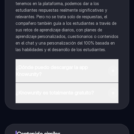
tenemos en la plataforma, podemos dar a los
estudiantes respuestas realmente significativas y
relevantes. Pero no se trata solo de respuestas, el
compañero también guía a los estudiantes a través de
sus retos de aprendizaje diarios, con planes de
aprendizaje personalizados, cuestionarios o contenidos
en el chat y una personalización del 100% basada en
las habilidades y el desarrollo de los estudiantes.
¿Dónde puedo descargar la app
Knowunity?
Puedes descargar la app en Google Play Store y Apple
App Store.
¿Knowunity es totalmente gratuito?
¡Sí lo es! Tienes acceso totalmente gratuito a todo el
contenido de la app, puedes chatear con otros
alumnos y recibir ayuda inmeditamente. Puedes ganar
dinero utilizando la aplicación, que te permitirá acceder
a determinadas funciones.