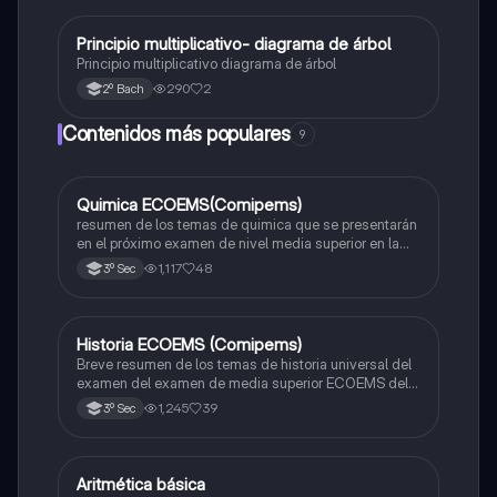
Principio multiplicativo- diagrama de árbol
Matemáticas
Principio multiplicativo diagrama de árbol
290
2
2º Bach
Contenidos más populares
9
Quimica ECOEMS(Comipems)
Química
resumen de los temas de quimica que se presentarán
en el próximo examen de nivel media superior en la
zona metropolitana de el valle de México
1,117
48
3º Sec
Historia ECOEMS (Comipems)
Historia
Breve resumen de los temas de historia universal del
examen del examen de media superior ECOEMS del
valle de México
1,245
39
3º Sec
Aritmética básica
Matemáticas