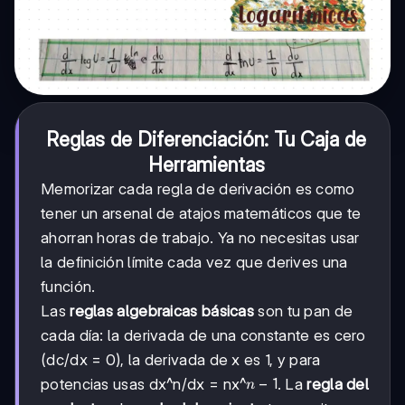
Reglas de Diferenciación: Tu Caja de
Herramientas
Memorizar cada regla de derivación es como
tener un arsenal de atajos matemáticos que te
ahorran horas de trabajo. Ya no necesitas usar
la definición límite cada vez que derives una
función.
Las
reglas algebraicas básicas
son tu pan de
cada día: la derivada de una constante es cero
(dc/dx = 0), la derivada de x es 1, y para
n-
−
1
potencias usas dx^n/dx = nx^
. La
regla del
n
1