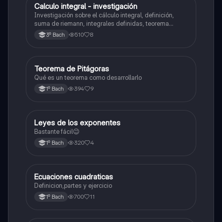
Calculo integral - investigación
Matemáticas
Investigación sobre el cálculo integral, definición,
suma de riemann, integrales definidas, teorema
fundamental del cálculo, antiderivadas, integrales
510
8
3º Bach
indefinidas y ejemplos.
Teorema de Pitágoras
Matemáticas
Qué es un teorema como desarrollarlo
394
9
1º Bach
Leyes de los exponentes
Matemáticas
Bastante fácil😉
320
4
1º Bach
Ecuaciones cuadraticas
Física
Definicion,partes y ejercicio
700
11
1º Bach