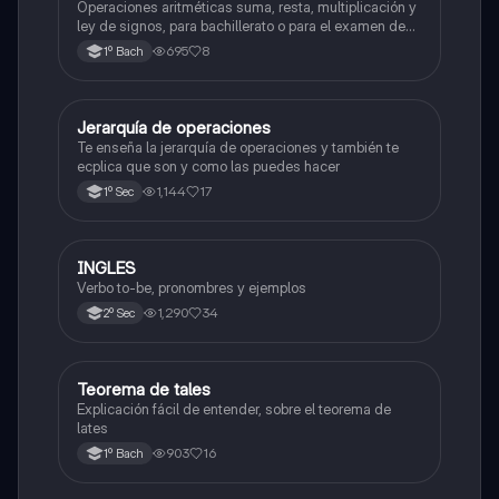
Operaciones aritméticas suma, resta, multiplicación y
ley de signos, para bachillerato o para el examen de
admisión a la universidad
695
8
1º Bach
Jerarquía de operaciones
Matemáticas
Te enseña la jerarquía de operaciones y también te
ecplica que son y como las puedes hacer
1,144
17
1º Sec
INGLES
Inglés
Verbo to-be, pronombres y ejemplos
1,290
34
2º Sec
Teorema de tales
Matemáticas
Explicación fácil de entender, sobre el teorema de
lates
903
16
1º Bach