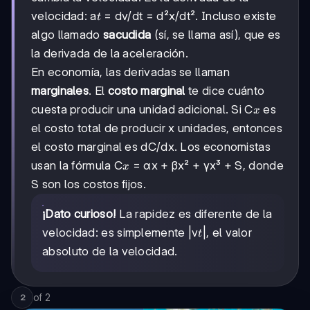
t
velocidad: a
= dv/dt = d²x/dt². Incluso existe
t
algo llamado
sacudida
(sí, se llama así), que es
la derivada de la aceleración.
En economía, las derivadas se llaman
marginales
. El
costo marginal
te dice cuánto
x
cuesta producir una unidad adicional. Si C
es
x
el costo total de producir x unidades, entonces
el costo marginal es dC/dx. Los economistas
x
usan la fórmula C
= αx + βx² + γx³ + S, donde
x
S son los costos fijos.
¡Dato curioso!
La rapidez es diferente de la
t
velocidad: es simplemente |v
|, el valor
t
absoluto de la velocidad.
of
2
2