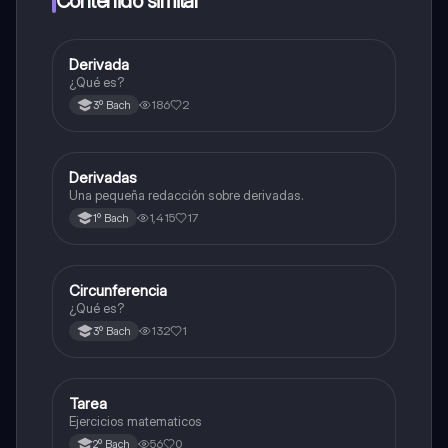
Contenido similar
D
Derivada
Cálculo diferencial
¿Qué es?
186
2
3º Bach
D
Derivadas
Matemáticas
Una pequeña redacción sobre derivadas.
1,415
17
1º Bach
Circunferencia
Geometría y trigonometría
¿Qué es?
132
1
3º Bach
Tarea
Matemáticas
Ejercicios matematicos
56
0
2º Bach