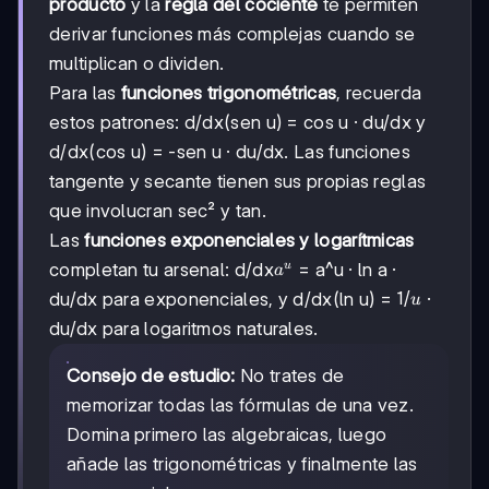
producto
y la
regla del cociente
te permiten
derivar funciones más complejas cuando se
multiplican o dividen.
Para las
funciones trigonométricas
, recuerda
estos patrones: d/dx(sen u) = cos u · du/dx y
d/dx(cos u) = -sen u · du/dx. Las funciones
tangente y secante tienen sus propias reglas
que involucran sec² y tan.
Las
funciones exponenciales y logarítmicas
a^u
completan tu arsenal: d/dx
= a^u · ln a ·
u
a
1/u
1/
du/dx para exponenciales, y d/dx(ln u) =
·
u
du/dx para logaritmos naturales.
Consejo de estudio:
No trates de
memorizar todas las fórmulas de una vez.
Domina primero las algebraicas, luego
añade las trigonométricas y finalmente las