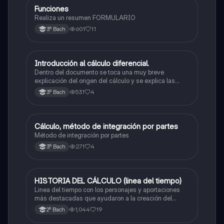
Funciones
Matemáticas
Realiza un resumen FORMULARIO
601
11
3º Bach
Introducción al cálculo diferencial.
Matemáticas
Dentro del documento se toca una muy breve
explicación del origen del cálculo y se explica las
pautas del mismo; definiendo: lo que son los límites,
531
4
3º Bach
las derivadas y dos ejemplos con el paso a paso de
como resolverlo y un total de 5 ejercicios.
Cálculo, método de integración por partes
Matemáticas
Método de integración por partes
271
4
3º Bach
HISTORIA DEL CÁLCULO (linea del tiempo)
Matemáticas
Linea del tiempo con los personajes y aportaciones
más destacadas que ayudaron a la creación del
cálculo
1,044
19
2º Bach