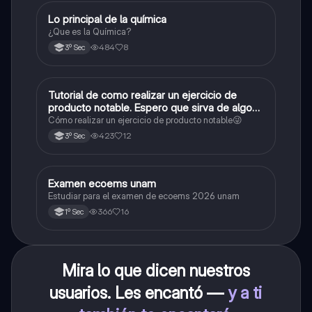
Lo principal de la química
Química
¿Que es la Química?
484
8
3º Sec
Tutorial de como realizar un ejercicio de
Matemáticas
producto notable. Espero que sirva de algo💕
😜
Cómo realizar un ejercicio de producto notable😜
423
12
3º Sec
Examen ecoems unam
Español
Estudiar para el examen de ecoems 2026 unam
366
16
1º Sec
Mira lo que dicen nuestros
usuarios. Les encantó —
y a ti