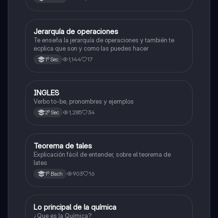
Jerarquía de operaciones
Matemáticas
Te enseña la jerarquía de operaciones y también te
ecplica que son y como las puedes hacer
1,144
17
1º Sec
INGLES
Inglés
Verbo to-be, pronombres y ejemplos
1,285
34
2º Sec
Teorema de tales
Matemáticas
Explicación fácil de entender, sobre el teorema de
lates
903
16
1º Bach
Lo principal de la química
Química
¿Que es la Química?