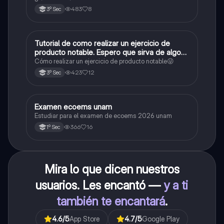
483
8
3º Sec
Tutorial de como realizar un ejercicio de
Matemáticas
producto notable. Espero que sirva de algo💕
😜
Cómo realizar un ejercicio de producto notable😜
423
12
3º Sec
Examen ecoems unam
Español
Estudiar para el examen de ecoems 2026 unam
366
16
1º Sec
Mira lo que dicen nuestros
usuarios. Les encantó —
y a ti
también te encantará
.
4.6
/5
App Store
4.7
/5
Google Play