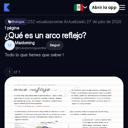
Abrir la app
232
visualizaciones
·
Actualizado
27 de julio de 2026
·
Biología
1 página
¿Qué es un arco reflejo?
Maidoming
M
Seguir
@
maidomngueztlle
Todo lo que tienes que saber !
of
1
1