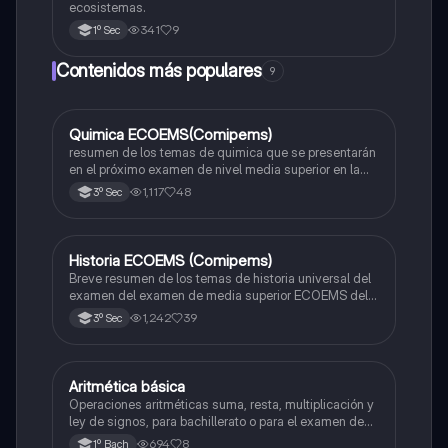
ecosistemas.
341
9
1º Sec
Contenidos más populares
9
Quimica ECOEMS(Comipems)
Química
resumen de los temas de quimica que se presentarán
en el próximo examen de nivel media superior en la
zona metropolitana de el valle de México
1,117
48
3º Sec
Historia ECOEMS (Comipems)
Historia
Breve resumen de los temas de historia universal del
examen del examen de media superior ECOEMS del
valle de México
1,242
39
3º Sec
Aritmética básica
Matemáticas
Operaciones aritméticas suma, resta, multiplicación y
ley de signos, para bachillerato o para el examen de
admisión a la universidad
694
8
1º Bach