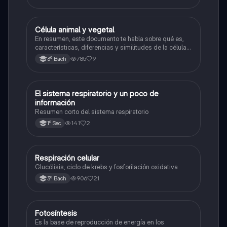
Célula animal y vegetal
Biología
En resumen, este documento te habla sobre qué es,
características, diferencias y similitudes de la célula
animal y célula vegetal.💗
785
9
3º Bach
El sistema respiratorio y un poco de
Biología
información
Resumen corto del sistema respiratorio
141
2
1º Sec
Respiración celular
Biología
Glucólisis, ciclo de krebs y fosforilación oxidativa
906
21
3º Bach
Fotosíntesis
Biología
Es la base de reproducción de energía en los