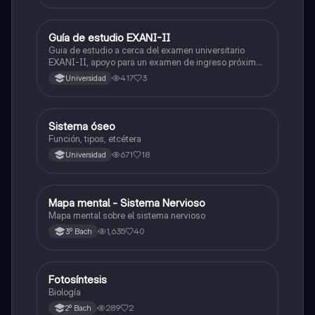
Guía de estudio EXANI-II
Historia
Guia de estudio a cerca del examen universitario
EXANI-II, apoyo para un examen de ingreso próximo
2026.
417
3
Universidad
Sistema óseo
Biología
Función, tipos, etcétera
671
18
Universidad
Mapa mental - Sistema Nervioso
Biología
Mapa mental sobre el sistema nervioso
1,635
40
3º Bach
Fotosíntesis
Biología
Biología
289
2
2º Bach