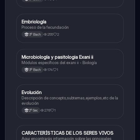
Embriología
Biología
Proceso de la fecundación
255
2
3º Bach
Microbiología y pasitologia Exani ii
Biología
Módulos específicos del exani ii - Biología
174
1
3º Bach
Evolución
Biología
Descripción de concepto,subtemas,ejemplos,etc de la
evolución
278
1
2º Sec
CARACTERÍSTICAS DE LOS SERES VIVOS
Biología
Aqui encontrarás información sobre las principales