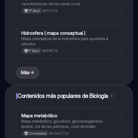
características de los seres vivos.
171
6
3º Bach
Hidrosfera ( mapa conseptual )
Biología
Mapa conceptual de la hidrosfera para ayudarte a
estudiar
578
8
1º Bach
Más
Contenidos más populares de Biología
9
Mapa metabólico
Biología
Mapa metabólico, glucólisis, gluconeogénesis,
lípidos, vía de las pentosas, ciclo de krebs
1,124
22
Universidad