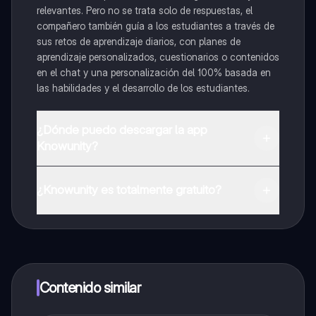
relevantes. Pero no se trata solo de respuestas, el
compañero también guía a los estudiantes a través de
sus retos de aprendizaje diarios, con planes de
aprendizaje personalizados, cuestionarios o contenidos
en el chat y una personalización del 100% basada en
las habilidades y el desarrollo de los estudiantes.
¿Dónde puedo descargar la app
Knowunity?
Puedes descargar la app en Google Play Store y Apple
App Store.
¿Knowunity es totalmente gratuito?
¡Sí lo es! Tienes acceso totalmente gratuito a todo el
contenido de la app, puedes chatear con otros
alumnos y recibir ayuda inmeditamente. Puedes ganar
dinero utilizando la aplicación, que te permitirá acceder
a determinadas funciones.
Contenido similar