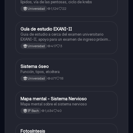
lípidos, vía de las pentosas, ciclo de krebs
1,124
22
Universidad
Guía de estudio EXANI-II
Historia
Guia de estudio a cerca del examen universitario
EXANI-II, apoyo para un examen de ingreso próximo
2026.
417
3
Universidad
Sistema óseo
Biología
Función, tipos, etcétera
671
18
Universidad
Mapa mental - Sistema Nervioso
Biología
Mapa mental sobre el sistema nervioso
1,634
40
3º Bach
Fotosíntesis
Biología