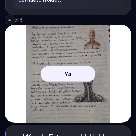
of
6
4
Ver