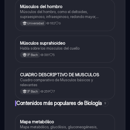
Músculos del hombro
Biología
Músculos del hombro, como el deltoides,
supraespinoso, infraespinoso, redondo mayor,
redondo menor y subescapular. Sus funciones en el
182
6
Universidad
movimiento y estabilidad de la articulación del
hombro.
Músculos suprahioideo
Biología
Habla sobre los músculos del cuello
381
5
3º Bach
CUADRO DESCRIPTIVO DE MUSCULOS
Biología
Cuadro comparativo de Musculos básicos y
relevantes
259
7
3º Bach
Contenidos más populares de Biología
9
Mapa metabólico
Biología
Mapa metabólico, glucólisis, gluconeogénesis,