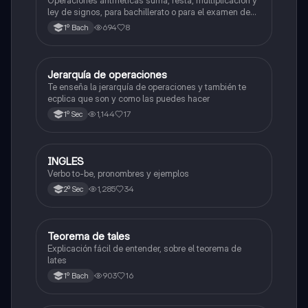
ley de signos, para bachillerato o para el examen de
admisión a la universidad
694
8
1º Bach
Jerarquía de operaciones
Matemáticas
Te enseña la jerarquía de operaciones y también te
ecplica que son y como las puedes hacer
1,144
17
1º Sec
INGLES
Inglés
Verbo to-be, pronombres y ejemplos
1,285
34
2º Sec
Teorema de tales
Matemáticas
Explicación fácil de entender, sobre el teorema de
lates
903
16
1º Bach