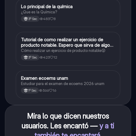
Lo principal de la química
Química
¿Que es la Química?
483
8
3º Sec
Tutorial de como realizar un ejercicio de
Matemáticas
producto notable. Espero que sirva de algo💕
😜
Cómo realizar un ejercicio de producto notable😜
423
12
3º Sec
Examen ecoems unam
Español
Estudiar para el examen de ecoems 2026 unam
366
16
1º Sec
Mira lo que dicen nuestros
usuarios. Les encantó —
y a ti
también te encantará
.