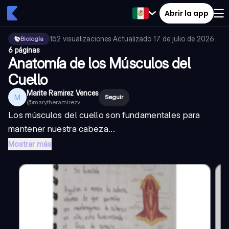
Abrir la app
152
visualizaciones
·
Actualizado
17 de julio de 2026
·
Biología
6 páginas
Anatomía de los Músculos del
Cuello
Marite Ramirez Vences
M
Seguir
@
marytheramirezv
Los músculos del cuello son fundamentales para
mantener nuestra cabeza...
Mostrar más