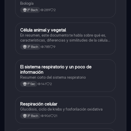
Biología
289
2
2º Bach
Célula animal y vegetal
Biología
En resumen, este documento te habla sobre qué es,
características, diferencias y similitudes de la célula
animal y célula vegetal.💗
785
9
3º Bach
El sistema respiratorio y un poco de
Biología
información
Resumen corto del sistema respiratorio
141
2
1º Sec
Respiración celular
Biología
Glucólisis, ciclo de krebs y fosforilación oxidativa
906
21
3º Bach