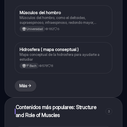
Músculos del hombro
Biología
Músculos del hombro, como el deltoides,
supraespinoso, infraespinoso, redondo mayor,
redondo menor y subescapular. Sus funciones en el
182
6
Universidad
movimiento y estabilidad de la articulación del
hombro.
Hidrosfera ( mapa conseptual )
Biología
Mapa conceptual de la hidrosfera para ayudarte a
estudiar
578
8
1º Bach
Más
Contenidos más populares: Structure
3
and Role of Muscles