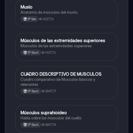
Muslo
Biología
Anatomía de músculos del muslo.
122
0
3º Sec
Músculos de las extremidades superiores
Biología
Músculos de las extremidades superiores
110
0
3º Bach
CUADRO DESCRIPTIVO DE MUSCULOS
Biología
Cuadro comparativo de Musculos básicos y
relevantes
259
7
3º Bach
Músculos suprahioideo
Biología
Habla sobre los músculos del cuello
381
5
3º Bach