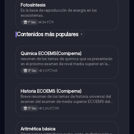
Fotosíntesis
Biología
Es la base de reproducción de energía en los
ecosistemas.
341
9
1º Sec
Contenidos más populares
9
Quimica ECOEMS(Comipems)
Química
resumen de los temas de quimica que se presentarán
en el próximo examen de nivel media superior en la
zona metropolitana de el valle de México
1,117
48
3º Sec
Historia ECOEMS (Comipems)
Historia
Breve resumen de los temas de historia universal del
examen del examen de media superior ECOEMS del
valle de México
1,242
39
3º Sec
Aritmética básica
Matemáticas
Operaciones aritméticas suma, resta, multiplicación y