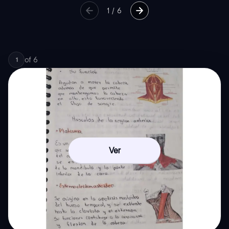
1
/
6
of
6
1
Ver