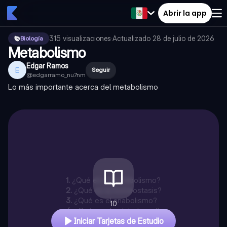
Abrir la app
315
visualizaciones
·
Actualizado
28 de julio de 2026
Biología
Metabolismo
Edgar Ramos
E
Seguir
@
edgarramo_nu7nm
Lo más importante acerca del metabolismo
1
.
¿Qué es el metabolismo?
2
.
¿Qué es la homeostasis?
3
.
¿Qué es el anabolismo?
10
4
.
¿Qué es el catabolismo?
Iniciar Tarjetas de Estudio