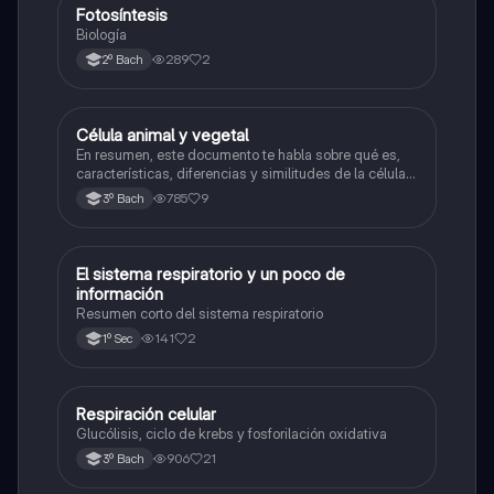
Fotosíntesis
Biología
Biología
289
2
2º Bach
Célula animal y vegetal
Biología
En resumen, este documento te habla sobre qué es,
características, diferencias y similitudes de la célula
animal y célula vegetal.💗
785
9
3º Bach
El sistema respiratorio y un poco de
Biología
información
Resumen corto del sistema respiratorio
141
2
1º Sec
Respiración celular
Biología
Glucólisis, ciclo de krebs y fosforilación oxidativa
906
21
3º Bach