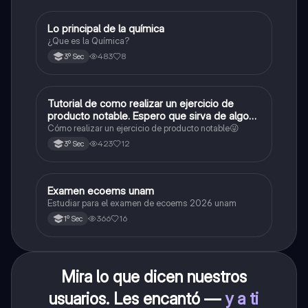
Lo principal de la química
Química
¿Que es la Química?
483
8
3º Sec
Tutorial de como realizar un ejercicio de
Matemáticas
producto notable. Espero que sirva de algo💕
😜
Cómo realizar un ejercicio de producto notable😜
423
12
3º Sec
Examen ecoems unam
Español
Estudiar para el examen de ecoems 2026 unam
366
16
1º Sec
Mira lo que dicen nuestros
usuarios. Les encantó —
y a ti