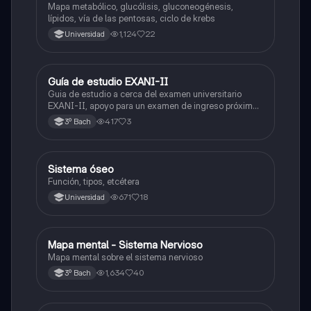
Mapa metabólico, glucólisis, gluconeogénesis,
lípidos, vía de las pentosas, ciclo de krebs
1,124
22
Universidad
Guía de estudio EXANI-II
Historia
Guia de estudio a cerca del examen universitario
EXANI-II, apoyo para un examen de ingreso próximo
2026.
417
3
3º Bach
Sistema óseo
Biología
Función, tipos, etcétera
671
18
Universidad
Mapa mental - Sistema Nervioso
Biología
Mapa mental sobre el sistema nervioso
1,634
40
3º Bach