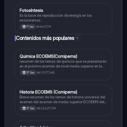
Fotosíntesis
Biología
Es la base de reproducción de energía en los
ecosistemas.
341
9
1º Sec
Contenidos más populares
9
Quimica ECOEMS(Comipems)
Química
resumen de los temas de quimica que se presentarán
en el próximo examen de nivel media superior en la
zona metropolitana de el valle de México
1,117
48
3º Sec
Historia ECOEMS (Comipems)
Historia
Breve resumen de los temas de historia universal del
examen del examen de media superior ECOEMS del
valle de México
1,242
39
3º Sec