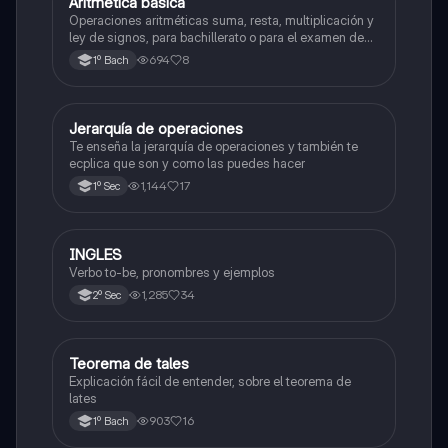
Aritmética básica
Matemáticas
Operaciones aritméticas suma, resta, multiplicación y
ley de signos, para bachillerato o para el examen de
admisión a la universidad
694
8
1º Bach
Jerarquía de operaciones
Matemáticas
Te enseña la jerarquía de operaciones y también te
ecplica que son y como las puedes hacer
1,144
17
1º Sec
INGLES
Inglés
Verbo to-be, pronombres y ejemplos
1,285
34
2º Sec
Teorema de tales
Matemáticas
Explicación fácil de entender, sobre el teorema de
lates
903
16
1º Bach