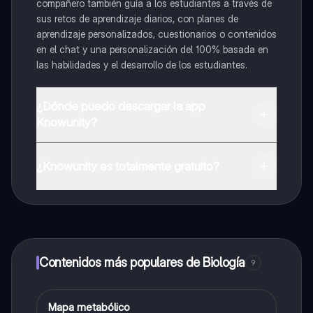
compañero también guía a los estudiantes a través de
sus retos de aprendizaje diarios, con planes de
aprendizaje personalizados, cuestionarios o contenidos
en el chat y una personalización del 100% basada en
las habilidades y el desarrollo de los estudiantes.
¿Dónde puedo descargar la app
Knowunity?
Puedes descargar la app en Google Play Store y Apple
App Store.
¿Knowunity es totalmente gratuito?
¡Sí lo es! Tienes acceso totalmente gratuito a todo el
contenido de la app, puedes chatear con otros
alumnos y recibir ayuda inmeditamente. Puedes ganar
dinero utilizando la aplicación, que te permitirá acceder
a determinadas funciones.
Contenidos más populares de Biología
9
Mapa metabólico
Biología