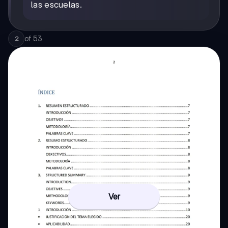
las escuelas.
of
53
2
Ver