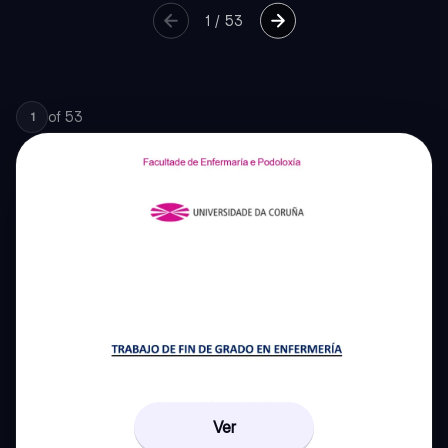
1
/
53
of
53
1
Ver