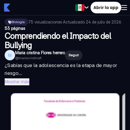
Abrir la app
75
visualizaciones
·
Actualizado
24 de julio de 2026
·
Biología
53 páginas
Comprendiendo el Impacto del
Bullying
Maria cristina Flores herrero
M
Seguir
@
mariacristinafl
¿Sabías que la adolescencia es la etapa de mayor
riesgo...
Mostrar más