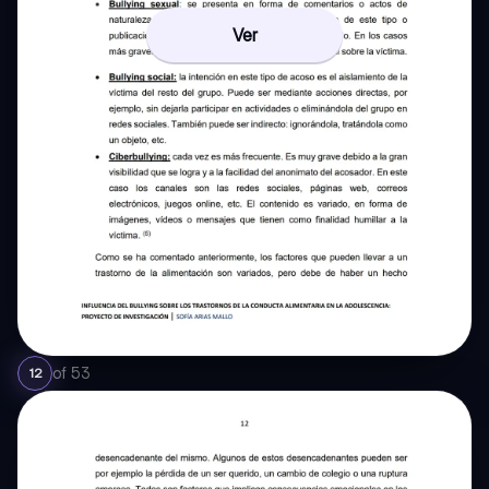
Ver
of
53
12