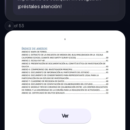
¡préstales atención!
of
53
6
Ver