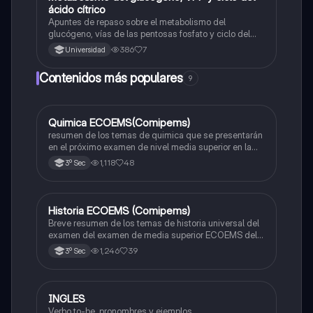
ácido cítrico
Apuntes de repaso sobre el metabolismo del
glucógeno, vías de las pentosas fosfato y ciclo del
ácido cítrico
386
7
Universidad
Contenidos más populares
9
Quimica ECOEMS(Comipems)
Química
resumen de los temas de quimica que se presentarán
en el próximo examen de nivel media superior en la
zona metropolitana de el valle de México
1,118
48
3º Sec
Historia ECOEMS (Comipems)
Historia
Breve resumen de los temas de historia universal del
examen del examen de media superior ECOEMS del
valle de México
1,246
39
3º Sec
INGLES
Inglés
Verbo to-be, pronombres y ejemplos