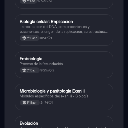
394
3
3º Sec
Biología celular: Replicacion
Biología
La replicacion del DNA, para procariontes y
eucariontes, el origen de la replicacion, su estructura y
las enzimas que participan en la síntesis, etc.
98
1
3º Bach
Embriología
Biología
Proceso de la fecundación
256
2
3º Bach
Microbiología y pasitologia Exani ii
Biología
Módulos específicos del exani ii - Biología
174
1
3º Bach
Evolución
Biología