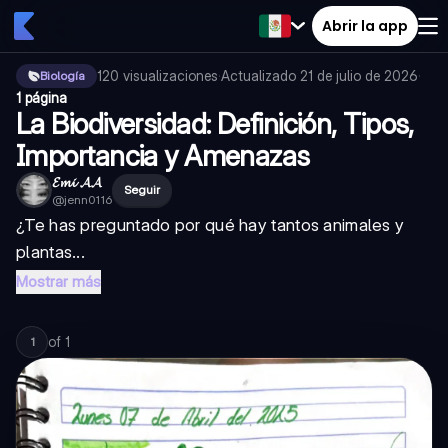
Abrir la app
120
visualizaciones
·
Actualizado
21 de julio de 2026
·
Biología
1 página
La Biodiversidad: Definición, Tipos,
Importancia y Amenazas
𝓔𝓶𝓲 𝓐𝓐
Seguir
@
jenn0116
¿Te has preguntado por qué hay tantos animales y
plantas...
Mostrar más
of
1
1