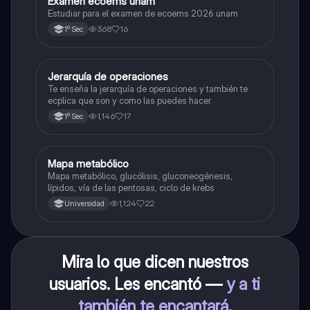
Examen ecoems unam
Español
Estudiar para el examen de ecoems 2026 unam
368
16
1º Sec
Jerarquía de operaciones
Matemáticas
Te enseña la jerarquía de operaciones y también te
ecplica que son y como las puedes hacer
1,146
17
1º Sec
Mapa metabólico
Biología
Mapa metabólico, glucólisis, gluconeogénesis,
lípidos, vía de las pentosas, ciclo de krebs
1,124
22
Universidad
Mira lo que dicen nuestros
usuarios. Les encantó —
y a ti
también te encantará
.