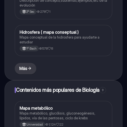
Descripción de concepto,subtemas,ejemplos,etc de la
evolución
278
1
2º Sec
Hidrosfera ( mapa conseptual )
Biología
Mapa conceptual de la hidrosfera para ayudarte a
estudiar
578
8
1º Bach
Más
Contenidos más populares de Biología
9
Mapa metabólico
Biología
Mapa metabólico, glucólisis, gluconeogénesis,
lípidos, vía de las pentosas, ciclo de krebs
1,124
22
Universidad