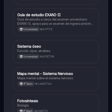
Guía de estudio EXANI-II
Historia
Guia de estudio a cerca del examen universitario
EXANI-II, apoyo para un examen de ingreso próximo
2026.
417
3
Universidad
Sistema óseo
Biología
Función, tipos, etcétera
673
18
Universidad
Mapa mental - Sistema Nervioso
Biología
Mapa mental sobre el sistema nervioso
1,636
40
3º Bach
Fotosíntesis
Biología
Biología
290
2
2º Bach