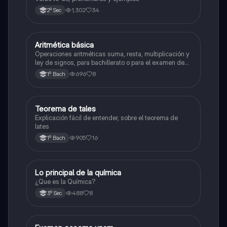
1,302
34
2º Sec
Aritmética básica
Matemáticas
Operaciones aritméticas suma, resta, multiplicación y
ley de signos, para bachillerato o para el examen de
admisión a la universidad
696
8
1º Bach
Teorema de tales
Matemáticas
Explicación fácil de entender, sobre el teorema de
lates
905
16
1º Bach
Lo principal de la química
Química
¿Que es la Química?
488
8
3º Sec