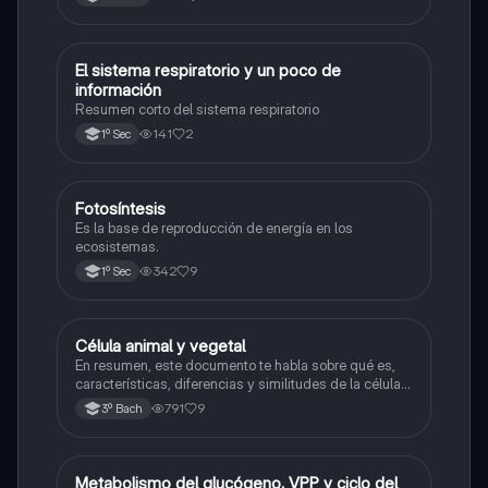
El sistema respiratorio y un poco de
Biología
información
Resumen corto del sistema respiratorio
141
2
1º Sec
Fotosíntesis
Biología
Es la base de reproducción de energía en los
ecosistemas.
342
9
1º Sec
Célula animal y vegetal
Biología
En resumen, este documento te habla sobre qué es,
características, diferencias y similitudes de la célula
animal y célula vegetal.💗
791
9
3º Bach
Metabolismo del glucógeno, VPP y ciclo del
Biología