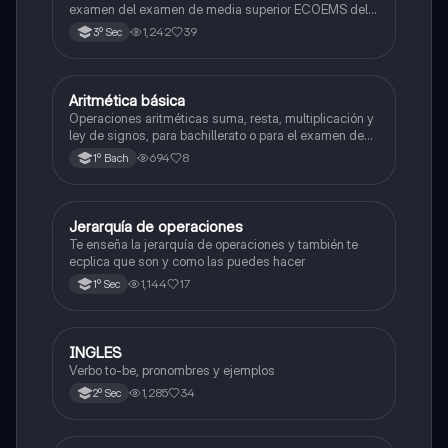
examen del examen de media superior ECOEMS del
valle de México
1,242
39
3º Sec
Aritmética básica
Matemáticas
Operaciones aritméticas suma, resta, multiplicación y
ley de signos, para bachillerato o para el examen de
admisión a la universidad
694
8
1º Bach
Jerarquía de operaciones
Matemáticas
Te enseña la jerarquía de operaciones y también te
ecplica que son y como las puedes hacer
1,144
17
1º Sec
INGLES
Inglés
Verbo to-be, pronombres y ejemplos
1,285
34
2º Sec