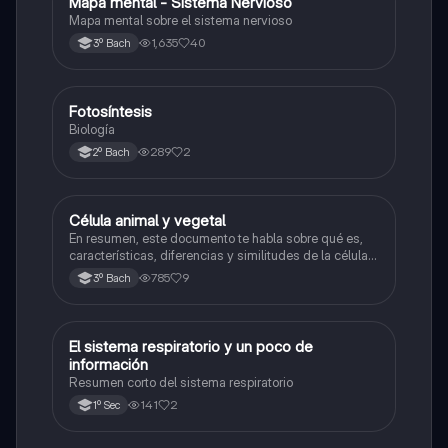
Mapa mental - Sistema Nervioso
Biología
Mapa mental sobre el sistema nervioso
1,635
40
3º Bach
Fotosíntesis
Biología
Biología
289
2
2º Bach
Célula animal y vegetal
Biología
En resumen, este documento te habla sobre qué es,
características, diferencias y similitudes de la célula
animal y célula vegetal.💗
785
9
3º Bach
El sistema respiratorio y un poco de
Biología
información
Resumen corto del sistema respiratorio
141
2
1º Sec