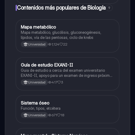
Contenidos más populares de Biología
9
Mapa metabólico
Biología
Mapa metabólico, glucólisis, gluconeogénesis,
lípidos, vía de las pentosas, ciclo de krebs
1,124
22
Universidad
Guía de estudio EXANI-II
Historia
Guia de estudio a cerca del examen universitario
EXANI-II, apoyo para un examen de ingreso próximo
2026.
417
3
Universidad
Sistema óseo
Biología
Función, tipos, etcétera
671
18
Universidad