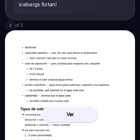
icebergs flotan!
of
3
2
Ver