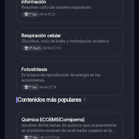
información
Resumen corto del sistema respiratorio
141
2
1º Sec
Respiración celular
Biología
Glucólisis, ciclo de krebs y fosforilación oxidativa
906
21
3º Bach
Fotosíntesis
Biología
Es la base de reproducción de energía en los
ecosistemas.
342
9
1º Sec
Contenidos más populares
9
Quimica ECOEMS(Comipems)
Química
resumen de los temas de quimica que se presentarán
en el próximo examen de nivel media superior en la
zona metropolitana de el valle de México
1,117
48
3º Sec