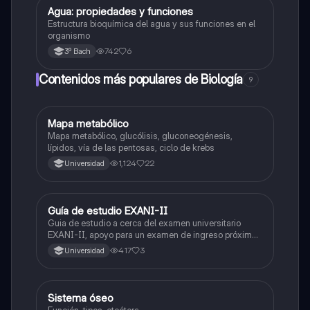
Agua: propiedades y funciones
Biología
Estructura bioquímica del agua y sus funciones en el
organismo
742
6
3º Bach
Contenidos más populares de Biología
9
Mapa metabólico
Biología
Mapa metabólico, glucólisis, gluconeogénesis,
lípidos, vía de las pentosas, ciclo de krebs
1,124
22
Universidad
Guía de estudio EXANI-II
Historia
Guia de estudio a cerca del examen universitario
EXANI-II, apoyo para un examen de ingreso próximo
2026.
417
3
Universidad
Sistema óseo
Biología