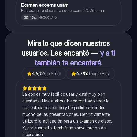
Examen ecoems unam
Español
Estudiar para el examen de ecoems 2026 unam
368
16
1º Sec
Mira lo que dicen nuestros
usuarios. Les encantó —
y a ti
también te encantará
.
4.6
/5
App Store
4.7
/5
Google Play
La app es muy fácil de usar y está muy bien
diseñada. Hasta ahora he encontrado todo lo
que estaba buscando y he podido aprender
mucho de las presentaciones. Definitivamente
utilizaré la aplicación para un examen de clase.
Y, por supuesto, también me sirve mucho de
inspiración.