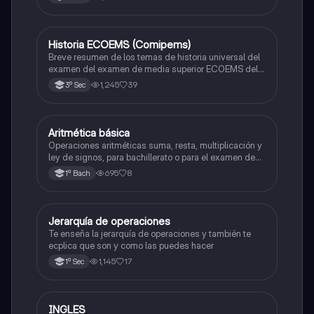
Historia ECOEMS (Comipems)
Historia
Breve resumen de los temas de historia universal del
examen del examen de media superior ECOEMS del
valle de México
1,245
39
3º Sec
Aritmética básica
Matemáticas
Operaciones aritméticas suma, resta, multiplicación y
ley de signos, para bachillerato o para el examen de
admisión a la universidad
695
8
1º Bach
Jerarquía de operaciones
Matemáticas
Te enseña la jerarquía de operaciones y también te
ecplica que son y como las puedes hacer
1,145
17
1º Sec
INGLES
Inglés