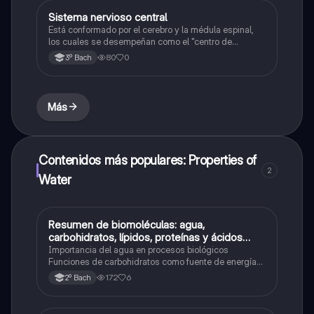
Sistema nervioso central
Química
Está conformado por el cerebro y la médula espinal,
los cuales se desempeñan como el "centro de
procesamiento" principal para todo el sistema
80
0
3º Bach
nervioso y controlan todas las funciones del cuerpo.
Más
Contenidos más populares: Properties of
2
Water
Resumen de biomoléculas: agua,
Química
carbohidratos, lípidos, proteínas y ácidos
nucleicos
Importancia del agua en procesos biológicos
Funciones de carbohidratos como fuente de energía
Tipos y funciones de los lípidos (grasas, triglicéridos,
172
6
2º Bach
fosfolípidos) Rol de las proteínas en el cuerpo:
estructura, función y anticuerpos Información, etc