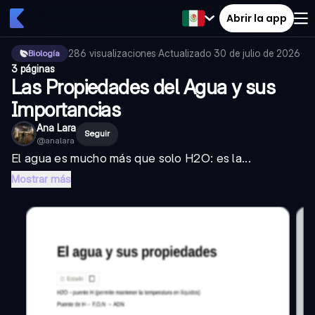
Abrir la app
286
visualizaciones
·
Actualizado
30 de julio de 2026
·
Biología
3 páginas
Las Propiedades del Agua y sus
Importancias
Ana Lara
Seguir
@
analara
El agua es mucho más que solo H2O: es la...
Mostrar más