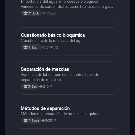
nucleicos
Importancia del agua en procesos biológicos
Funciones de carbohidratos como fuente de energía
Tipos y funciones de los lípidos (grasas, triglicéridos,
172
6
2º Bach
fosfolípidos) Rol de las proteínas en el cuerpo:
estructura, función y anticuerpos Información, etc
Cuestionario básico bioquímica
Química
Cuestionario de la molécula del agua
249
2
3º Bach
Separación de mezclas
Química
Prácticas de laboratorio con distintos tipos de
separación de mezclas
210
1
3º Sec
Métodos de separación
Química
Métodos de separación de mezclas en química
305
7
1º Bach