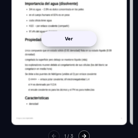
Ver
1
/
3