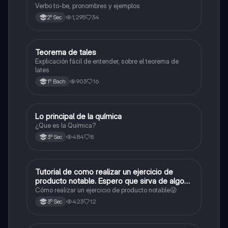
Verbo to-be, pronombres y ejemplos
1,295
34
2º Sec
Teorema de tales
Matemáticas
Explicación fácil de entender, sobre el teorema de
lates
903
16
1º Bach
Lo principal de la química
Química
¿Que es la Química?
484
8
3º Sec
Tutorial de como realizar un ejercicio de
Matemáticas
producto notable. Espero que sirva de algo💕
😜
Cómo realizar un ejercicio de producto notable😜
423
12
3º Sec