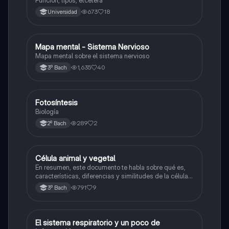
Función, tipos, etcétera
673
18
Universidad
Mapa mental - Sistema Nervioso
Biología
Mapa mental sobre el sistema nervioso
1,635
40
3º Bach
Fotosíntesis
Biología
Biología
289
2
2º Bach
Célula animal y vegetal
Biología
En resumen, este documento te habla sobre qué es,
características, diferencias y similitudes de la célula
animal y célula vegetal.💗
791
9
3º Bach
El sistema respiratorio y un poco de
Biología