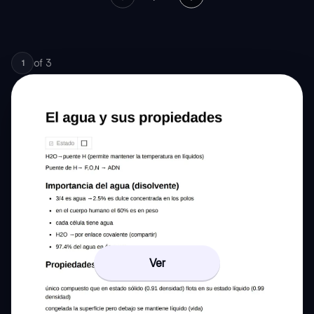
of
3
1
Ver